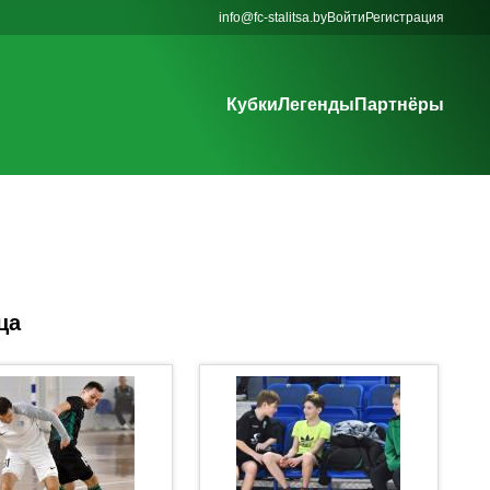
info@fc-stalitsa.by
Войти
Регистрация
Кубки
Легенды
Партнёры
ца