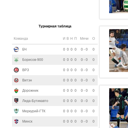
Турнирная таблица
Команда
И
В
Н
П
Мячи
О
БЧ
0
0
0
0
0 - 0
0
Борисов-900
0
0
0
0
0 - 0
0
ВРЗ
0
0
0
0
0 - 0
0
Витэн
0
0
0
0
0 - 0
0
Дорожник
0
0
0
0
0 - 0
0
Лида-Бутикавто
0
0
0
0
0 - 0
0
Меркурий-ГТК
0
0
0
0
0 - 0
0
Минск
0
0
0
0
0 - 0
0