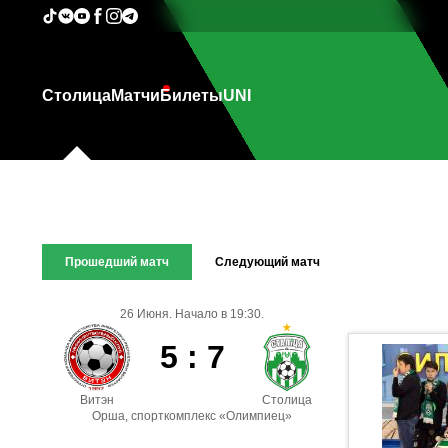
Столица
Матчи
Билеты
UNI
Прошедший матч
Следующий матч
26 Июня. Начало в 19:30.
5 : 7
Витэн
Столица
Орша, спорткомплекс «Олимпиец»