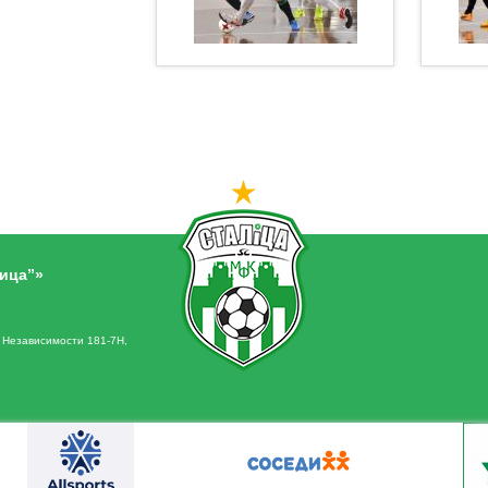
ица”»
. Независимости 181-7Н,