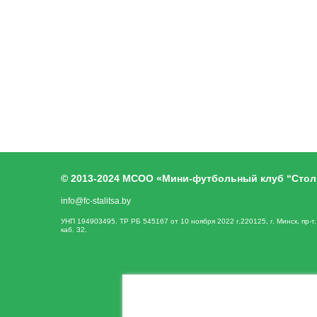
© 2013-2024 МСОО «Мини-футбольный клуб “Стол
info@fc-stalitsa.by
УНП 194903495. ТР РБ 545167 от 10 ноября 2022 г.220125, г. Минск, пр-т
каб. 32.