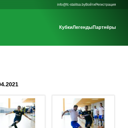
info@fc-stalitsa.by
Войти
Регистрация
Кубки
Легенды
Партнёры
04.2021