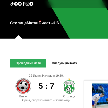
Столица
Матчи
Билеты
UNI
Прошедший матч
Следующий матч
26 Июня. Начало в 19:30.
5 : 7
Витэн
Столица
Орша, спорткомплекс «Олимпиец»