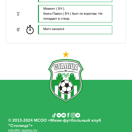
Момент
( БЧ ).
1'
Книга Павел
( БЧ )
бьет по воротам.
Не
попадает в створ.
0'
Матч начался
© 2013-2024 МСОО «Мини-футбольный клуб
“Столица”»
info@fc-stalitsa.by