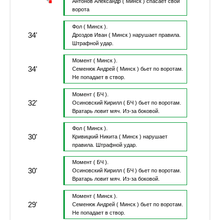
Антонов Александр
( Минск )
спасает свои
ворота
Фол
( Минск ).
34'
Дроздов Иван
( Минск )
нарушает правила.
Штрафной удар.
Момент
( Минск ).
34'
Семенюк Андрей
( Минск )
бьет по воротам.
Не попадает в створ.
Момент
( БЧ ).
32'
Осиновский Кирилл
( БЧ )
бьет по воротам.
Вратарь ловит мяч.
Из-за боковой.
Фол
( Минск ).
30'
Кривицкий Никита
( Минск )
нарушает
правила.
Штрафной удар.
Момент
( БЧ ).
30'
Осиновский Кирилл
( БЧ )
бьет по воротам.
Вратарь ловит мяч.
Из-за боковой.
Момент
( Минск ).
29'
Семенюк Андрей
( Минск )
бьет по воротам.
Не попадает в створ.