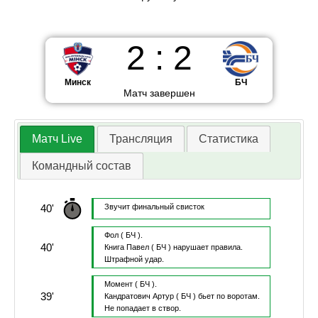
2
:
2
Минск
БЧ
Матч завершен
Матч Live
Трансляция
Статистика
Командный состав
40'
Звучит финальный свисток
Фол
( БЧ ).
40'
Книга Павел
( БЧ )
нарушает правила.
Штрафной удар.
Момент
( БЧ ).
39'
Кандратович Артур
( БЧ )
бьет по воротам.
Не попадает в створ.