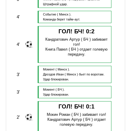
Штрафной удар.
Событие
( Минск ).
4'
Команда берет тайм-аут.
ГОЛ! БЧ!
0
:
2
Кандратович Артур
( БЧ )
забивает
4'
гол!
Книга Павел
( БЧ )
отдает голевую
передачу.
Момент
( Минск ).
3'
Дроздов Иван
( Минск )
бьет по воротам.
Удар блокирован.
Момент
( БЧ ).
3'
Удар блокирован.
ГОЛ! БЧ!
0
:
1
Мокин Роман
( БЧ )
забивает гол!
2'
Кандратович Артур
( БЧ )
отдает
голевую передачу.