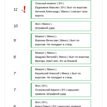
Опасный момент
( БЧ ).
Евдокимов Максим
( БЧ )
бьет по воротам.
11'
Антонов Александр
( Минск )
спасает свои
ворота
Фол
( Минск ).
10'
Штрафной удар.
Момент
( Минск ).
9'
Воронин Вячеслав
( Минск )
бьет по
воротам.
Не попадает в створ.
Момент
( Минск ).
8'
Шадурко Виталий
( Минск )
бьет по воротам.
Вратарь ловит мяч.
Из-за боковой.
Момент
( Минск ).
7'
Кашевский Алексей
( Минск )
бьет по
воротам.
Не попадает в створ.
Фол
( БЧ ).
7'
Осиновский Кирилл
( БЧ )
нарушает
правила.
Штрафной удар.
Фол
( БЧ ).
6'
Книга Павел
( БЧ )
нарушает правила.