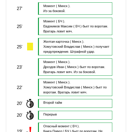
Момент
( Минск ).
27'
Из-за боковой.
Момент
( БЧ ).
25'
Евдокимов Максим
( БЧ )
бьет по воротам.
Вратарь ловит мяч.
Желтая карточка
( Минск ).
25'
Хомутовский Владислав
( Минск )
получает
предупреждение.
Штрафной удар.
Момент
( Минск ).
23'
Дроздов Иван
( Минск )
бьет по воротам.
Вратарь ловит мяч.
Из-за боковой.
Момент
( Минск ).
22'
Хомутовский Владислав
( Минск )
бьет по
воротам.
Вратарь ловит мяч.
20'
Второй тайм
20'
Перерыв
Опасный момент
( БЧ ).
19'
Книга Павел
( БЧ )
бьет по воротам.
Не