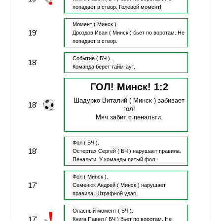
попадает в створ.
Голевой момент!
Момент
( Минск ).
19'
Дроздов Иван
( Минск )
бьет по воротам.
Не
попадает в створ.
Событие
( БЧ ).
18'
Команда берет тайм-аут.
ГОЛ! Минск!
1
:
2
Шадурко Виталий
( Минск )
забивает
18'
гол!
Мяч забит с пенальти.
Фол
( БЧ ).
18'
Остертах Сергей
( БЧ )
нарушает правила.
Пенальти.
У команды пятый фол.
Фол
( Минск ).
17'
Семенюк Андрей
( Минск )
нарушает
правила.
Штрафной удар.
Опасный момент
( БЧ ).
17'
Книга Павел
( БЧ )
бьет по воротам.
Не