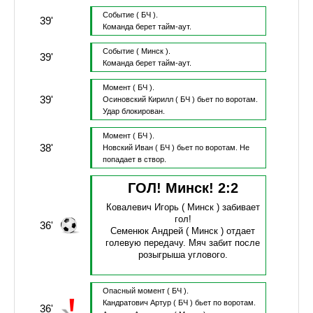
Событие
( БЧ ).
39'
Команда берет тайм-аут.
Событие
( Минск ).
39'
Команда берет тайм-аут.
Момент
( БЧ ).
39'
Осиновский Кирилл
( БЧ )
бьет по воротам.
Удар блокирован.
Момент
( БЧ ).
38'
Новский Иван
( БЧ )
бьет по воротам.
Не
попадает в створ.
ГОЛ! Минск!
2
:
2
Ковалевич Игорь
( Минск )
забивает
гол!
36'
Семенюк Андрей
( Минск )
отдает
голевую передачу.
Мяч забит после
розыгрыша углового.
Опасный момент
( БЧ ).
Кандратович Артур
( БЧ )
бьет по воротам.
36'