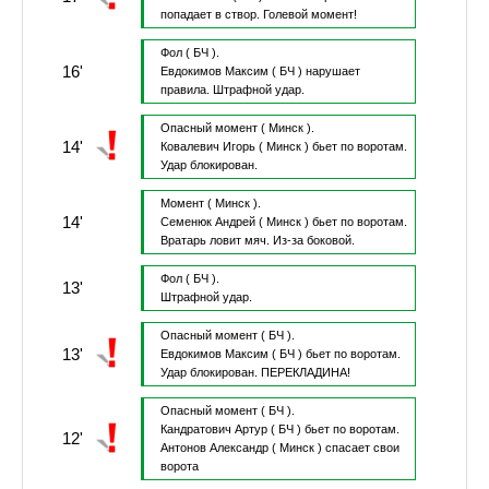
попадает в створ.
Голевой момент!
Фол
( БЧ ).
16'
Евдокимов Максим
( БЧ )
нарушает
правила.
Штрафной удар.
Опасный момент
( Минск ).
14'
Ковалевич Игорь
( Минск )
бьет по воротам.
Удар блокирован.
Момент
( Минск ).
14'
Семенюк Андрей
( Минск )
бьет по воротам.
Вратарь ловит мяч.
Из-за боковой.
Фол
( БЧ ).
13'
Штрафной удар.
Опасный момент
( БЧ ).
13'
Евдокимов Максим
( БЧ )
бьет по воротам.
Удар блокирован.
ПЕРЕКЛАДИНА!
Опасный момент
( БЧ ).
Кандратович Артур
( БЧ )
бьет по воротам.
12'
Антонов Александр
( Минск )
спасает свои
ворота