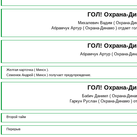
ГОЛ! Охрана-Д
Михалевич Вадим
( Охрана-Ди
Абрамчук Артур
( Охрана-Динамо )
отдает го
ГОЛ! Охрана-Д
Абрамчук Артур
( Охрана-Дин
Желтая карточка
( Минск ).
Семенюк Андрей
( Минск )
получает предупреждение.
ГОЛ! Охрана-Д
Бабич Даниил
( Охрана-Дина
Гаркун Руслан
( Охрана-Динамо )
о
Второй тайм
Перерыв