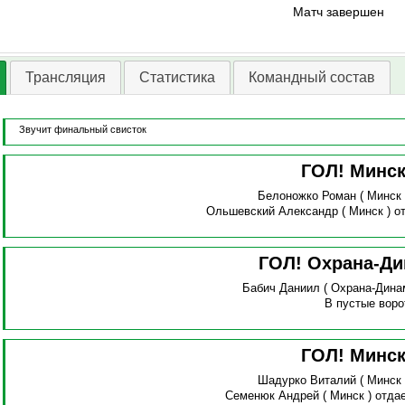
Матч завершен
Трансляция
Статистика
Командный состав
Звучит финальный свисток
ГОЛ! Минс
Белоножко Роман
( Минск
Ольшевский Александр
( Минск )
о
ГОЛ! Охрана-Д
Бабич Даниил
( Охрана-Дина
В пустые воро
ГОЛ! Минс
Шадурко Виталий
( Минск
Семенюк Андрей
( Минск )
отдае