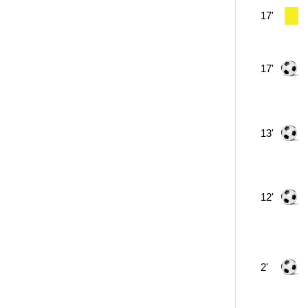
17'
17'
13'
12'
2'