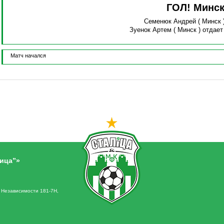
ГОЛ! Минс
Семенюк Андрей
( Минск 
Зуенок Артем
( Минск )
отдает
Матч начался
ица”»
. Независимости 181-7Н,