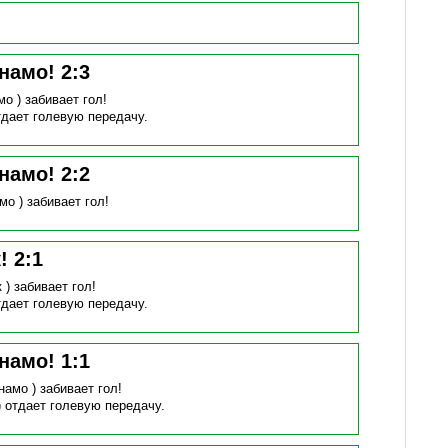
инамо!
2
:
3
мо )
забивает гол!
тдает голевую передачу.
инамо!
2
:
2
мо )
забивает гол!
к!
2
:
1
к )
забивает гол!
тдает голевую передачу.
инамо!
1
:
1
намо )
забивает гол!
)
отдает голевую передачу.