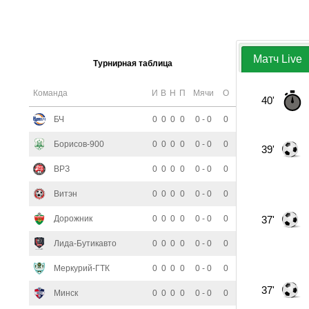
Матч Live
Турнирная таблица
Команда
И
В
Н
П
Мячи
О
40'
БЧ
0
0
0
0
0 - 0
0
Борисов-900
0
0
0
0
0 - 0
0
39'
ВРЗ
0
0
0
0
0 - 0
0
Витэн
0
0
0
0
0 - 0
0
Дорожник
0
0
0
0
0 - 0
0
37'
Лида-Бутикавто
0
0
0
0
0 - 0
0
Меркурий-ГТК
0
0
0
0
0 - 0
0
37'
Минск
0
0
0
0
0 - 0
0