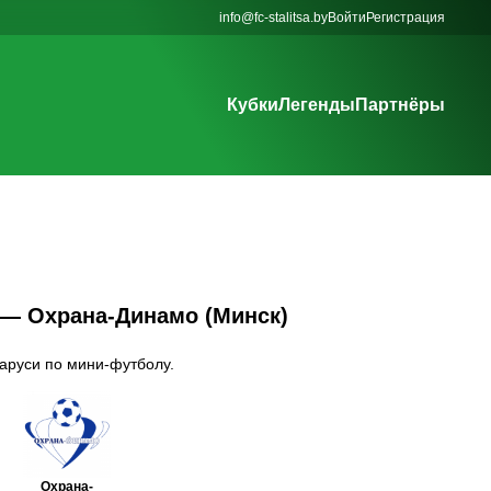
info@fc-stalitsa.by
Войти
Регистрация
Кубки
Легенды
Партнёры
) — Охрана-Динамо (Минск)
ларуси по мини-футболу.
Охрана-