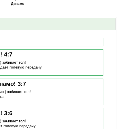
Динамо
к!
4
:
7
 )
забивает гол!
тдает голевую передачу.
инамо!
3
:
7
мо )
забивает гол!
та.
к!
3
:
6
 )
забивает гол!
т голевую передачу.