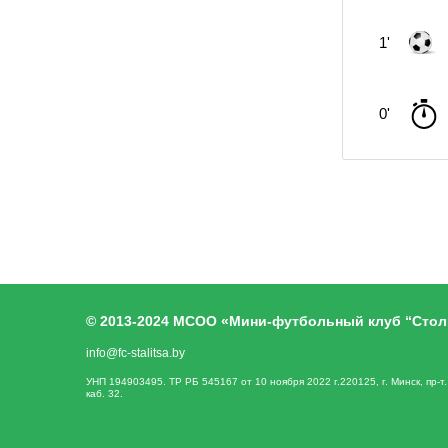
1'
0'
© 2013-2024 МСОО «Мини-футбольный клуб “Стол
info@fc-stalitsa.by
УНП 194903495. ТР РБ 545167 от 10 ноября 2022 г.220125, г. Минск, пр-т
каб. 32.