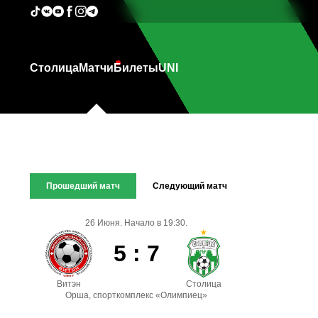
Столица
Матчи
Билеты
UNI
Прошедший матч
Следующий матч
26 Июня. Начало в 19:30.
5 : 7
Витэн
Столица
Орша, спорткомплекс «Олимпиец»