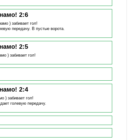
инамо!
2
:
6
намо )
забивает гол!
левую передачу.
В пустые ворота.
инамо!
2
:
5
амо )
забивает гол!
инамо!
2
:
4
мо )
забивает гол!
тдает голевую передачу.