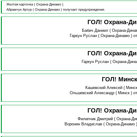
Желтая карточка
( Охрана-Динамо ).
Абрамчук Артур
( Охрана-Динамо )
получает предупреждение.
ГОЛ! Охрана-Д
Бабич Даниил
( Охрана-Дина
Гаркун Руслан
( Охрана-Динамо )
о
ГОЛ! Охрана-Д
Гаркун Руслан
( Охрана-Дина
ГОЛ! Минс
Кашевский Алексей
( Минс
Ольшевский Александр
( Минск )
о
ГОЛ! Охрана-Д
Филипчик Дмитрий
( Охрана-Ди
Воронин Владислав
( Охрана-Динамо 