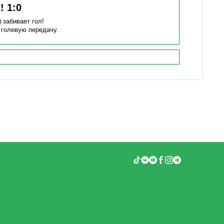
к!
1
:
0
)
забивает гол!
 голевую передачу.