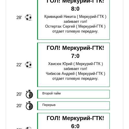
ГОЛ! Меркурий-ГТК!
8
:
0
Кривицкий Никита
( Меркурий-ГТК )
28'
забивает гол!
Остертах Сергей
( Меркурий-ГТК )
отдает голевую передачу.
ГОЛ! Меркурий-ГТК!
7
:
0
Хвисюк Юрий
( Меркурий-ГТК )
22'
забивает гол!
Чибисов Андрей
( Меркурий-ГТК )
отдает голевую передачу.
20'
Второй тайм
20'
Перерыв
ГОЛ! Меркурий-ГТК!
6
:
0