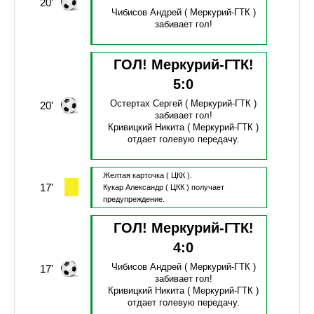
20'
Чибисов Андрей
( Меркурий-ГТК )
забивает гол!
ГОЛ! Меркурий-ГТК!
5
:
0
Остертах Сергей
( Меркурий-ГТК )
20'
забивает гол!
Кривицкий Никита
( Меркурий-ГТК )
отдает голевую передачу.
Желтая карточка
( ЦКК ).
17'
Кукар Александр
( ЦКК )
получает
предупреждение.
ГОЛ! Меркурий-ГТК!
4
:
0
Чибисов Андрей
( Меркурий-ГТК )
17'
забивает гол!
Кривицкий Никита
( Меркурий-ГТК )
отдает голевую передачу.