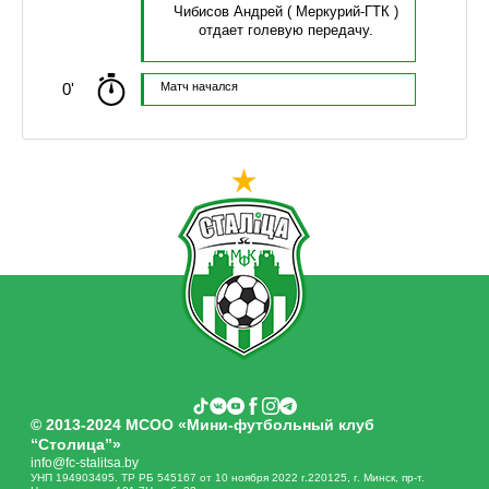
Чибисов Андрей
( Меркурий-ГТК )
отдает голевую передачу.
0'
Матч начался
© 2013-2024 МСОО «Мини-футбольный клуб
“Столица”»
info@fc-stalitsa.by
УНП 194903495. ТР РБ 545167 от 10 ноября 2022 г.220125, г. Минск, пр-т.