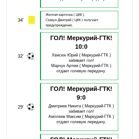
Желтая карточка
( ЦКК ).
34'
Скакун Дмитрий
( ЦКК )
получает
предупреждение.
ГОЛ! Меркурий-ГТК!
10
:
0
Хвисюк Юрий
( Меркурий-ГТК )
32'
забивает гол!
Марчук Артем
( Меркурий-ГТК )
отдает голевую передачу.
ГОЛ! Меркурий-ГТК!
9
:
0
Дмитриев Никита
( Меркурий-ГТК )
29'
забивает гол!
Амплеев Максим
( Меркурий-ГТК )
отдает голевую передачу.