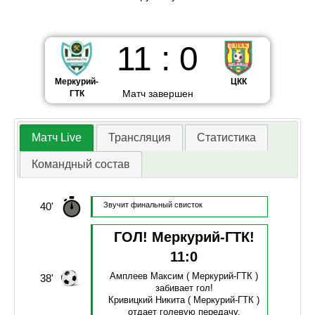
11
:
0
Меркурий-
ЦКК
Матч завершен
ГТК
Матч Live
Трансляция
Статистика
Командный состав
40'
Звучит финальный свисток
ГОЛ! Меркурий-ГТК!
11
:
0
Амплеев Максим
( Меркурий-ГТК )
38'
забивает гол!
Кривицкий Никита
( Меркурий-ГТК )
отдает голевую передачу.