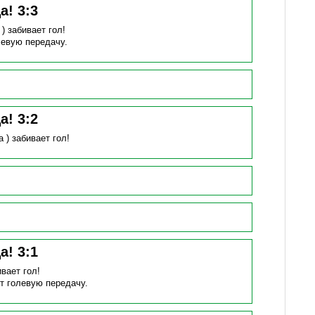
ца!
3
:
3
 )
забивает гол!
левую передачу.
ца!
3
:
2
а )
забивает гол!
ца!
3
:
1
вает гол!
т голевую передачу.