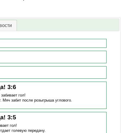
вости
ца!
3
:
6
)
забивает гол!
у.
Мяч забит после розыгрыша углового.
ца!
3
:
5
вает гол!
отдает голевую передачу.