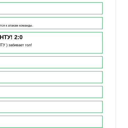
тся к атакам команды.
БНТУ!
2
:
0
НТУ )
забивает гол!