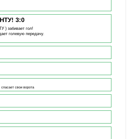
БНТУ!
3
:
0
ТУ )
забивает гол!
дает голевую передачу.
)
спасает свои ворота