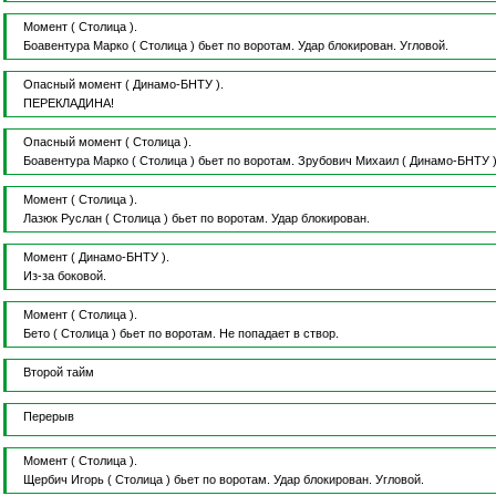
Момент
( Столица ).
Боавентура Марко
( Столица )
бьет по воротам.
Удар блокирован.
Угловой.
Опасный момент
( Динамо-БНТУ ).
ПЕРЕКЛАДИНА!
Опасный момент
( Столица ).
Боавентура Марко
( Столица )
бьет по воротам.
Зрубович Михаил
( Динамо-БНТУ 
Момент
( Столица ).
Лазюк Руслан
( Столица )
бьет по воротам.
Удар блокирован.
Момент
( Динамо-БНТУ ).
Из-за боковой.
Момент
( Столица ).
Бето
( Столица )
бьет по воротам.
Не попадает в створ.
Второй тайм
Перерыв
Момент
( Столица ).
Щербич Игорь
( Столица )
бьет по воротам.
Удар блокирован.
Угловой.