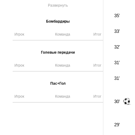
Развернуть
35'
Бомбардиры
33'
Игрок
Команда
Итог
32'
Голевые передачи
31'
Игрок
Команда
Итог
31'
Пас+Гол
Игрок
Команда
Итог
30'
29'