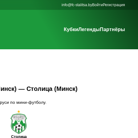
info@fc-stalitsa.by
Войти
Регистрация
Кубки
Легенды
Партнёры
Минск) — Столица (Минск)
аруси по мини-футболу.
Столица