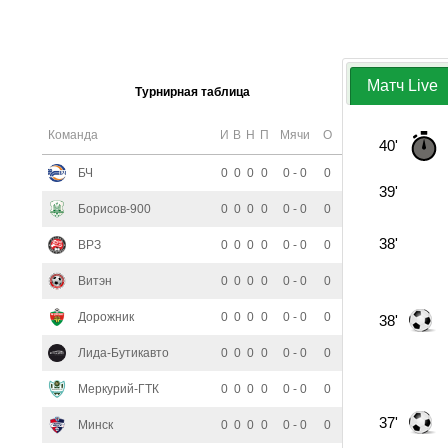
Матч Live
Турнирная таблица
Команда
И
В
Н
П
Мячи
О
40'
БЧ
0
0
0
0
0 - 0
0
39'
Борисов-900
0
0
0
0
0 - 0
0
38'
ВРЗ
0
0
0
0
0 - 0
0
Витэн
0
0
0
0
0 - 0
0
Дорожник
0
0
0
0
0 - 0
0
38'
Лида-Бутикавто
0
0
0
0
0 - 0
0
Меркурий-ГТК
0
0
0
0
0 - 0
0
37'
Минск
0
0
0
0
0 - 0
0