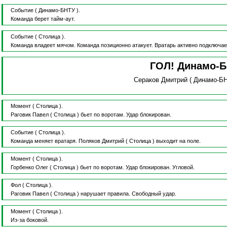
Событие
( Динамо-БНТУ ).
Команда берет тайм-аут.
Событие
( Столица ).
Команда владеет мячом.
Команда позиционно атакует.
Вратарь активно подключае
ГОЛ! Динамо-
Сераков Дмитрий
( Динамо-Б
Момент
( Столица ).
Раговик Павел
( Столица )
бьет по воротам.
Удар блокирован.
Событие
( Столица ).
Команда меняет вратаря.
Поляков Дмитрий
( Столица )
выходит на поле.
Момент
( Столица ).
Горбенко Олег
( Столица )
бьет по воротам.
Удар блокирован.
Угловой.
Фол
( Столица ).
Раговик Павел
( Столица )
нарушает правила.
Свободный удар.
Момент
( Столица ).
Из-за боковой.