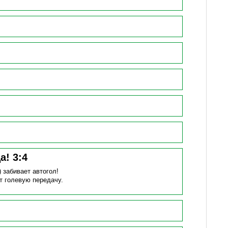
ца!
3
:
4
)
забивает автогол!
т голевую передачу.