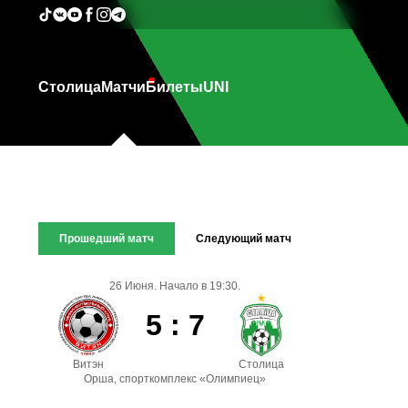
Столица
Матчи
Билеты
UNI
Прошедший матч
Следующий матч
26 Июня. Начало в 19:30.
5 : 7
Витэн
Столица
Орша, спорткомплекс «Олимпиец»