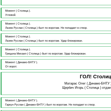
Момент
( Столица ).
Угловой.
Момент
( Столица ).
Лазюк Руслан
( Столица )
бьет по воротам.
Не попадает в створ.
Момент
( Столица ).
Лазюк Руслан
( Столица )
бьет по воротам.
Удар блокирован.
Момент
( Столица ).
Грицына Михаил
( Столица )
бьет по воротам.
Удар блокирован.
Момент
( Динамо-БНТУ ).
От ворот.
ГОЛ! Столи
Матарас Олег
( Динамо-БНТУ 
Щербич Игорь
( Столица )
отдае
Момент
( Динамо-БНТУ ).
Гаркун Руслан
( Динамо-БНТУ )
бьет по воротам.
Не попадает в створ.