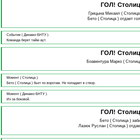
ГОЛ! Столи
Грицына Михаил
( Столица
Бето
( Столица )
отдает го
Событие
( Динамо-БНТУ ).
Команда берет тайм-аут.
ГОЛ! Столи
Боавентура Марко
( Столиц
Момент
( Столица ).
Бето
( Столица )
бьет по воротам.
Не попадает в створ.
Момент
( Динамо-БНТУ ).
Из-за боковой.
ГОЛ! Столи
Бето
( Столица )
заби
Лазюк Руслан
( Столица )
отдае