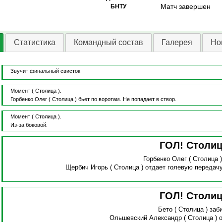
Матч завершен
БНТУ
Статистика
Командный состав
Галерея
Но
Звучит финальный свисток
Момент
( Столица ).
Горбенко Олег
( Столица )
бьет по воротам.
Не попадает в створ.
Момент
( Столица ).
Из-за боковой.
ГОЛ! Столи
Горбенко Олег
( Столица 
Щербич Игорь
( Столица )
отдает голевую передач
ГОЛ! Столи
Бето
( Столица )
заби
Ольшевский Александр
( Столица )