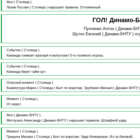
Фол
( Столица ).
Лазюк Руслан
( Столица )
нарушает правила.
Отложенный.
ГОЛ! Динамо-
Пунченко Антон
( Динамо-БН
Шутко Евгений
( Динамо-БНТУ )
от
Событие
( Столица ).
Команда снимает вратаря и выпускает 5-го полевого игрока.
Событие
( Столица ).
Команда берет тайм-аут.
Опасный момент
( Столица ).
Боавентура Марко
( Столица )
бьет по воротам.
Зрубович Михаил
( Динамо-БНТУ 
Момент
( Столица ).
От ворот.
Фол
( Динамо-БНТУ ).
Метлушко Александр
( Динамо-БНТУ )
нарушает правила.
Штрафной удар.
Момент
( Столица ).
Грицына Михаил
( Столица )
бьет по воротам.
Удар блокирован.
Из-за боковой.