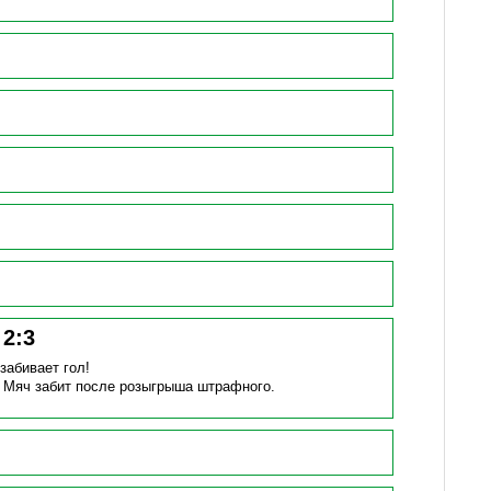
!
2
:
3
)
забивает гол!
.
Мяч забит после розыгрыша штрафного.