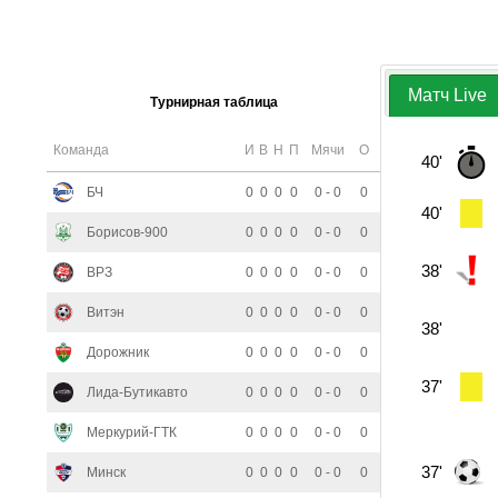
Матч Live
Турнирная таблица
Команда
И
В
Н
П
Мячи
О
40'
БЧ
0
0
0
0
0 - 0
0
40'
Борисов-900
0
0
0
0
0 - 0
0
38'
ВРЗ
0
0
0
0
0 - 0
0
Витэн
0
0
0
0
0 - 0
0
38'
Дорожник
0
0
0
0
0 - 0
0
37'
Лида-Бутикавто
0
0
0
0
0 - 0
0
Меркурий-ГТК
0
0
0
0
0 - 0
0
37'
Минск
0
0
0
0
0 - 0
0