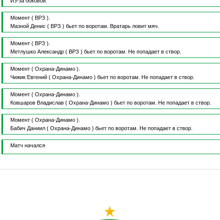
Из-за боковой.
Момент
( ВРЗ ).
Мазной Денис
( ВРЗ )
бьет по воротам.
Вратарь ловит мяч.
Момент
( ВРЗ ).
Метлушко Александр
( ВРЗ )
бьет по воротам.
Не попадает в створ.
Момент
( Охрана-Динамо ).
Чижик Евгений
( Охрана-Динамо )
бьет по воротам.
Не попадает в створ.
Момент
( Охрана-Динамо ).
Ковшаров Владислав
( Охрана-Динамо )
бьет по воротам.
Не попадает в створ.
Момент
( Охрана-Динамо ).
Бабич Даниил
( Охрана-Динамо )
бьет по воротам.
Не попадает в створ.
Матч начался