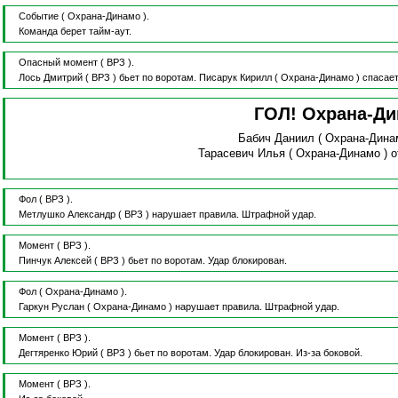
Событие
( Охрана-Динамо ).
Команда берет тайм-аут.
Опасный момент
( ВРЗ ).
Лось Дмитрий
( ВРЗ )
бьет по воротам.
Писарук Кирилл
( Охрана-Динамо )
спасает
ГОЛ! Охрана-Д
Бабич Даниил
( Охрана-Дина
Тарасевич Илья
( Охрана-Динамо )
о
Фол
( ВРЗ ).
Метлушко Александр
( ВРЗ )
нарушает правила.
Штрафной удар.
Момент
( ВРЗ ).
Пинчук Алексей
( ВРЗ )
бьет по воротам.
Удар блокирован.
Фол
( Охрана-Динамо ).
Гаркун Руслан
( Охрана-Динамо )
нарушает правила.
Штрафной удар.
Момент
( ВРЗ ).
Дегтяренко Юрий
( ВРЗ )
бьет по воротам.
Удар блокирован.
Из-за боковой.
Момент
( ВРЗ ).