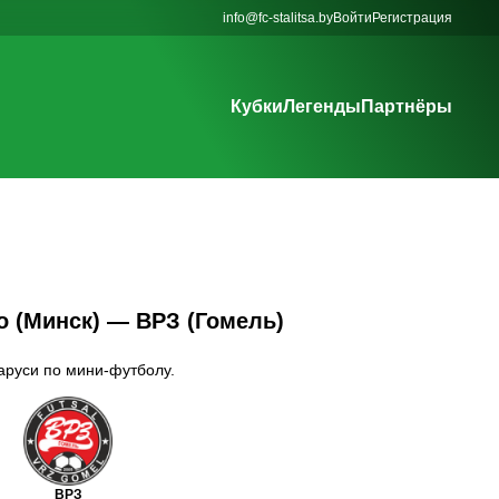
info@fc-stalitsa.by
Войти
Регистрация
Кубки
Легенды
Партнёры
о (Минск) — ВРЗ (Гомель)
ларуси по мини-футболу.
ВРЗ