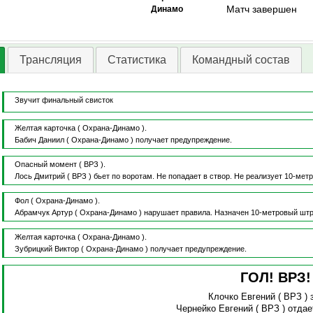
Матч завершен
Динамо
Трансляция
Статистика
Командный состав
Звучит финальный свисток
Желтая карточка
( Охрана-Динамо ).
Бабич Даниил
( Охрана-Динамо )
получает предупреждение.
Опасный момент
( ВРЗ ).
Лось Дмитрий
( ВРЗ )
бьет по воротам.
Не попадает в створ.
Не реализует 10-мет
Фол
( Охрана-Динамо ).
Абрамчук Артур
( Охрана-Динамо )
нарушает правила.
Назначен 10-метровый шт
Желтая карточка
( Охрана-Динамо ).
Зубрицкий Виктор
( Охрана-Динамо )
получает предупреждение.
ГОЛ! ВРЗ
Клочко Евгений
( ВРЗ )
Чернейко Евгений
( ВРЗ )
отдае