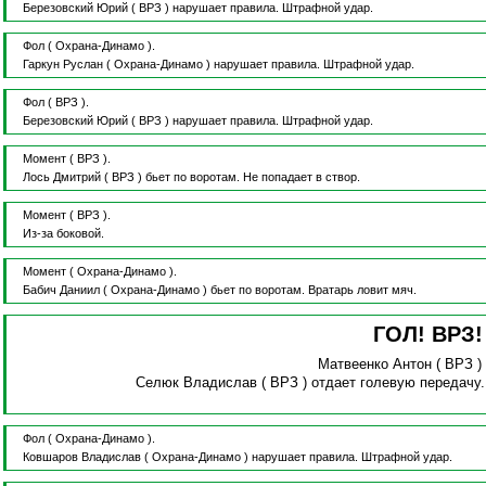
Березовский Юрий
( ВРЗ )
нарушает правила.
Штрафной удар.
Фол
( Охрана-Динамо ).
Гаркун Руслан
( Охрана-Динамо )
нарушает правила.
Штрафной удар.
Фол
( ВРЗ ).
Березовский Юрий
( ВРЗ )
нарушает правила.
Штрафной удар.
Момент
( ВРЗ ).
Лось Дмитрий
( ВРЗ )
бьет по воротам.
Не попадает в створ.
Момент
( ВРЗ ).
Из-за боковой.
Момент
( Охрана-Динамо ).
Бабич Даниил
( Охрана-Динамо )
бьет по воротам.
Вратарь ловит мяч.
ГОЛ! ВРЗ
Матвеенко Антон
( ВРЗ 
Селюк Владислав
( ВРЗ )
отдает голевую передачу
Фол
( Охрана-Динамо ).
Ковшаров Владислав
( Охрана-Динамо )
нарушает правила.
Штрафной удар.