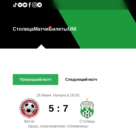
Столица
Матчи
Билеты
UNI
Прошедший матч
Следующий матч
26 Июня. Начало в 19:30.
5 : 7
Витэн
Столица
Орша, спорткомплекс «Олимпиец»