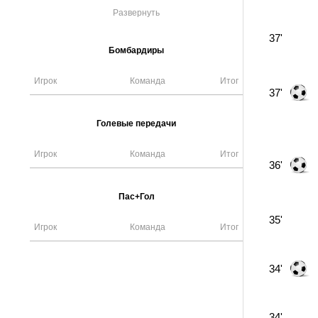
Развернуть
37'
Бомбардиры
Игрок
Команда
Итог
37'
Голевые передачи
Игрок
Команда
Итог
36'
Пас+Гол
35'
Игрок
Команда
Итог
34'
34'