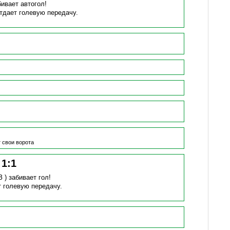
бивает автогол!
тдает голевую передачу.
 свои ворота
!
1
:
1
З )
забивает гол!
т голевую передачу.