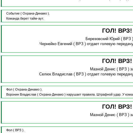
Событие
( Охрана-Динамо ).
Команда берет тайм-аут.
ГОЛ! ВРЗ
Березовский Юрий
( ВРЗ 
Чернейко Евгений
( ВРЗ )
отдает голевую передач
ГОЛ! ВРЗ
Мазной Денис
( ВРЗ )
з
Селюк Владислав
( ВРЗ )
отдает голевую передач
Фол
( Охрана-Динамо ).
Воронин Владислав
( Охрана-Динамо )
нарушает правила.
Штрафной удар.
У кома
ГОЛ! ВРЗ
Мазной Денис
( ВРЗ )
з
Фол
( ВРЗ ).