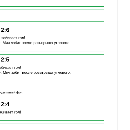
!
2
:
6
)
забивает гол!
у.
Мяч забит после розыгрыша углового.
!
2
:
5
абивает гол!
у.
Мяч забит после розыгрыша углового.
нды пятый фол.
!
2
:
4
абивает гол!