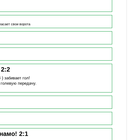
пасает свои ворота
!
2
:
2
 )
забивает гол!
 голевую передачу.
инамо!
2
:
1