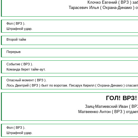
Клочко Евгений
( ВРЗ )
за
Тарасевич Илья
( Охрана-Динамо )
о
Фол
( ВРЗ ).
Штрафной удар.
Второй тайм
Перерыв
Событие
( ВРЗ ).
Команда берет тайм-аут.
Опасный момент
( ВРЗ ).
Лось Дмитрий
( ВРЗ )
бьет по воротам.
Писарук Кирилл
( Охрана-Динамо )
спасает
ГОЛ! ВРЗ
Заяц-Матиевский Иван
( ВР
Матвеенко Антон
( ВРЗ )
отдае
Фол
( ВРЗ ).
Штрафной удар.