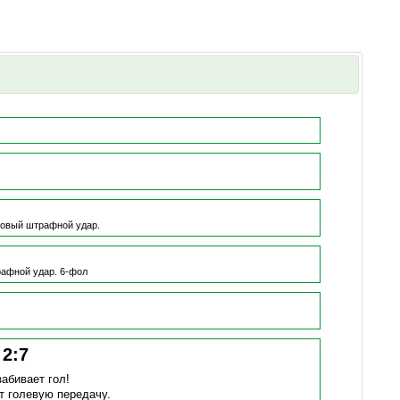
ровый штрафной удар.
рафной удар.
6-фол
!
2
:
7
забивает гол!
т голевую передачу.