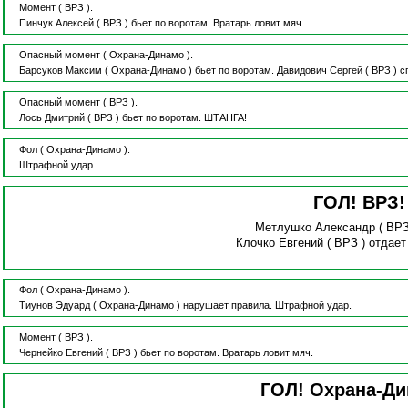
Момент
( ВРЗ ).
Пинчук Алексей
( ВРЗ )
бьет по воротам.
Вратарь ловит мяч.
Опасный момент
( Охрана-Динамо ).
Барсуков Максим
( Охрана-Динамо )
бьет по воротам.
Давидович Сергей
( ВРЗ )
с
Опасный момент
( ВРЗ ).
Лось Дмитрий
( ВРЗ )
бьет по воротам.
ШТАНГА!
Фол
( Охрана-Динамо ).
Штрафной удар.
ГОЛ! ВРЗ
Метлушко Александр
( ВРЗ
Клочко Евгений
( ВРЗ )
отдает
Фол
( Охрана-Динамо ).
Тиунов Эдуард
( Охрана-Динамо )
нарушает правила.
Штрафной удар.
Момент
( ВРЗ ).
Чернейко Евгений
( ВРЗ )
бьет по воротам.
Вратарь ловит мяч.
ГОЛ! Охрана-Д