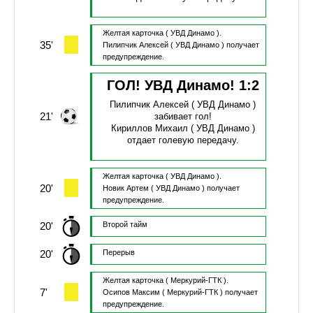
Желтая карточка
( УВД Динамо ).
35'
Пилипчик Алексей
( УВД Динамо )
получает
предупреждение.
ГОЛ! УВД Динамо!
1
:
2
Пилипчик Алексей
( УВД Динамо )
21'
забивает гол!
Кириллов Михаил
( УВД Динамо )
отдает голевую передачу.
Желтая карточка
( УВД Динамо ).
20'
Новик Артем
( УВД Динамо )
получает
предупреждение.
20'
Второй тайм
20'
Перерыв
Желтая карточка
( Меркурий-ГТК ).
7'
Осипов Максим
( Меркурий-ГТК )
получает
предупреждение.