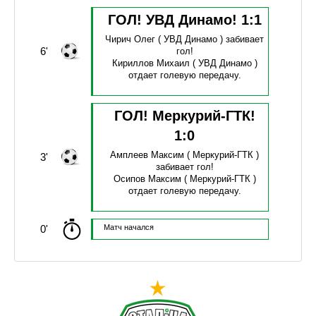
ГОЛ! УВД Динамо!
1
:
1
Чирич Олег
( УВД Динамо )
забивает
6'
гол!
Кириллов Михаил
( УВД Динамо )
отдает голевую передачу.
ГОЛ! Меркурий-ГТК!
1
:
0
Амплеев Максим
( Меркурий-ГТК )
3'
забивает гол!
Осипов Максим
( Меркурий-ГТК )
отдает голевую передачу.
0'
Матч начался