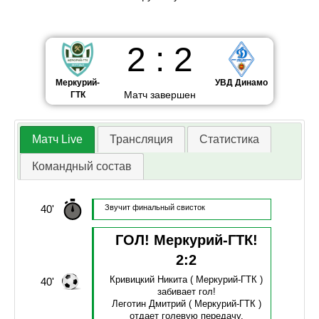
2
:
2
Меркурий-
УВД Динамо
Матч завершен
ГТК
Матч Live
Трансляция
Статистика
Командный состав
40'
Звучит финальный свисток
ГОЛ! Меркурий-ГТК!
2
:
2
Кривицкий Никита
( Меркурий-ГТК )
40'
забивает гол!
Леготин Дмитрий
( Меркурий-ГТК )
отдает голевую передачу.