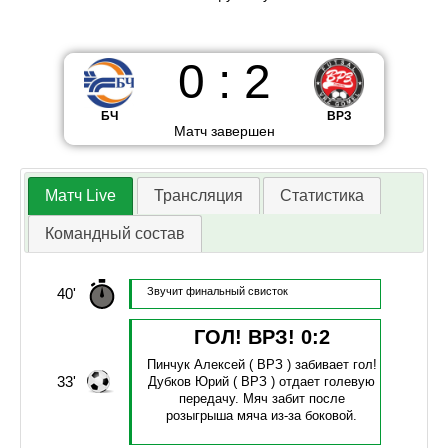
0
:
2
БЧ
ВРЗ
Матч завершен
Матч Live
Трансляция
Статистика
Командный состав
40'
Звучит финальный свисток
ГОЛ! ВРЗ!
0
:
2
Пинчук Алексей
( ВРЗ )
забивает гол!
33'
Дубков Юрий
( ВРЗ )
отдает голевую
передачу.
Мяч забит после
розыгрыша мяча из-за боковой.