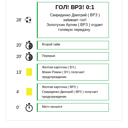
ГОЛ! ВРЗ!
0
:
1
Свириденко Дмитрий
( ВРЗ )
28'
забивает гол!
Золотухин Артем
( ВРЗ )
отдает
голевую передачу.
20'
Второй тайм
20'
Перерыв
Желтая карточка
( БЧ ).
13'
Мокин Роман
( БЧ )
получает
предупреждение.
Желтая карточка
( ВРЗ ).
4'
Свириденко Дмитрий
( ВРЗ )
получает
предупреждение.
0'
Матч начался