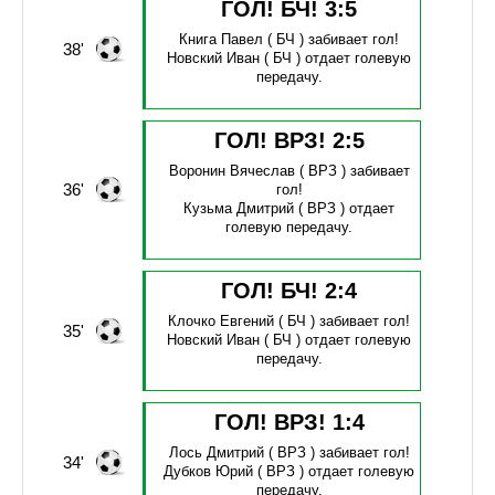
ГОЛ! БЧ!
3
:
5
Книга Павел
( БЧ )
забивает гол!
38'
Новский Иван
( БЧ )
отдает голевую
передачу.
ГОЛ! ВРЗ!
2
:
5
Воронин Вячеслав
( ВРЗ )
забивает
36'
гол!
Кузьма Дмитрий
( ВРЗ )
отдает
голевую передачу.
ГОЛ! БЧ!
2
:
4
Клочко Евгений
( БЧ )
забивает гол!
35'
Новский Иван
( БЧ )
отдает голевую
передачу.
ГОЛ! ВРЗ!
1
:
4
Лось Дмитрий
( ВРЗ )
забивает гол!
34'
Дубков Юрий
( ВРЗ )
отдает голевую
передачу.