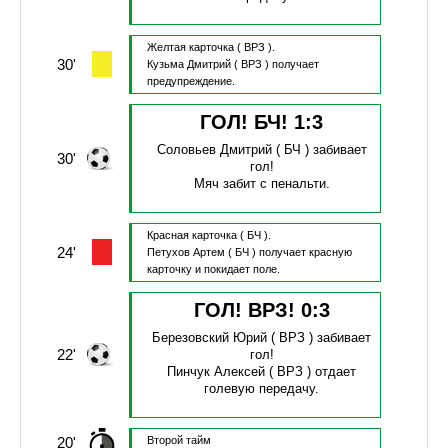
Желтая карточка
( ВРЗ ).
30'
Кузьма Дмитрий
( ВРЗ )
получает
предупреждение.
ГОЛ! БЧ!
1
:
3
Соловьев Дмитрий
( БЧ )
забивает
30'
гол!
Мяч забит с пенальти.
Красная карточка
( БЧ ).
24'
Петухов Артем
( БЧ )
получает красную
карточку и покидает поле.
ГОЛ! ВРЗ!
0
:
3
Березовский Юрий
( ВРЗ )
забивает
22'
гол!
Пинчук Алексей
( ВРЗ )
отдает
голевую передачу.
20'
Второй тайм