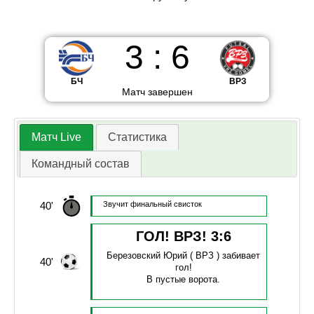
3
:
6
БЧ
ВРЗ
Матч завершен
Матч Live
Статистика
Командный состав
40'
Звучит финальный свисток
ГОЛ! ВРЗ!
3
:
6
Березовский Юрий
( ВРЗ )
забивает
40'
гол!
В пустые ворота.