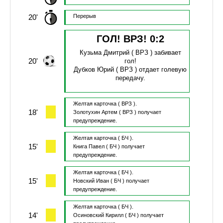
20'
Перерыв
ГОЛ! ВРЗ!
0
:
2
Кузьма Дмитрий
( ВРЗ )
забивает
20'
гол!
Дубков Юрий
( ВРЗ )
отдает голевую
передачу.
Желтая карточка
( ВРЗ ).
18'
Золотухин Артем
( ВРЗ )
получает
предупреждение.
Желтая карточка
( БЧ ).
15'
Книга Павел
( БЧ )
получает
предупреждение.
Желтая карточка
( БЧ ).
15'
Новский Иван
( БЧ )
получает
предупреждение.
Желтая карточка
( БЧ ).
14'
Осиновский Кирилл
( БЧ )
получает