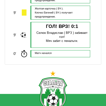
предупреждение.
Желтая карточка
( БЧ ).
9'
Клочко Евгений
( БЧ )
получает
предупреждение.
ГОЛ! ВРЗ!
0
:
1
Селюк Владислав
( ВРЗ )
забивает
9'
гол!
Мяч забит с пенальти.
0'
Матч начался