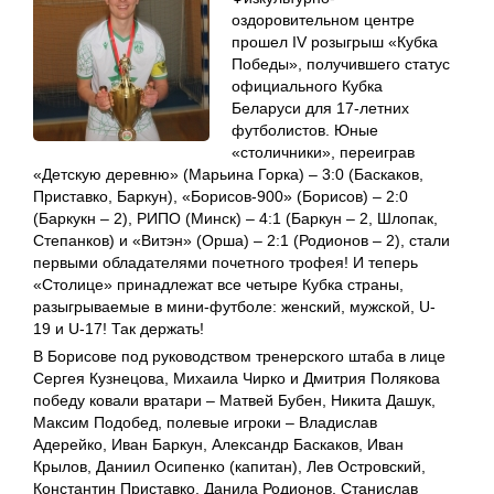
оздоровительном центре
прошел IV розыгрыш «Кубка
Победы», получившего статус
официального Кубка
Беларуси для 17-летних
футболистов. Юные
«столичники», переиграв
«Детскую деревню» (Марьина Горка) – 3:0 (Баскаков,
Приставко, Баркун), «Борисов-900» (Борисов) – 2:0
(Баркукн – 2), РИПО (Минск) – 4:1 (Баркун – 2, Шлопак,
Степанков) и «Витэн» (Орша) – 2:1 (Родионов – 2), стали
первыми обладателями почетного трофея! И теперь
«Столице» принадлежат все четыре Кубка страны,
разыгрываемые в мини-футболе: женский, мужской, U-
19 и U-17! Так держать!
В Борисове под руководством тренерского штаба в лице
Сергея Кузнецова, Михаила Чирко и Дмитрия Полякова
победу ковали вратари – Матвей Бубен, Никита Дашук,
Максим Подобед, полевые игроки – Владислав
Адерейко, Иван Баркун, Александр Баскаков, Иван
Крылов, Даниил Осипенко (капитан), Лев Островский,
Константин Приставко, Данила Родионов, Станислав