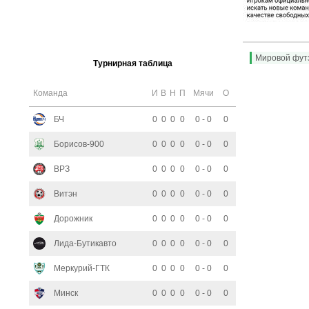
Мировой фут
Турнирная таблица
Команда
И
В
Н
П
Мячи
О
БЧ
0
0
0
0
0 - 0
0
Борисов-900
0
0
0
0
0 - 0
0
ВРЗ
0
0
0
0
0 - 0
0
Витэн
0
0
0
0
0 - 0
0
Дорожник
0
0
0
0
0 - 0
0
Лида-Бутикавто
0
0
0
0
0 - 0
0
Меркурий-ГТК
0
0
0
0
0 - 0
0
Минск
0
0
0
0
0 - 0
0