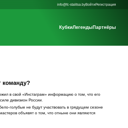
info@fc-stalitsa.by
Войти
Регистрация
Кубки
Легенды
Партнёры
т команду?
жил в свой «Инстаграм» информацию о том, что его
 силе дивизион России.
ело-голубые не будут участвовать в грядущем сезоне
мастеров объявят о том, что отныне они являются