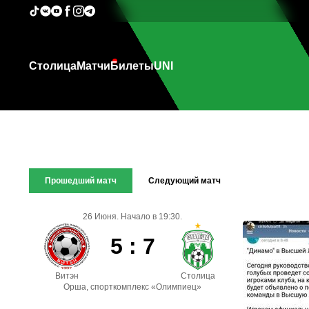
Столица
Матчи
Билеты
UNI
Прошедший матч
Следующий матч
26 Июня. Начало в 19:30.
5 : 7
Витэн
Столица
Орша, спорткомплекс «Олимпиец»