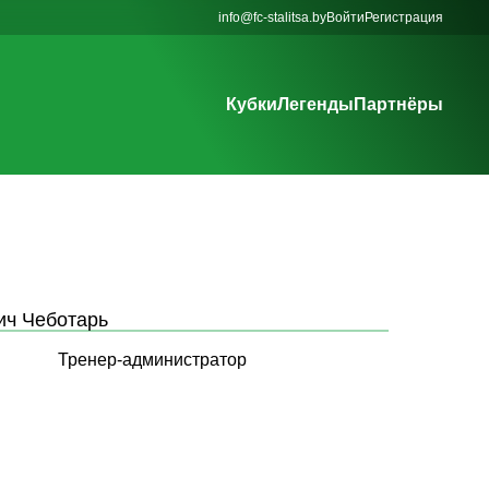
info@fc-stalitsa.by
Войти
Регистрация
Кубки
Легенды
Партнёры
ич Чеботарь
Тренер-администратор