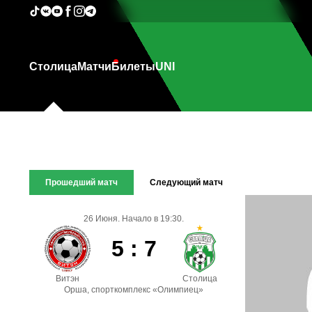
Столица
Матчи
Билеты
UNI
Прошедший матч
Следующий матч
26 Июня. Начало в 19:30.
5 : 7
Витэн
Столица
Орша, спорткомплекс «Олимпиец»