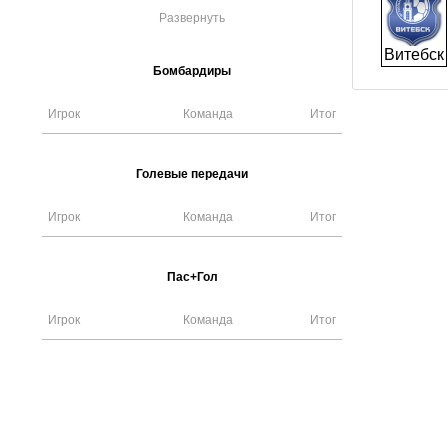
Развернуть
Витебск
Бомбардиры
Игрок
Команда
Итог
Голевые передачи
Игрок
Команда
Итог
Пас+Гол
Игрок
Команда
Итог