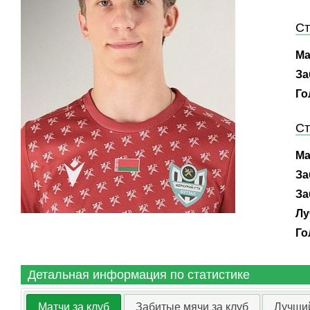
Ст
Ма
За
Го
Ст
Ма
За
За
Лу
Го
Детальная информация по статистике
Матчи за клуб
Забитые мячи за клуб
Лучший