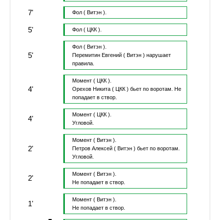
7'
Фол
( Витэн ).
5'
Фол
( ЦКК ).
Фол
( Витэн ).
5'
Перемитин Евгений
( Витэн )
нарушает
правила.
Момент
( ЦКК ).
4'
Орехов Никита
( ЦКК )
бьет по воротам.
Не
попадает в створ.
Момент
( ЦКК ).
4'
Угловой.
Момент
( Витэн ).
2'
Петров Алексей
( Витэн )
бьет по воротам.
Угловой.
Момент
( Витэн ).
2'
Не попадает в створ.
Момент
( Витэн ).
1'
Не попадает в створ.