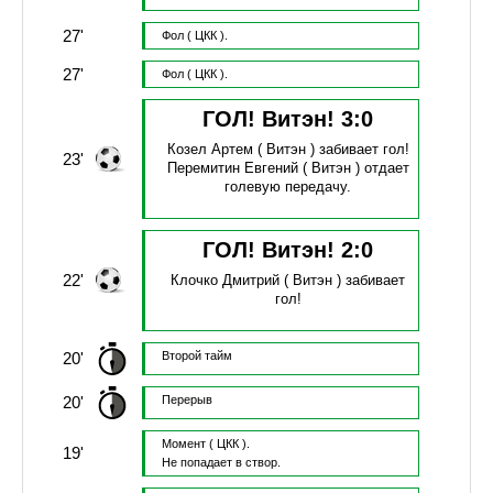
27'
Фол
( ЦКК ).
27'
Фол
( ЦКК ).
ГОЛ! Витэн!
3
:
0
Козел Артем
( Витэн )
забивает гол!
23'
Перемитин Евгений
( Витэн )
отдает
голевую передачу.
ГОЛ! Витэн!
2
:
0
22'
Клочко Дмитрий
( Витэн )
забивает
гол!
20'
Второй тайм
20'
Перерыв
Момент
( ЦКК ).
19'
Не попадает в створ.