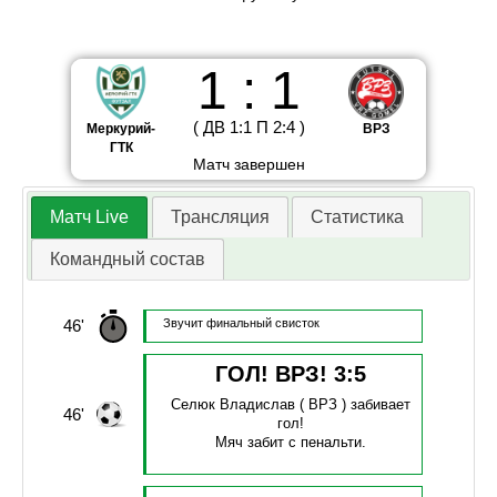
1
:
1
(
ДВ
1
:
1
П
2
:
4
)
Меркурий-
ВРЗ
ГТК
Матч завершен
Матч Live
Трансляция
Статистика
Командный состав
46'
Звучит финальный свисток
ГОЛ! ВРЗ!
3
:
5
Селюк Владислав
( ВРЗ )
забивает
46'
гол!
Мяч забит с пенальти.