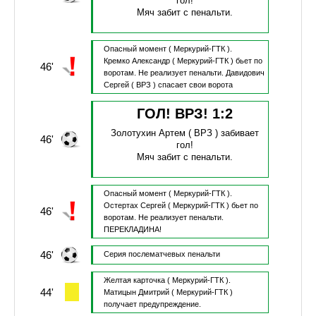
гол!
Мяч забит с пенальти.
Опасный момент
( Меркурий-ГТК ).
Кремко Александр
( Меркурий-ГТК )
бьет по
46'
воротам.
Не реализует пенальти.
Давидович
Сергей
( ВРЗ )
спасает свои ворота
ГОЛ! ВРЗ!
1
:
2
Золотухин Артем
( ВРЗ )
забивает
46'
гол!
Мяч забит с пенальти.
Опасный момент
( Меркурий-ГТК ).
Остертах Сергей
( Меркурий-ГТК )
бьет по
46'
воротам.
Не реализует пенальти.
ПЕРЕКЛАДИНА!
46'
Серия послематчевых пенальти
Желтая карточка
( Меркурий-ГТК ).
44'
Матицын Дмитрий
( Меркурий-ГТК )
получает предупреждение.