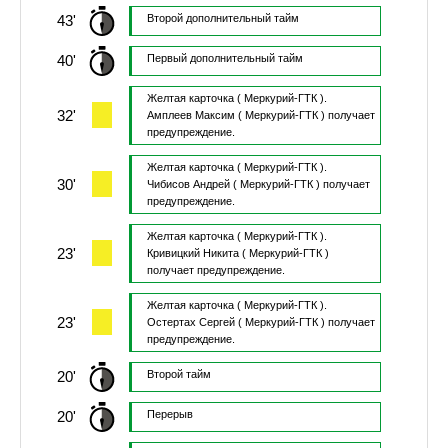
43'
Второй дополнительный тайм
40'
Первый дополнительный тайм
Желтая карточка
( Меркурий-ГТК ).
32'
Амплеев Максим
( Меркурий-ГТК )
получает
предупреждение.
Желтая карточка
( Меркурий-ГТК ).
30'
Чибисов Андрей
( Меркурий-ГТК )
получает
предупреждение.
Желтая карточка
( Меркурий-ГТК ).
23'
Кривицкий Никита
( Меркурий-ГТК )
получает предупреждение.
Желтая карточка
( Меркурий-ГТК ).
23'
Остертах Сергей
( Меркурий-ГТК )
получает
предупреждение.
20'
Второй тайм
20'
Перерыв