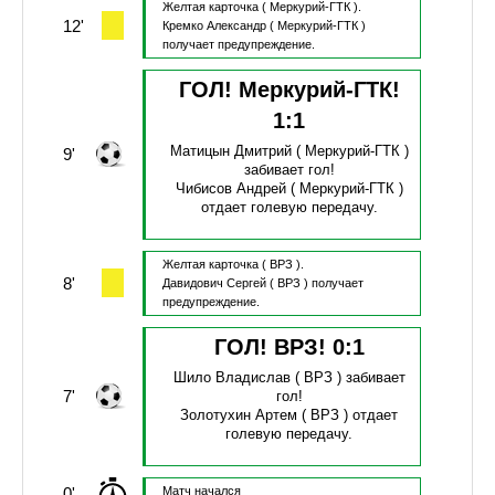
Желтая карточка
( Меркурий-ГТК ).
12'
Кремко Александр
( Меркурий-ГТК )
получает предупреждение.
ГОЛ! Меркурий-ГТК!
1
:
1
Матицын Дмитрий
( Меркурий-ГТК )
9'
забивает гол!
Чибисов Андрей
( Меркурий-ГТК )
отдает голевую передачу.
Желтая карточка
( ВРЗ ).
8'
Давидович Сергей
( ВРЗ )
получает
предупреждение.
ГОЛ! ВРЗ!
0
:
1
Шило Владислав
( ВРЗ )
забивает
7'
гол!
Золотухин Артем
( ВРЗ )
отдает
голевую передачу.
0'
Матч начался