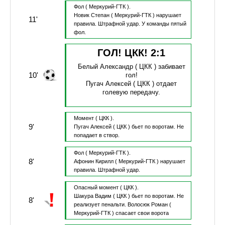
Фол
( Меркурий-ГТК ).
Новик Степан
( Меркурий-ГТК )
нарушает
11'
правила.
Штрафной удар.
У команды пятый
фол.
ГОЛ! ЦКК!
2
:
1
Белый Александр
( ЦКК )
забивает
10'
гол!
Пугач Алексей
( ЦКК )
отдает
голевую передачу.
Момент
( ЦКК ).
9'
Пугач Алексей
( ЦКК )
бьет по воротам.
Не
попадает в створ.
Фол
( Меркурий-ГТК ).
8'
Афонин Кирилл
( Меркурий-ГТК )
нарушает
правила.
Штрафной удар.
Опасный момент
( ЦКК ).
Шакура Вадим
( ЦКК )
бьет по воротам.
Не
8'
реализует пенальти.
Волосюк Роман
(
Меркурий-ГТК )
спасает свои ворота