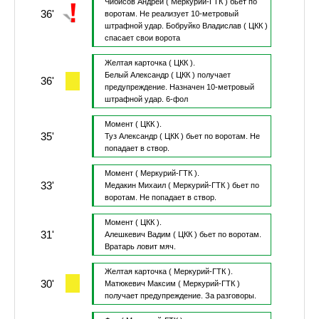
Чибисов Андрей
( Меркурий-ГТК )
бьет по
36'
воротам.
Не реализует 10-метровый
штрафной удар.
Бобруйко Владислав
( ЦКК )
спасает свои ворота
Желтая карточка
( ЦКК ).
Белый Александр
( ЦКК )
получает
36'
предупреждение.
Назначен 10-метровый
штрафной удар.
6-фол
Момент
( ЦКК ).
35'
Туз Александр
( ЦКК )
бьет по воротам.
Не
попадает в створ.
Момент
( Меркурий-ГТК ).
33'
Медакин Михаил
( Меркурий-ГТК )
бьет по
воротам.
Не попадает в створ.
Момент
( ЦКК ).
31'
Алешкевич Вадим
( ЦКК )
бьет по воротам.
Вратарь ловит мяч.
Желтая карточка
( Меркурий-ГТК ).
30'
Матюкевич Максим
( Меркурий-ГТК )
получает предупреждение.
За разговоры.