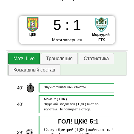
5
:
1
ЦКК
Меркурий-
Матч завершен
ГТК
Матч Live
Трансляция
Статистика
Командный состав
40'
Звучит финальный свисток
Момент
( ЦКК ).
40'
Згурский Владислав
( ЦКК )
бьет по
воротам.
Не попадает в створ.
ГОЛ! ЦКК!
5
:
1
Скакун Дмитрий
( ЦКК )
забивает гол!
39'