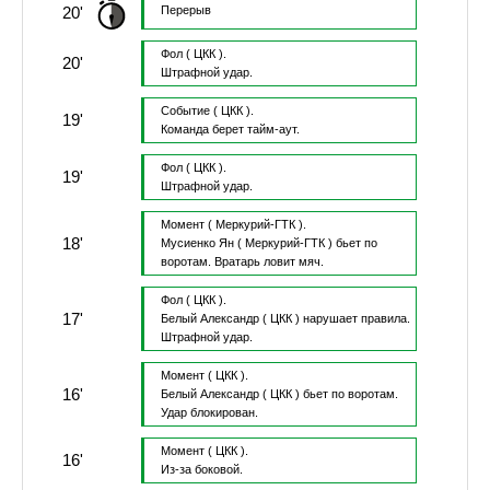
20'
Перерыв
Фол
( ЦКК ).
20'
Штрафной удар.
Событие
( ЦКК ).
19'
Команда берет тайм-аут.
Фол
( ЦКК ).
19'
Штрафной удар.
Момент
( Меркурий-ГТК ).
18'
Мусиенко Ян
( Меркурий-ГТК )
бьет по
воротам.
Вратарь ловит мяч.
Фол
( ЦКК ).
17'
Белый Александр
( ЦКК )
нарушает правила.
Штрафной удар.
Момент
( ЦКК ).
16'
Белый Александр
( ЦКК )
бьет по воротам.
Удар блокирован.
Момент
( ЦКК ).
16'
Из-за боковой.