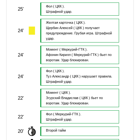
Фол
( ЦКК ).
25'
Штрафной удар.
Желтая карточка
( ЦКК ).
Щербин Алексей
( ЦКК )
получает
24'
предупреждение.
Грубая игра.
Штрафной
удар.
Момент
( Меркурий-ГТК ).
24'
Афонин Кирилл
( Меркурий-ГТК )
бьет по
воротам.
Удар блокирован.
Фол
( ЦКК ).
24'
Туз Александр
( ЦКК )
нарушает правила.
Штрафной удар.
Момент
( ЦКК ).
22'
Згурский Владислав
( ЦКК )
бьет по
воротам.
Удар блокирован.
Фол
( Меркурий-ГТК ).
22'
Штрафной удар.
20'
Второй тайм