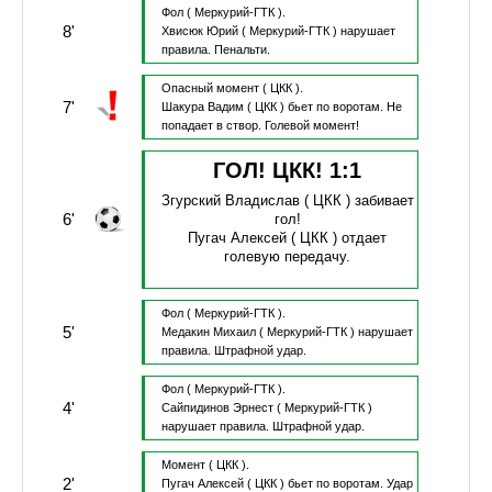
Фол
( Меркурий-ГТК ).
8'
Хвисюк Юрий
( Меркурий-ГТК )
нарушает
правила.
Пенальти.
Опасный момент
( ЦКК ).
7'
Шакура Вадим
( ЦКК )
бьет по воротам.
Не
попадает в створ.
Голевой момент!
ГОЛ! ЦКК!
1
:
1
Згурский Владислав
( ЦКК )
забивает
6'
гол!
Пугач Алексей
( ЦКК )
отдает
голевую передачу.
Фол
( Меркурий-ГТК ).
5'
Медакин Михаил
( Меркурий-ГТК )
нарушает
правила.
Штрафной удар.
Фол
( Меркурий-ГТК ).
4'
Сайпидинов Эрнест
( Меркурий-ГТК )
нарушает правила.
Штрафной удар.
Момент
( ЦКК ).
2'
Пугач Алексей
( ЦКК )
бьет по воротам.
Удар