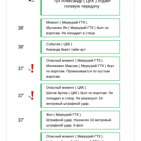
Туз Александр
( ЦКК )
отдает
голевую передачу.
Момент
( Меркурий-ГТК ).
38'
Мусиенко Ян
( Меркурий-ГТК )
бьет по
воротам.
Не попадает в створ.
Событие
( ЦКК ).
38'
Команда берет тайм-аут.
Опасный момент
( Меркурий-ГТК ).
Матюкевич Максим
( Меркурий-ГТК )
бьет
37'
по воротам.
Промахивается по пустым
воротам.
Опасный момент
( ЦКК ).
Шатов Артем
( ЦКК )
бьет по воротам.
Не
37'
попадает в створ.
Не реализует 10-
метровый штрафной удар.
Фол
( Меркурий-ГТК ).
37'
Штрафной удар.
Назначен 10-метровый
штрафной удар.
6-фол
Опасный момент
( Меркурий-ГТК ).