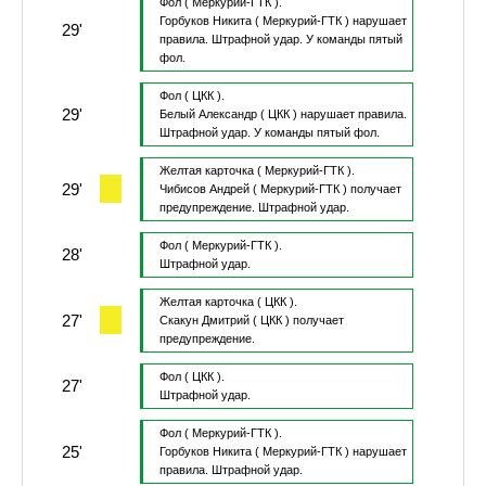
Фол
( Меркурий-ГТК ).
Горбуков Никита
( Меркурий-ГТК )
нарушает
29'
правила.
Штрафной удар.
У команды пятый
фол.
Фол
( ЦКК ).
29'
Белый Александр
( ЦКК )
нарушает правила.
Штрафной удар.
У команды пятый фол.
Желтая карточка
( Меркурий-ГТК ).
29'
Чибисов Андрей
( Меркурий-ГТК )
получает
предупреждение.
Штрафной удар.
Фол
( Меркурий-ГТК ).
28'
Штрафной удар.
Желтая карточка
( ЦКК ).
27'
Скакун Дмитрий
( ЦКК )
получает
предупреждение.
Фол
( ЦКК ).
27'
Штрафной удар.
Фол
( Меркурий-ГТК ).
25'
Горбуков Никита
( Меркурий-ГТК )
нарушает
правила.
Штрафной удар.