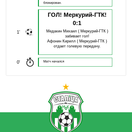
блокирован.
ГОЛ! Меркурий-ГТК!
0
:
1
Медакин Михаил
( Меркурий-ГТК )
1'
забивает гол!
Афонин Кирилл
( Меркурий-ГТК )
отдает голевую передачу.
0'
Матч начался