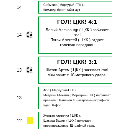
Событие
( Меркурий-ГТК ).
14'
Команда берет тайм-аут.
ГОЛ! ЦКК!
4
:
1
Белый Александр
( ЦКК )
забивает
14'
гол!
Пугач Алексей
( ЦКК )
отдает
голевую передачу.
ГОЛ! ЦКК!
3
:
1
13'
Шатов Артем
( ЦКК )
забивает гол!
Мяч забит с 10-метрового удара.
Фол
( Меркурий-ГТК ).
Медакин Михаил
( Меркурий-ГТК )
нарушает
13'
правила.
Назначен 10-метровый штрафной
удар.
6-фол
Желтая карточка
( ЦКК ).
11'
Шакура Вадим
( ЦКК )
получает
предупреждение.
Штрафной удар.