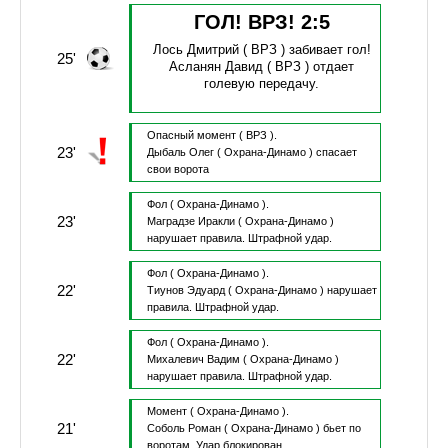
ГОЛ! ВРЗ!
2
:
5
Лось Дмитрий
( ВРЗ )
забивает гол!
25'
Асланян Давид
( ВРЗ )
отдает
голевую передачу.
Опасный момент
( ВРЗ ).
23'
Дыбаль Олег
( Охрана-Динамо )
спасает
свои ворота
Фол
( Охрана-Динамо ).
23'
Маградзе Иракли
( Охрана-Динамо )
нарушает правила.
Штрафной удар.
Фол
( Охрана-Динамо ).
22'
Тиунов Эдуард
( Охрана-Динамо )
нарушает
правила.
Штрафной удар.
Фол
( Охрана-Динамо ).
22'
Михалевич Вадим
( Охрана-Динамо )
нарушает правила.
Штрафной удар.
Момент
( Охрана-Динамо ).
21'
Соболь Роман
( Охрана-Динамо )
бьет по
воротам.
Удар блокирован.