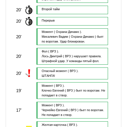
20'
Второй тайм
20'
Перерыв
Момент
( Охрана-Динамо ).
20'
Михалевич Вадим
( Охрана-Динамо )
бьет
по воротам.
Удар блокирован.
Фол
( ВРЗ ).
20'
Лось Дмитрий
( ВРЗ )
нарушает правила.
Штрафной удар.
У команды пятый фол.
Опасный момент
( ВРЗ ).
20'
ШТАНГА!
Момент
( ВРЗ ).
19'
Клочко Евгений
( ВРЗ )
бьет по воротам.
Не
попадает в створ.
Момент
( ВРЗ ).
17'
Чернейко Евгений
( ВРЗ )
бьет по воротам.
Не попадает в створ.
Желтая карточка
( ВРЗ ).