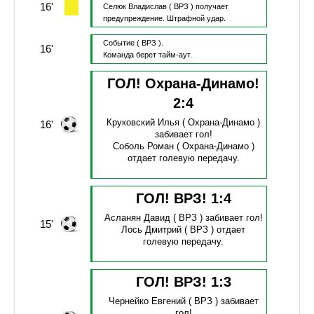
16'
Селюк Владислав
( ВРЗ )
получает
предупреждение.
Штрафной удар.
Событие
( ВРЗ ).
16'
Команда берет тайм-аут.
ГОЛ! Охрана-Динамо!
2
:
4
Круковский Илья
( Охрана-Динамо )
16'
забивает гол!
Соболь Роман
( Охрана-Динамо )
отдает голевую передачу.
ГОЛ! ВРЗ!
1
:
4
Асланян Давид
( ВРЗ )
забивает гол!
15'
Лось Дмитрий
( ВРЗ )
отдает
голевую передачу.
ГОЛ! ВРЗ!
1
:
3
Чернейко Евгений
( ВРЗ )
забивает
гол!