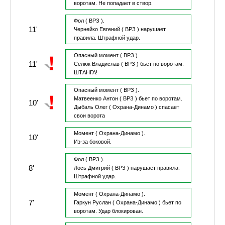
воротам.
Не попадает в створ.
Фол
( ВРЗ ).
11'
Чернейко Евгений
( ВРЗ )
нарушает
правила.
Штрафной удар.
Опасный момент
( ВРЗ ).
11'
Селюк Владислав
( ВРЗ )
бьет по воротам.
ШТАНГА!
Опасный момент
( ВРЗ ).
Матвеенко Антон
( ВРЗ )
бьет по воротам.
10'
Дыбаль Олег
( Охрана-Динамо )
спасает
свои ворота
Момент
( Охрана-Динамо ).
10'
Из-за боковой.
Фол
( ВРЗ ).
8'
Лось Дмитрий
( ВРЗ )
нарушает правила.
Штрафной удар.
Момент
( Охрана-Динамо ).
7'
Гаркун Руслан
( Охрана-Динамо )
бьет по
воротам.
Удар блокирован.