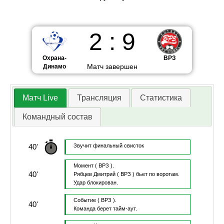
2
:
9
Охрана-
ВРЗ
Матч завершен
Динамо
Матч Live
Трансляция
Статистика
Командный состав
40'
Звучит финальный свисток
Момент
( ВРЗ ).
40'
Рябцев Дмитрий
( ВРЗ )
бьет по воротам.
Удар блокирован.
Событие
( ВРЗ ).
40'
Команда берет тайм-аут.