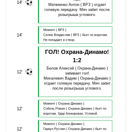
14'
Матвеенко Антон
( ВРЗ )
отдает
голевую передачу.
Мяч забит после
розыгрыша углового.
Момент
( ВРЗ ).
14'
Селюк Владислав
( ВРЗ )
бьет по воротам.
Не попадает в створ.
ГОЛ! Охрана-Динамо!
1
:
2
Белов Алексей
( Охрана-Динамо )
12'
забивает гол!
Михалевич Вадим
( Охрана-Динамо )
отдает голевую передачу.
Мяч забит
после розыгрыша углового.
Момент
( Охрана-Динамо ).
12'
Соболь Роман
( Охрана-Динамо )
бьет по
воротам.
Удар блокирован.
Угловой.
Момент
( Охрана-Динамо ).
12'
Гаркун Руслан
( Охрана-Динамо )
бьет по