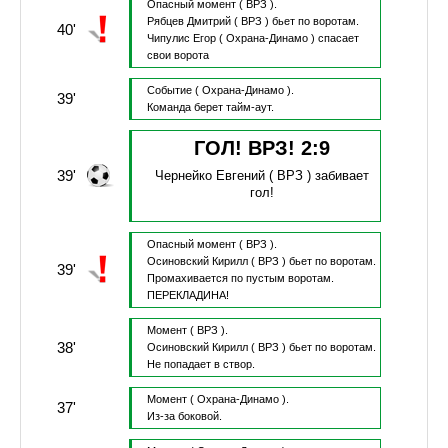
Опасный момент
( ВРЗ ).
Рябцев Дмитрий
( ВРЗ )
бьет по воротам.
40'
Чипулис Егор
( Охрана-Динамо )
спасает
свои ворота
Событие
( Охрана-Динамо ).
39'
Команда берет тайм-аут.
ГОЛ! ВРЗ!
2
:
9
39'
Чернейко Евгений
( ВРЗ )
забивает
гол!
Опасный момент
( ВРЗ ).
Осиновский Кирилл
( ВРЗ )
бьет по воротам.
39'
Промахивается по пустым воротам.
ПЕРЕКЛАДИНА!
Момент
( ВРЗ ).
38'
Осиновский Кирилл
( ВРЗ )
бьет по воротам.
Не попадает в створ.
Момент
( Охрана-Динамо ).
37'
Из-за боковой.