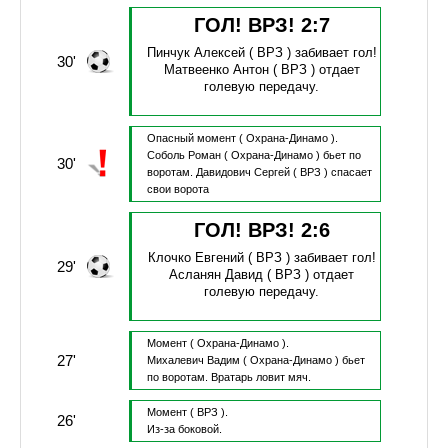
ГОЛ! ВРЗ!
2
:
7
Пинчук Алексей
( ВРЗ )
забивает гол!
30'
Матвеенко Антон
( ВРЗ )
отдает
голевую передачу.
Опасный момент
( Охрана-Динамо ).
Соболь Роман
( Охрана-Динамо )
бьет по
30'
воротам.
Давидович Сергей
( ВРЗ )
спасает
свои ворота
ГОЛ! ВРЗ!
2
:
6
Клочко Евгений
( ВРЗ )
забивает гол!
29'
Асланян Давид
( ВРЗ )
отдает
голевую передачу.
Момент
( Охрана-Динамо ).
27'
Михалевич Вадим
( Охрана-Динамо )
бьет
по воротам.
Вратарь ловит мяч.
Момент
( ВРЗ ).
26'
Из-за боковой.