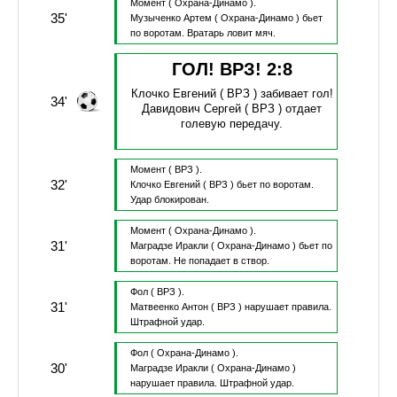
Момент
( Охрана-Динамо ).
35'
Музыченко Артем
( Охрана-Динамо )
бьет
по воротам.
Вратарь ловит мяч.
ГОЛ! ВРЗ!
2
:
8
Клочко Евгений
( ВРЗ )
забивает гол!
34'
Давидович Сергей
( ВРЗ )
отдает
голевую передачу.
Момент
( ВРЗ ).
32'
Клочко Евгений
( ВРЗ )
бьет по воротам.
Удар блокирован.
Момент
( Охрана-Динамо ).
31'
Маградзе Иракли
( Охрана-Динамо )
бьет по
воротам.
Не попадает в створ.
Фол
( ВРЗ ).
31'
Матвеенко Антон
( ВРЗ )
нарушает правила.
Штрафной удар.
Фол
( Охрана-Динамо ).
30'
Маградзе Иракли
( Охрана-Динамо )
нарушает правила.
Штрафной удар.