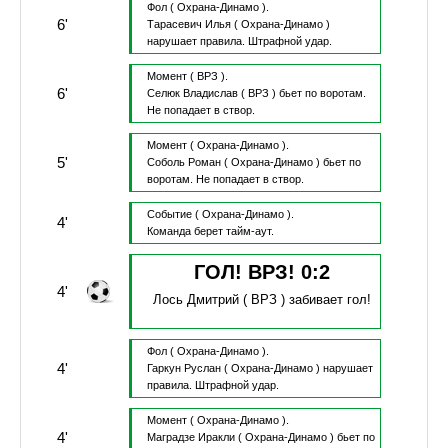
Фол
( Охрана-Динамо ).
6'
Тарасевич Илья
( Охрана-Динамо )
нарушает правила.
Штрафной удар.
Момент
( ВРЗ ).
6'
Селюк Владислав
( ВРЗ )
бьет по воротам.
Не попадает в створ.
Момент
( Охрана-Динамо ).
5'
Соболь Роман
( Охрана-Динамо )
бьет по
воротам.
Не попадает в створ.
Событие
( Охрана-Динамо ).
4'
Команда берет тайм-аут.
ГОЛ! ВРЗ!
0
:
2
4'
Лось Дмитрий
( ВРЗ )
забивает гол!
Фол
( Охрана-Динамо ).
4'
Гаркун Руслан
( Охрана-Динамо )
нарушает
правила.
Штрафной удар.
Момент
( Охрана-Динамо ).
4'
Маградзе Иракли
( Охрана-Динамо )
бьет по