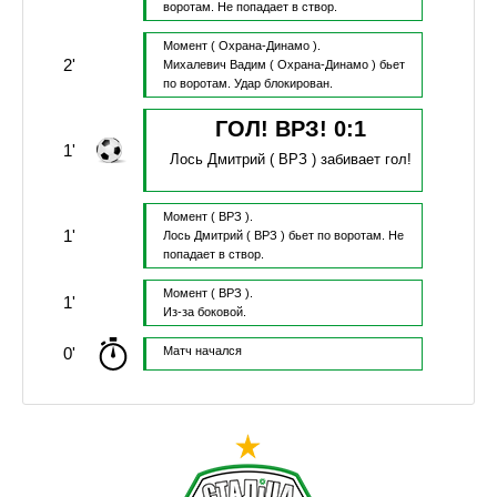
воротам.
Не попадает в створ.
Момент
( Охрана-Динамо ).
2'
Михалевич Вадим
( Охрана-Динамо )
бьет
по воротам.
Удар блокирован.
ГОЛ! ВРЗ!
0
:
1
1'
Лось Дмитрий
( ВРЗ )
забивает гол!
Момент
( ВРЗ ).
1'
Лось Дмитрий
( ВРЗ )
бьет по воротам.
Не
попадает в створ.
Момент
( ВРЗ ).
1'
Из-за боковой.
0'
Матч начался