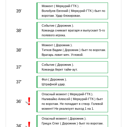
Момент
( Меркурий-ГТК ).
39'
Волобуев Евгений
( Меркурий-ГТК )
бьет по
воротам.
Удар блокирован.
Событие
( Дорожник ).
38'
Команда снимает вратаря и выпускает 5-го
полевого игрока.
Момент
( Дорожник ).
38'
Титков Вадим
( Дорожник )
бьет по воротам.
Вратарь ловит мяч.
Угловой.
Событие
( Дорожник ).
37'
Команда берет тайм-аут.
Фол
( Дорожник ).
37'
Штрафной удар.
Опасный момент
( Меркурий-ГТК ).
Наливайко Алексей
( Меркурий-ГТК )
бьет
36'
по воротам.
Не попадает в створ.
Голевой
момент!
Не реализует выход 1 на 1.
Опасный момент
( Дорожник ).
Грицук Олег
( Дорожник )
бьет по воротам.
34'