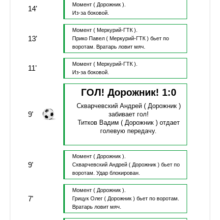
Момент
( Дорожник ).
14'
Из-за боковой.
Момент
( Меркурий-ГТК ).
13'
Прико Павел
( Меркурий-ГТК )
бьет по
воротам.
Вратарь ловит мяч.
Момент
( Меркурий-ГТК ).
11'
Из-за боковой.
ГОЛ! Дорожник!
1
:
0
Скварчевский Андрей
( Дорожник )
9'
забивает гол!
Титков Вадим
( Дорожник )
отдает
голевую передачу.
Момент
( Дорожник ).
9'
Скварчевский Андрей
( Дорожник )
бьет по
воротам.
Удар блокирован.
Момент
( Дорожник ).
7'
Грицук Олег
( Дорожник )
бьет по воротам.
Вратарь ловит мяч.