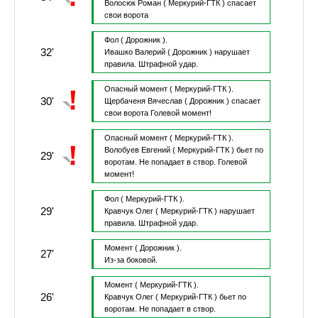
Волосюк Роман
( Меркурий-ГТК )
спасает
свои ворота
Фол
( Дорожник ).
32'
Ивашко Валерий
( Дорожник )
нарушает
правила.
Штрафной удар.
Опасный момент
( Меркурий-ГТК ).
30'
Щербаченя Вячеслав
( Дорожник )
спасает
свои ворота
Голевой момент!
Опасный момент
( Меркурий-ГТК ).
Волобуев Евгений
( Меркурий-ГТК )
бьет по
29'
воротам.
Не попадает в створ.
Голевой
момент!
Фол
( Меркурий-ГТК ).
29'
Кравчук Олег
( Меркурий-ГТК )
нарушает
правила.
Штрафной удар.
Момент
( Дорожник ).
27'
Из-за боковой.
Момент
( Меркурий-ГТК ).
26'
Кравчук Олег
( Меркурий-ГТК )
бьет по
воротам.
Не попадает в створ.