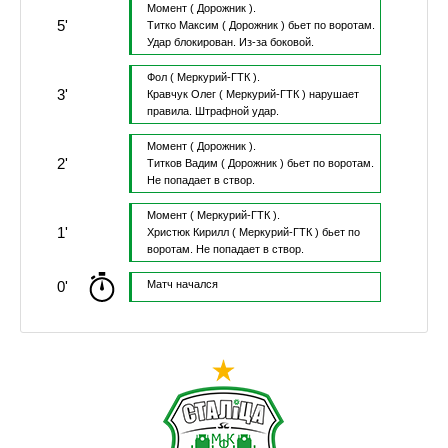
Момент
( Дорожник ).
5'
Титко Максим
( Дорожник )
бьет по воротам.
Удар блокирован.
Из-за боковой.
Фол
( Меркурий-ГТК ).
3'
Кравчук Олег
( Меркурий-ГТК )
нарушает
правила.
Штрафной удар.
Момент
( Дорожник ).
2'
Титков Вадим
( Дорожник )
бьет по воротам.
Не попадает в створ.
Момент
( Меркурий-ГТК ).
1'
Христюк Кирилл
( Меркурий-ГТК )
бьет по
воротам.
Не попадает в створ.
0'
Матч начался