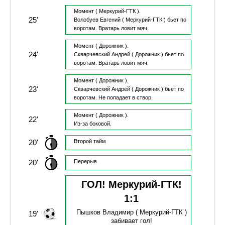
Момент
( Меркурий-ГТК ).
25'
Волобуев Евгений
( Меркурий-ГТК )
бьет по
воротам.
Вратарь ловит мяч.
Момент
( Дорожник ).
24'
Скварчевский Андрей
( Дорожник )
бьет по
воротам.
Вратарь ловит мяч.
Момент
( Дорожник ).
23'
Скварчевский Андрей
( Дорожник )
бьет по
воротам.
Не попадает в створ.
Момент
( Дорожник ).
22'
Из-за боковой.
20'
Второй тайм
20'
Перерыв
ГОЛ! Меркурий-ГТК!
1
:
1
Пышков Владимир
( Меркурий-ГТК )
19'
забивает гол!