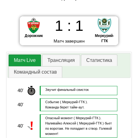
1
:
1
Дорожник
Меркурий-
Матч завершен
ГТК
Матч Live
Трансляция
Статистика
Командный состав
40'
Звучит финальный свисток
Событие
( Меркурий-ГТК ).
40'
Команда берет тайм-аут.
Опасный момент
( Меркурий-ГТК ).
Наливайко Алексей
( Меркурий-ГТК )
бьет
40'
по воротам.
Не попадает в створ.
Голевой
момент!