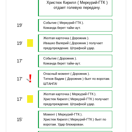
Христюк Кирилл
( Меркурий-ГТК )
отдает голевую передачу.
Событие
( Меркурий-ГТК ).
19'
Команда берет тайм-аут.
Желтая карточка
( Дорожник ).
19'
Ивашко Валерий
( Дорожник )
получает
предупреждение.
Штрафной удар.
Событие
( Дорожник ).
17'
Команда берет тайм-аут.
Опасный момент
( Дорожник ).
17'
Титков Вадим
( Дорожник )
бьет по воротам.
ШТАНГА!
Желтая карточка
( Меркурий-ГТК ).
17'
Христюк Кирилл
( Меркурий-ГТК )
получает
предупреждение.
Штрафной удар.
Момент
( Меркурий-ГТК ).
15'
Христюк Кирилл
( Меркурий-ГТК )
бьет по
воротам.
Удар блокирован.