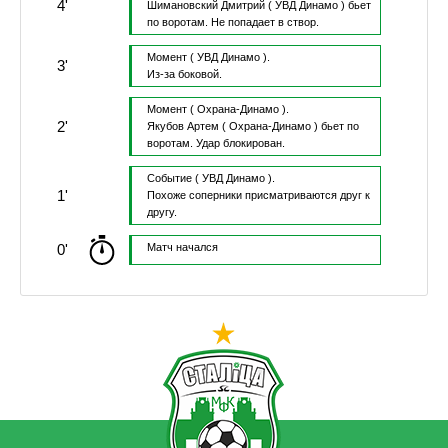
4'
Шимановский Дмитрий
( УВД Динамо )
бьет
по воротам.
Не попадает в створ.
Момент
( УВД Динамо ).
3'
Из-за боковой.
Момент
( Охрана-Динамо ).
2'
Якубов Артем
( Охрана-Динамо )
бьет по
воротам.
Удар блокирован.
Событие
( УВД Динамо ).
1'
Похоже соперники присматриваются друг к
другу.
0'
Матч начался