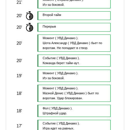
21'
Из-за боковой.
20'
Второй тайм
20'
Перерыв
Момент
( УВД Динамо ).
20'
Шота Александр
( УВД Динамо )
бьет по
воротам.
Не попадает в створ.
Событие
( УВД Динамо ).
20'
Команда берет тайм-аут.
Момент
( УВД Динамо ).
19'
Из-за боковой.
Момент
( УВД Динамо ).
18'
Мазной Денис
( УВД Динамо )
бьет по
воротам.
Удар блокирован.
Фол
( УВД Динамо ).
18'
Штрафной удар.
Событие
( УВД Динамо ).
17'
Игра идет на равных.