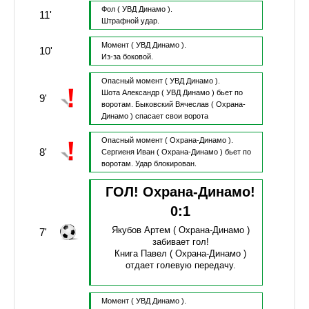
Фол
( УВД Динамо ).
11'
Штрафной удар.
Момент
( УВД Динамо ).
10'
Из-за боковой.
Опасный момент
( УВД Динамо ).
Шота Александр
( УВД Динамо )
бьет по
9'
воротам.
Быковский Вячеслав
( Охрана-
Динамо )
спасает свои ворота
Опасный момент
( Охрана-Динамо ).
8'
Сергиеня Иван
( Охрана-Динамо )
бьет по
воротам.
Удар блокирован.
ГОЛ! Охрана-Динамо!
0
:
1
Якубов Артем
( Охрана-Динамо )
7'
забивает гол!
Книга Павел
( Охрана-Динамо )
отдает голевую передачу.
Момент
( УВД Динамо ).