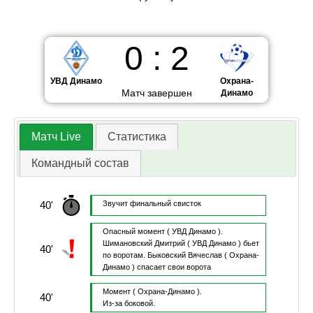
0
:
2
УВД Динамо
Охрана-
Матч завершен
Динамо
Матч Live
Статистика
Командный состав
40'
Звучит финальный свисток
Опасный момент
( УВД Динамо ).
Шимановский Дмитрий
( УВД Динамо )
бьет
40'
по воротам.
Быковский Вячеслав
( Охрана-
Динамо )
спасает свои ворота
Момент
( Охрана-Динамо ).
40'
Из-за боковой.