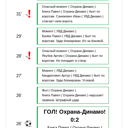
Опасный момент
( Охрана-Динамо ).
Книга Павел
( Охрана-Динамо )
бьет по
31'
воротам.
Санюкевич Иван
( УВД Динамо )
спасает свои ворота
Момент
( УВД Динамо ).
29'
Балюк Павел
( УВД Динамо )
бьет по
воротам.
Удар блокирован.
Из-за боковой.
Опасный момент
( Охрана-Динамо ).
28'
Якубов Артем
( Охрана-Динамо )
бьет по
воротам.
Не попадает в створ.
Момент
( УВД Динамо ).
27'
Кандратович Артур
( УВД Динамо )
бьет по
воротам.
Удар блокирован.
Угловой.
Фол
( Охрана-Динамо ).
26'
Книга Павел
( Охрана-Динамо )
нарушает
правила.
Штрафной удар.
ГОЛ! Охрана-Динамо!
0
:
2
26'
Книга Павел
( Охрана-Динамо )