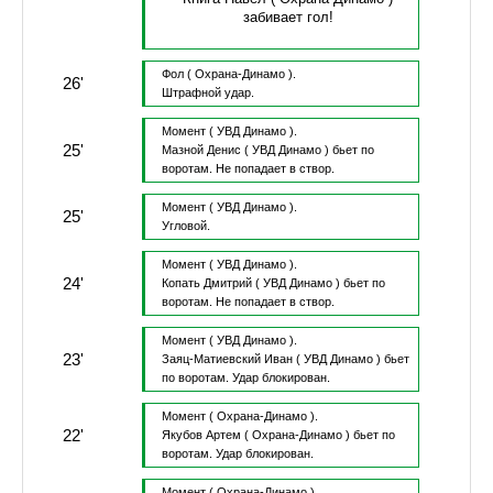
забивает гол!
Фол
( Охрана-Динамо ).
26'
Штрафной удар.
Момент
( УВД Динамо ).
25'
Мазной Денис
( УВД Динамо )
бьет по
воротам.
Не попадает в створ.
Момент
( УВД Динамо ).
25'
Угловой.
Момент
( УВД Динамо ).
24'
Копать Дмитрий
( УВД Динамо )
бьет по
воротам.
Не попадает в створ.
Момент
( УВД Динамо ).
23'
Заяц-Матиевский Иван
( УВД Динамо )
бьет
по воротам.
Удар блокирован.
Момент
( Охрана-Динамо ).
22'
Якубов Артем
( Охрана-Динамо )
бьет по
воротам.
Удар блокирован.
Момент
( Охрана-Динамо ).