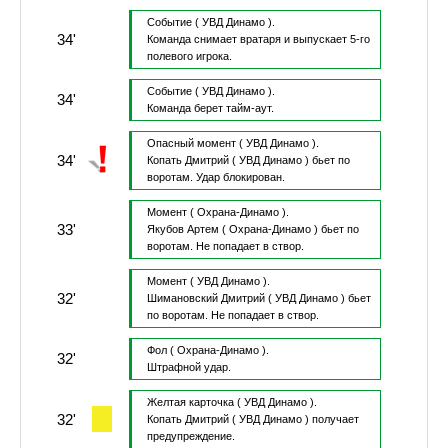
Событие
( УВД Динамо ).
34'
Команда снимает вратаря и выпускает 5-го
полевого игрока.
Событие
( УВД Динамо ).
34'
Команда берет тайм-аут.
Опасный момент
( УВД Динамо ).
34'
Копать Дмитрий
( УВД Динамо )
бьет по
воротам.
Удар блокирован.
Момент
( Охрана-Динамо ).
33'
Якубов Артем
( Охрана-Динамо )
бьет по
воротам.
Не попадает в створ.
Момент
( УВД Динамо ).
32'
Шимановский Дмитрий
( УВД Динамо )
бьет
по воротам.
Не попадает в створ.
Фол
( Охрана-Динамо ).
32'
Штрафной удар.
Желтая карточка
( УВД Динамо ).
32'
Копать Дмитрий
( УВД Динамо )
получает
предупреждение.