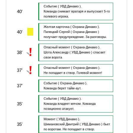
Событие
( УВД Динамо ).
40'
Команда снимает вратаря и выпускает 5-го
полевого игрока.
Желтая карточка
( Охрана-Динамо ).
40'
Пилецкий Сергей
( Охрана-Динамо )
получает предупреждение.
За разговоры.
Опасный момент
( Охрана-Динамо ).
38'
Шота Александр
( УВД Динамо )
спасает
свои ворота
Опасный момент
( Охрана-Динамо ).
37'
Не попадает в створ.
Голевой момент!
Событие
( Охрана-Динамо ).
37'
Команда берет тайм-аут.
Событие
( УВД Динамо ).
35'
Команда владеет мячом.
Команда
позиционно атакует.
Момент
( УВД Динамо ).
35'
Шимановский Дмитрий
( УВД Динамо )
бьет
по воротам.
Не попадает в створ.