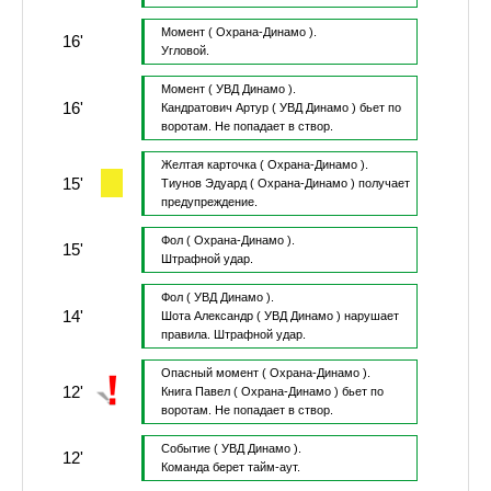
Момент
( Охрана-Динамо ).
16'
Угловой.
Момент
( УВД Динамо ).
16'
Кандратович Артур
( УВД Динамо )
бьет по
воротам.
Не попадает в створ.
Желтая карточка
( Охрана-Динамо ).
15'
Тиунов Эдуард
( Охрана-Динамо )
получает
предупреждение.
Фол
( Охрана-Динамо ).
15'
Штрафной удар.
Фол
( УВД Динамо ).
14'
Шота Александр
( УВД Динамо )
нарушает
правила.
Штрафной удар.
Опасный момент
( Охрана-Динамо ).
12'
Книга Павел
( Охрана-Динамо )
бьет по
воротам.
Не попадает в створ.
Событие
( УВД Динамо ).
12'
Команда берет тайм-аут.