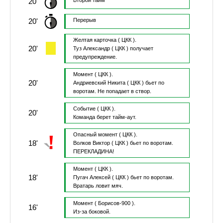
20'
Второй тайм
20'
Перерыв
Желтая карточка
( ЦКК ).
20'
Туз Александр
( ЦКК )
получает
предупреждение.
Момент
( ЦКК ).
20'
Андриевский Никита
( ЦКК )
бьет по
воротам.
Не попадает в створ.
Событие
( ЦКК ).
20'
Команда берет тайм-аут.
Опасный момент
( ЦКК ).
18'
Волков Виктор
( ЦКК )
бьет по воротам.
ПЕРЕКЛАДИНА!
Момент
( ЦКК ).
18'
Пугач Алексей
( ЦКК )
бьет по воротам.
Вратарь ловит мяч.
Момент
( Борисов-900 ).
16'
Из-за боковой.