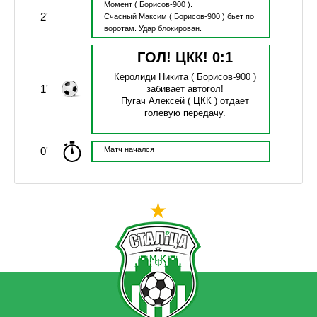
Момент
( Борисов-900 ).
2'
Счасный Максим
( Борисов-900 )
бьет по
воротам.
Удар блокирован.
ГОЛ! ЦКК!
0
:
1
Керолиди Никита
( Борисов-900 )
1'
забивает автогол!
Пугач Алексей
( ЦКК )
отдает
голевую передачу.
0'
Матч начался