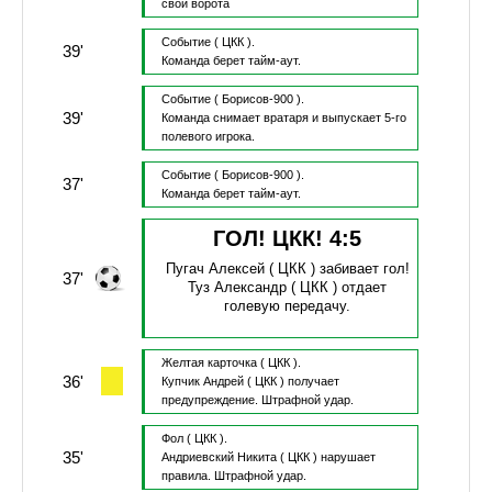
свои ворота
Событие
( ЦКК ).
39'
Команда берет тайм-аут.
Событие
( Борисов-900 ).
39'
Команда снимает вратаря и выпускает 5-го
полевого игрока.
Событие
( Борисов-900 ).
37'
Команда берет тайм-аут.
ГОЛ! ЦКК!
4
:
5
Пугач Алексей
( ЦКК )
забивает гол!
37'
Туз Александр
( ЦКК )
отдает
голевую передачу.
Желтая карточка
( ЦКК ).
36'
Купчик Андрей
( ЦКК )
получает
предупреждение.
Штрафной удар.
Фол
( ЦКК ).
35'
Андриевский Никита
( ЦКК )
нарушает
правила.
Штрафной удар.