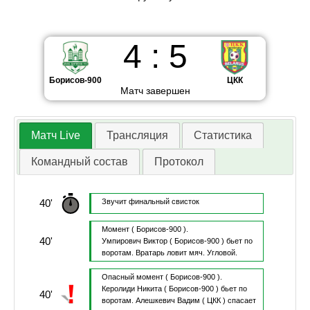
4
:
5
Борисов-900
ЦКК
Матч завершен
Матч Live
Трансляция
Статистика
Командный состав
Протокол
40'
Звучит финальный свисток
Момент
( Борисов-900 ).
40'
Умпирович Виктор
( Борисов-900 )
бьет по
воротам.
Вратарь ловит мяч.
Угловой.
Опасный момент
( Борисов-900 ).
Керолиди Никита
( Борисов-900 )
бьет по
40'
воротам.
Алешкевич Вадим
( ЦКК )
спасает