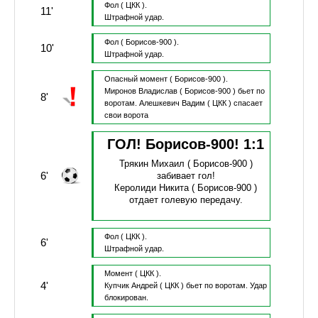
Фол
( ЦКК ).
11'
Штрафной удар.
Фол
( Борисов-900 ).
10'
Штрафной удар.
Опасный момент
( Борисов-900 ).
Миронов Владислав
( Борисов-900 )
бьет по
8'
воротам.
Алешкевич Вадим
( ЦКК )
спасает
свои ворота
ГОЛ! Борисов-900!
1
:
1
Трякин Михаил
( Борисов-900 )
6'
забивает гол!
Керолиди Никита
( Борисов-900 )
отдает голевую передачу.
Фол
( ЦКК ).
6'
Штрафной удар.
Момент
( ЦКК ).
4'
Купчик Андрей
( ЦКК )
бьет по воротам.
Удар
блокирован.