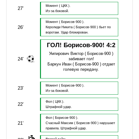
Момент
( ЦКК ).
27'
Из-за боковой.
Момент
( Борисов-900 ).
26'
Керолиди Никита
( Борисов-900 )
бьет по
воротам.
Удар блокирован.
ГОЛ! Борисов-900!
4
:
2
Умпирович Виктор
( Борисов-900 )
24'
забивает гол!
Баркун Иван
( Борисов-900 )
отдает
голевую передачу.
Момент
( Борисов-900 ).
23'
Из-за боковой.
Фол
( ЦКК ).
22'
Штрафной удар.
Фол
( Борисов-900 ).
21'
Счасный Максим
( Борисов-900 )
нарушает
правила.
Штрафной удар.