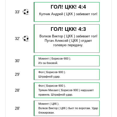
ГОЛ! ЦКК!
4
:
4
33'
Купчик Андрей
( ЦКК )
забивает гол!
ГОЛ! ЦКК!
4
:
3
Волков Виктор
( ЦКК )
забивает гол!
32'
Пугач Алексей
( ЦКК )
отдает
голевую передачу.
Момент
( Борисов-900 ).
30'
Из-за боковой.
Фол
( Борисов-900 ).
29'
Штрафной удар.
Фол
( Борисов-900 ).
28'
Трякин Михаил
( Борисов-900 )
нарушает
правила.
Штрафной удар.
Момент
( ЦКК ).
28'
Волков Виктор
( ЦКК )
бьет по воротам.
Удар
блокирован.