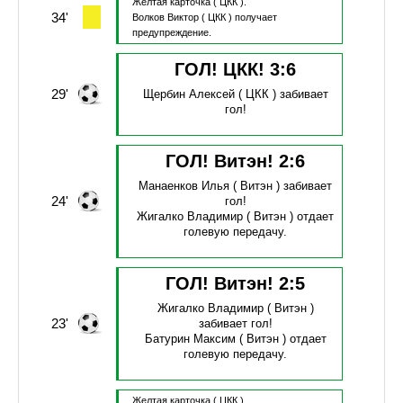
Желтая карточка
( ЦКК ).
34'
Волков Виктор
( ЦКК )
получает
предупреждение.
ГОЛ! ЦКК!
3
:
6
29'
Щербин Алексей
( ЦКК )
забивает
гол!
ГОЛ! Витэн!
2
:
6
Манаенков Илья
( Витэн )
забивает
24'
гол!
Жигалко Владимир
( Витэн )
отдает
голевую передачу.
ГОЛ! Витэн!
2
:
5
Жигалко Владимир
( Витэн )
23'
забивает гол!
Батурин Максим
( Витэн )
отдает
голевую передачу.
Желтая карточка
( ЦКК ).