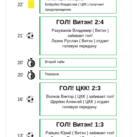
22'
Бобруйко Владислав
( ЦКК )
получает
предупреждение.
ГОЛ! Витэн!
2
:
4
Разуванов Владимир
( Витэн )
21'
забивает гол!
Лазюк Руслан
( Витэн )
отдает
голевую передачу.
20'
Второй тайм
20'
Перерыв
ГОЛ! ЦКК!
2
:
3
Волков Виктор
( ЦКК )
забивает гол!
16'
Щербин Алексей
( ЦКК )
отдает
голевую передачу.
ГОЛ! Витэн!
1
:
3
Рабыко Юрий
( Витэн )
забивает гол!
13'