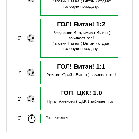
Раговик Павел
( Витэн )
отдает
голевую передачу.
ГОЛ! Витэн!
1
:
2
Разуванов Владимир
( Витэн )
9'
забивает гол!
Раговик Павел
( Витэн )
отдает
голевую передачу.
ГОЛ! Витэн!
1
:
1
7'
Рабыко Юрий
( Витэн )
забивает гол!
ГОЛ! ЦКК!
1
:
0
1'
Пугач Алексей
( ЦКК )
забивает гол!
0'
Матч начался