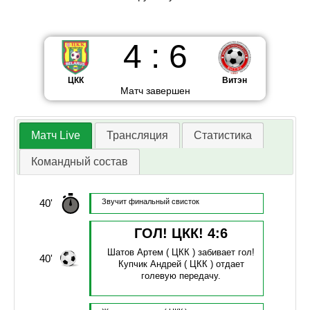
4
:
6
ЦКК
Витэн
Матч завершен
Матч Live
Трансляция
Статистика
Командный состав
40'
Звучит финальный свисток
ГОЛ! ЦКК!
4
:
6
Шатов Артем
( ЦКК )
забивает гол!
40'
Купчик Андрей
( ЦКК )
отдает
голевую передачу.