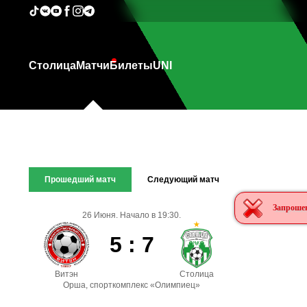
Столица
Матчи
Билеты
UNI
Прошедший матч
Следующий матч
Запрошен
26 Июня. Начало в 19:30.
5 : 7
Витэн
Столица
Орша, спорткомплекс «Олимпиец»