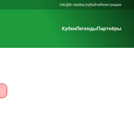
info@fc-stalitsa.by
Войти
Регистрация
Кубки
Легенды
Партнёры