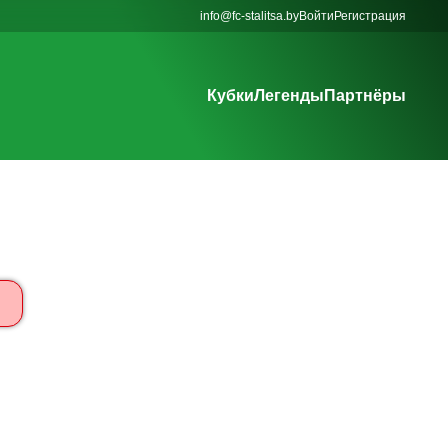
info@fc-stalitsa.by
Войти
Регистрация
Кубки
Легенды
Партнёры