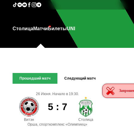
Столица
Матчи
Билеты
UNI
Прошедший матч
Следующий матч
Запрошен
26 Июня. Начало в 19:30.
5 : 7
Витэн
Столица
Орша, спорткомплекс «Олимпиец»