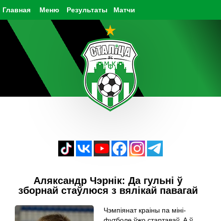
Главная
Меню
Результаты
Матчи
Аляксандр Чэрнік: Да гульні ў
зборнай стаўлюся з вялікай павагай
Чэмпіянат краіны па міні-
футболе ўжо стартаваў. А ў