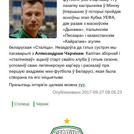
пачатку кастрычніка ў Мінску
ўпершыню ў гісторыі пройдзе
асноўны этап Кубка УЕФА,
дзе разам з маскоўскім
«Дынама», італьянскім
«Пескара» і казахстанскім
«Кайратам» згуляе
беларуская «Сталіца». Незадоўга да гэтых сустрэч мы
пагаварылі з
Аляксандрам Чэрнікам
. Капітан зборнай і
«сталічнікаў» ацаніў старт свайго клуба ў гэтым сезоне,
успомніў сваю легіянерскую кар'еру і расказаў пра
першую акадэмію міні-футбола ў Беларусі, якая была
створана па яго ініцыятыве.
Прачытаць інтэрв’ю цалкам можна
тут
.
Опубликовано 2017-09-27 08:05:23
Столица
Черник