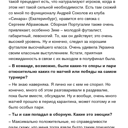
такой прецедент есть, что натурализуют игроков, когда в
этом нет такой сильной необходимости. Есть там схожий
со мной по функционалу Андрей Соколов из клуба
«Синара» (Екатеринбург), нравится его связка с
Сергеем Абрамовым. Сборная Португалии также очень
привлекает, особенно Зике – молодой футзалист,
габаритный, левоногий. То, как он действует, это очень
высокий уровень. Ну и конечно, следил за хорошим
футзалом высочайшего класса. Очень удивила Украина
своим классным выступлением. Кстати, приятная
неожиданность в связи с их выходом в полуфинал была.
– В команде, возможно, были какие-то споры и пари
относительно каких-то матчей или победы на самом
турнире?
–
Не знаю наверняка. Я лично ни с кем не спорил. Но
конечно, много об этом разговаривали в раздевалке,
пока были вместе, обсуждали. Ну и вообще, очень много
матчей прошло в период карантина, может поэтому и не
было особых пари.
– Ты и сам попадал в сборную. Какие это эмоции?
–
Максимально положительные, но справедливости
ради скажу, что меня тогда взяли будто таким прицепом,