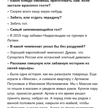
– Какое блюдо сможешь приготовить сам
,
если
застали врасплох гости?
–
Скорее всего кашу какую-нибудь
– Забить или отдать передачу?
–
Забить гол.
– Самый запоминающийся гол?
–
В 2019 году забивал Нидерландам на турнире в
Латвии.
– В какой чемпионат уехал бы без раздумий?
–
Хороший европейский чемпионат. Думаю, что
Суперлига России или испанский элитный дивизион.
– Расскажи смешную или забавную историю из
своей карьеры.
–
Была одна история, как мы разыграли товарища. Еще
играли в «Минске», и снимали квартиру с Артемом
Петуховым и Максимом Матюкевичем. Мы с Максом как-
то пошли в магазин и увидели живых раков. Купили пару
штук, принесли домой. Артем в это время решил
принять ванну, набрал ее. А перед этим мы рядом с
ванной положили рака, накрыли его майкой, чтобы
выбирался, и стали ждать. Какое-то время подождали,