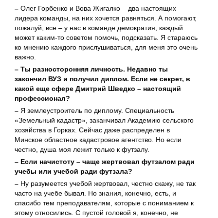
–
Олег Горбенко и Вова Жигалко – два настоящих
лидера команды, на них хочется равняться. А помогают,
пожалуй, все – у нас в команде демократия, каждый
может каким-то советом помочь, подсказать. Я стараюсь
ко мнению каждого прислушиваться, для меня это очень
важно.
– Ты разносторонняя личность. Недавно ты
закончил ВУЗ и получил диплом. Если не секрет, в
какой еще сфере Дмитрий Шведко – настоящий
профессионал?
–
Я землеустроитель по диплому. Специальность
«Земельный кадастр», заканчивал Академию сельского
хозяйства в Горках. Сейчас даже распределен в
Минское областное кадастровое агентство. Но если
честно, душа моя лежит только к футзалу.
– Если начистоту – чаще жертвовал футзалом ради
учебы или учебой ради футзала?
–
Ну разумеется учебой жертвовал, честно скажу, не так
часто на учебе бывал. Но знания, конечно, есть, и
спасибо тем преподавателям, которые с пониманием к
этому относились. С пустой головой я, конечно, не