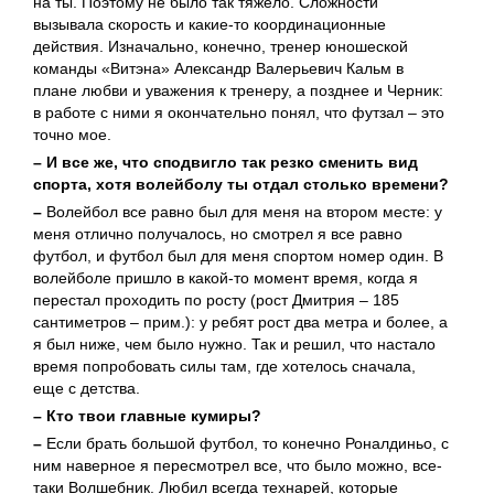
на ты. Поэтому не было так тяжело. Сложности
вызывала скорость и какие-то координационные
действия. Изначально, конечно, тренер юношеской
команды «Витэна» Александр Валерьевич Кальм в
плане любви и уважения к тренеру, а позднее и Черник:
в работе с ними я окончательно понял, что футзал – это
точно мое.
– И все же, что сподвигло так резко сменить вид
спорта, хотя волейболу ты отдал столько времени?
–
Волейбол все равно был для меня на втором месте: у
меня отлично получалось, но смотрел я все равно
футбол, и футбол был для меня спортом номер один. В
волейболе пришло в какой-то момент время, когда я
перестал проходить по росту (рост Дмитрия – 185
сантиметров – прим.): у ребят рост два метра и более, а
я был ниже, чем было нужно. Так и решил, что настало
время попробовать силы там, где хотелось сначала,
еще с детства.
– Кто твои главные кумиры?
–
Если брать большой футбол, то конечно Роналдиньо, с
ним наверное я пересмотрел все, что было можно, все-
таки Волшебник. Любил всегда технарей, которые