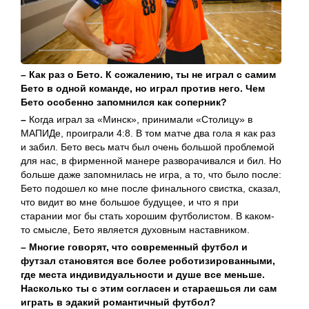
– Как раз о Бето. К сожалению, ты не играл с самим
Бето в одной команде, но играл против него.
Чем
Бето особенно запомнился как соперник?
–
Когда играл за «Минск», принимали «Столицу» в
МАПИДе, проиграли 4:8. В том матче два гола я как раз
и забил. Бето весь матч был очень большой проблемой
для нас, в фирменной манере разворачивался и бил. Но
больше даже запомнилась не игра, а то, что было после:
Бето подошел ко мне после финального свистка, сказал,
что видит во мне большое будущее, и что я при
старании мог бы стать хорошим футболистом. В каком-
то смысле, Бето является духовным наставником.
– Многие говорят, что современный футбол и
футзал становятся все более роботизированными,
где места индивидуальности и душе все меньше.
Насколько ты с этим согласен и стараешься ли сам
играть в эдакий романтичный футбол?