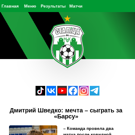
Главная
Меню
Результаты
Матчи
Дмитрий Шведко: мечта – сыграть за
«Барсу»
– Команда провела два
матча после ковидной