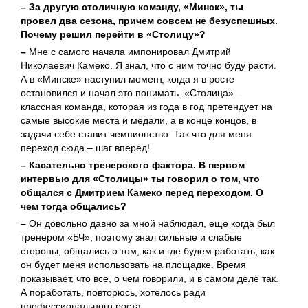
– За другую столичную команду, «Минск», ты
провел два сезона, причем совсем не безуспешных.
Почему решил перейти в «Столицу»?
–
Мне с самого начала импонировал Дмитрий
Николаевич Камеко. Я знал, что с ним точно буду расти.
А в «Минске» наступил момент, когда я в росте
остановился и начал это понимать. «Столица» –
классная команда, которая из года в год претендует на
самые высокие места и медали, а в конце концов, в
задачи себе ставит чемпионство. Так что для меня
переход сюда – шаг вперед!
– Касательно тренерского фактора. В первом
интервью для «Столицы» ты говорил о том, что
общался с Дмитрием Камеко перед переходом. О
чем тогда общались?
–
Он довольно давно за мной наблюдал, еще когда был
тренером «БЧ», поэтому знал сильные и слабые
стороны, общались о том, как и где будем работать, как
он будет меня использовать на площадке. Время
показывает, что все, о чем говорили, и в самом деле так.
А поработать, повторюсь, хотелось ради
профессионального роста.