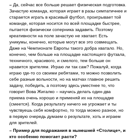
–
Да, сейчас все больше решает физическая подготовка.
Зачастую команда, которая играет в разы симпатичнее и
старается играть в красивый футбол, проигрывает той
команде, которая носится по всей площадке быстрее,
пытается физически соперника задавить. Поэтому
креативности на поле зачастую не хватает. Есть
уникумы, конечно, которые могут все это совмещать.
Даже на Чемпионате Европы такого добра хватало. Но,
конечно, чем больше на площадке настоящего футзала,
техничного, красивого, и смелого, тем больше он
нравится зрителям. Играю ли так сам? Пожалуй, когда
играю где-то со своими ребятами, то можно позволить
себе разные вольности, но на матчах главное решить
задачу, победить, а поэтому здесь уместнее то, что
говорит Вова Жигалко – научись делать один-два
приема очень хорошо и применяй их на площадке
(смеется). Когда результату ничего не угрожает и ты
чувствуешь себя комфортно, то тогда можно разное, но
в первую очередь думаем о результате, хоть и играем
для зрителей.
– Пример для подражания в нынешней «Столице», и
кто особенно помогает
расти?