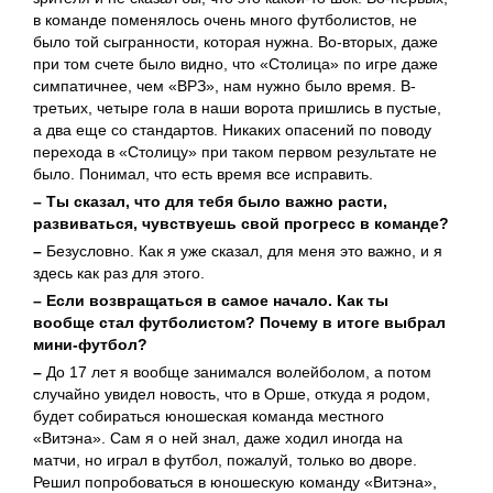
в команде поменялось очень много футболистов, не
было той сыгранности, которая нужна. Во-вторых, даже
при том счете было видно, что «Столица» по игре даже
симпатичнее, чем «ВРЗ», нам нужно было время. В-
третьих, четыре гола в наши ворота пришлись в пустые,
а два еще со стандартов. Никаких опасений по поводу
перехода в «Столицу» при таком первом результате не
было. Понимал, что есть время все исправить.
– Ты сказал, что для тебя было важно расти,
развиваться, чувствуешь свой прогресс в команде?
–
Безусловно. Как я уже сказал, для меня это важно, и я
здесь как раз для этого.
– Если возвращаться в самое начало. Как ты
вообще стал футболистом? Почему в итоге выбрал
мини-футбол?
–
До 17 лет я вообще занимался волейболом, а потом
случайно увидел новость, что в Орше, откуда я родом,
будет собираться юношеская команда местного
«Витэна». Сам я о ней знал, даже ходил иногда на
матчи, но играл в футбол, пожалуй, только во дворе.
Решил попробоваться в юношескую команду «Витэна»,