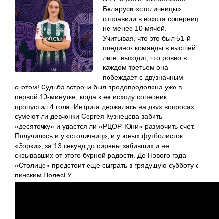
Беларуси «столичницы»
отправили в ворота соперниц
не менее 10 мячей.
Учитывая, что это был 51-й
поединок команды в высшей
лиге, выходит, что ровно в
каждом третьем она
побеждает с двузначным
счетом! Судьба встречи был предопределена уже в
первой 10-минутке, когда к ее исходу соперник
пропустил 4 гола. Интрига держалась на двух вопросах:
сумеют ли девчонки Сергея Кузнецова забить
«десяточку» и удастся ли «РЦОР-Юни» размочить счет.
Получилось и у «столичниц», и у юных футболисток
«Зорки», за 13 секунд до сирены забивших и не
скрывавших от этого бурной радости. До Нового года
«Столице» предстоит еще сыграть в грядущую субботу с
пинским ПолесГУ.