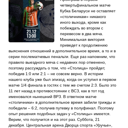
четвертьфинальном матче
Кубка Беларуси не оставляет
«столичникам» никакого
иного выхода, кроме как
побеждать во втором с
перевесом в два мяча.
Минимальная виктория
приведет к продолжению
выяснения отношений в дополнительное время, а то и в
серии послематчевых пенальти. Еще раз напомним, что
правило выездного мяча с недавних пор отменено,
поэтому рассуждать о том, что «Столица» пройдет,
победив 1:0 или 2:1 – не совсем верно. В истории
нашего клуба уже был эпизод, когда он уступил в первом
матче 1/4 финала в гостях с тем же счетом 2:3. Было это
11 лет назад в противостоянии с ВСЗ, как в тот год
именовался нынешний ВРЗ. В ответном матче
«столичники» в дополнительное время забили трижды и
победили – 6:2, получив путевку в полуфинал. Поэтому
опыт решения подобных задач у «Столицы» имеется.
Верим, что получится и на этот раз. Суббота, 21
декабря. Центральная арена Дворца спорта «Уручье»,