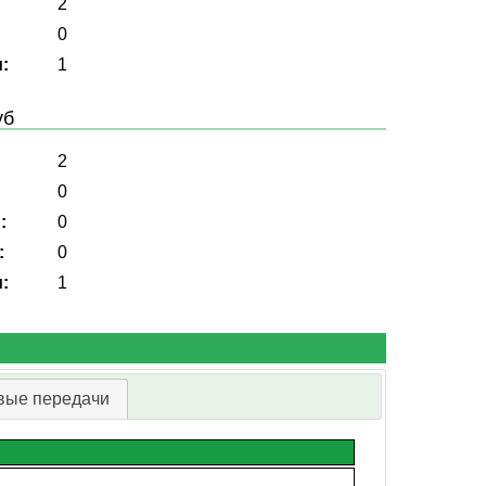
2
0
:
1
уб
2
0
:
0
:
0
:
1
вые передачи