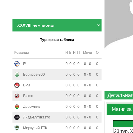
Турнирная таблица
Команда
И
В
Н
П
Мячи
О
БЧ
0
0
0
0
0 - 0
0
Борисов-900
0
0
0
0
0 - 0
0
ВРЗ
0
0
0
0
0 - 0
0
Детальная
Витэн
0
0
0
0
0 - 0
0
Дорожник
0
0
0
0
0 - 0
0
Матчи за
Лида-Бутикавто
0
0
0
0
0 - 0
0
Меркурий-ГТК
0
0
0
0
0 - 0
0
23 тур, 