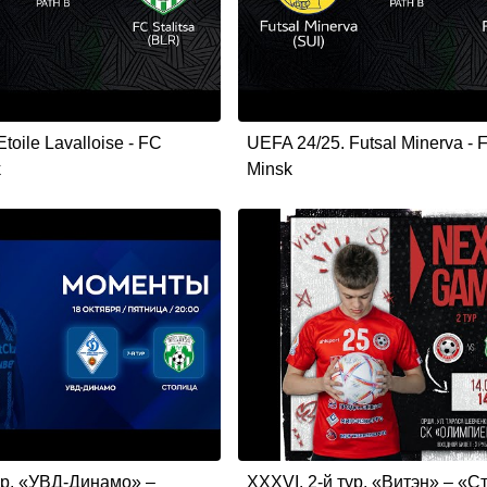
toile Lavalloise - FC
UEFA 24/25. Futsal Minerva - F
k
Minsk
ур. «УВД-Динамо» –
XXXVI. 2-й тур. «Витэн» – «