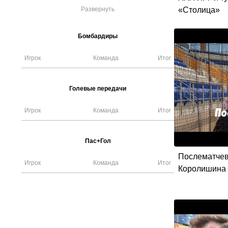
«Столица»
Развернуть
Бомбардиры
Игрок
Команда
Итог
Голевые передачи
Игрок
Команда
Итог
Пас+Гол
Послематче
Игрок
Команда
Итог
Королишина 