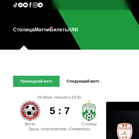
Столица
Матчи
Билеты
UNI
Прошедший матч
Следующий матч
26 Июня. Начало в 19:30.
5 : 7
Витэн
Столица
Орша, спорткомплекс «Олимпиец»