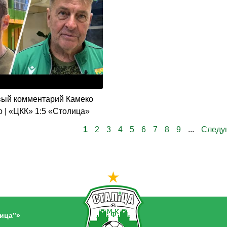
ый комментарий Камеко
 | «ЦКК» 1:5 «Столица»
1
2
3
4
5
6
7
8
9
...
След
ица”»