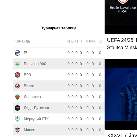
Турнирная таблица
UEFA 24/25. E
Команда
И
В
Н
П
Мячи
О
Stalitsa Mins
БЧ
0
0
0
0
0 - 0
0
Борисов-900
0
0
0
0
0 - 0
0
ВРЗ
0
0
0
0
0 - 0
0
Витэн
0
0
0
0
0 - 0
0
Дорожник
0
0
0
0
0 - 0
0
Лида-Бутикавто
0
0
0
0
0 - 0
0
Меркурий-ГТК
0
0
0
0
0 - 0
0
Минск
0
0
0
0
0 - 0
0
XXXVI. 7-й т