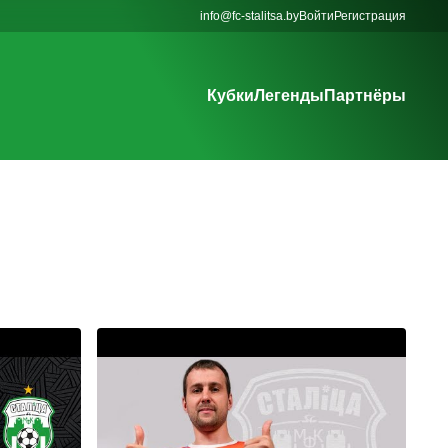
info@fc-stalitsa.by
Войти
Регистрация
Кубки
Легенды
Партнёры