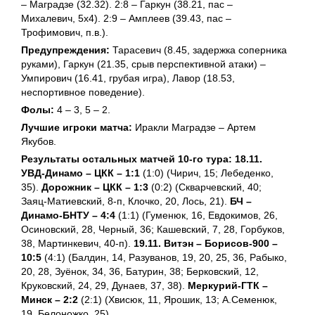
– Маградзе (32.32). 2:8 – Гаркун (38.21, пас –
Михалевич, 5х4). 2:9 – Амплеев (39.43, пас –
Трофимович, п.в.).
Предупреждения:
Тарасевич (8.45, задержка соперника
руками), Гаркун (21.35, срыв перспективной атаки) –
Умпирович (16.41, грубая игра), Лавор (18.53,
неспортивное поведение).
Фолы:
4 – 3, 5 – 2.
Лучшие игроки матча:
Иракли Маградзе – Артем
Якубов.
Результаты остальных матчей 10-го тура:
18.11.
УВД-Динамо – ЦКК – 1:1
(1:0) (Чирич, 15; Лебеденко,
35).
Дорожник – ЦКК – 1:3
(0:2) (Скварчевский, 40;
Заяц-Матиевский, 8-п, Клочко, 20, Лось, 21).
БЧ –
Динамо-БНТУ – 4:4
(1:1) (Гуменюк, 16, Евдокимов, 26,
Осиновский, 28, Черный, 36; Кашевский, 7, 28, Горбуков,
38, Мартинкевич, 40-п).
19.11. Витэн – Борисов-900 –
10:5
(4:1) (Балдин, 14, Разуванов, 19, 20, 25, 36, Рабыко,
20, 28, Зуёнок, 34, 36, Батурин, 38; Берковский, 12,
Круковский, 24, 29, Дунаев, 37, 38).
Меркурий-ГТК –
Минск – 2:2
(2:1) (Хвисюк, 11, Ярошик, 13; А.Семенюк,
19, Белоножко, 25).