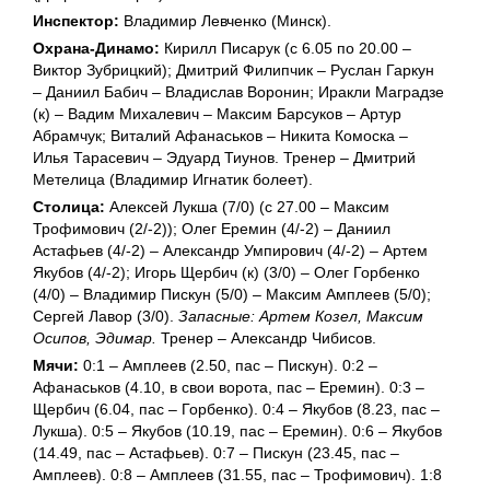
Инспектор:
Владимир Левченко (Минск).
Охрана-Динамо:
Кирилл Писарук (с 6.05 по 20.00 –
Виктор Зубрицкий); Дмитрий Филипчик – Руслан Гаркун
– Даниил Бабич – Владислав Воронин; Иракли Маградзе
(к) – Вадим Михалевич – Максим Барсуков – Артур
Абрамчук; Виталий Афанаськов – Никита Комоска –
Илья Тарасевич – Эдуард Тиунов. Тренер – Дмитрий
Метелица (Владимир Игнатик болеет).
Столица:
Алексей Лукша (7/0) (с 27.00 – Максим
Трофимович (2/-2)); Олег Еремин (4/-2) – Даниил
Астафьев (4/-2) – Александр Умпирович (4/-2) – Артем
Якубов (4/-2); Игорь Щербич (к) (3/0) – Олег Горбенко
(4/0) – Владимир Пискун (5/0) – Максим Амплеев (5/0);
Сергей Лавор (3/0).
Запасные: Артем Козел, Максим
Осипов, Эдимар.
Тренер – Александр Чибисов.
Мячи:
0:1 – Амплеев (2.50, пас – Пискун). 0:2 –
Афанаськов (4.10, в свои ворота, пас – Еремин). 0:3 –
Щербич (6.04, пас – Горбенко). 0:4 – Якубов (8.23, пас –
Лукша). 0:5 – Якубов (10.19, пас – Еремин). 0:6 – Якубов
(14.49, пас – Астафьев). 0:7 – Пискун (23.45, пас –
Амплеев). 0:8 – Амплеев (31.55, пас – Трофимович). 1:8