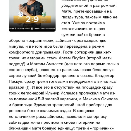
убедительной и разгромной.
Матч, претендовавший на
гвоздь тура, таковым явно не
стал. Уже за полтайма
«столичники» пять раз
сумели найти бреши в
обороне «охранников», забивая через каждые две
минуты, и в итоге игра была переведена в режим
комфортного доигрывания. Гости сотворили два хет-
трика: их авторами стали Артем Якубов (второй матч
подряд!) и Максим Амплеев (для него это первые голы в
составе клуба), наконец-то размочил свою безголевую
серию лучший бомбардир прошлого сезона Владимир
Пискун, сразу тремя голевыми передачами отличились
вратари (!). И всё это в отсутствии на площадке сразу
троих легионеров! Ильнур Исламов пропускал матч из-
за полученной 5-й желтой карточки, а Максима Осипова
и бразильца Эдимара тренерский штаб приберег для
решения более значимых задач. В концовке
«столичники» расслабились, позволили сопернику
забить два мяча престижа и снова потеряли на
ближайший матч боевую единицу: третий «горчичник»