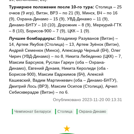
Турнирное положение после 10-го тура:
Столица – 25
очков (9 игр), Витэн, ВРЗ – по 21 (9), Минск, БЧ – по 16
(9), Охрана-Динамо – 15 (9), УВД-Динамо – 11 (9),
Динамо-БНТУ – 10 (10), Дорожник – 8 (9), Меркурий-ГТК
– 8 (10), Борисов-900 – 7 (9), ЦКК – 1 (9).
Лучшие бомбардиры:
Владимир Разуванов (Витэн) –
14, Артем Якубов (Столица) – 13, Артем Зуёнок (Витэн),
Андрей Семенюк (Минск), Александр Черный (БЧ), Олег
Чирич (УВД-Динамо) – по 8, Никита Лебеденко (ЦКК) – 7,
Максим Барсуков, Руслан Гаркун (оба – Охрана-
Динамо), Евгений Дунаев, Никита Керолиди (оба -
Борисов-900), Максим Евдокимов (БЧ), Алексей
Кашевский, Вадим Мартинкевич (оба – Динамо-БНТУ),
Дмитрий Лось (ВРЗ), Максим Осипов (Столица), Арчил
Себискверадзе (Витэн) – по 6.
Опубликовано 2023-11-20 00:13:31
Чемпионат Беларуси
Столица
Охрана-Динамо