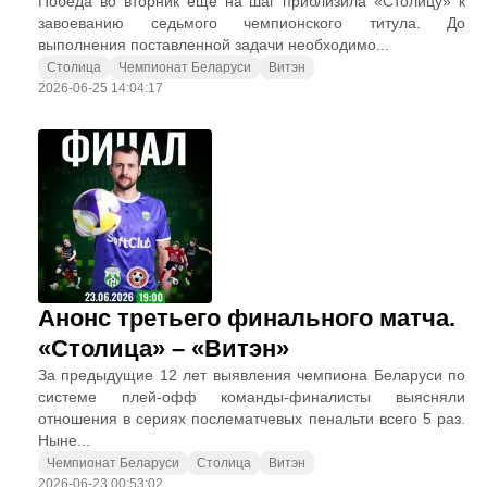
Победа во вторник еще на шаг приблизила «Столицу» к
завоеванию седьмого чемпионского титула. До
выполнения поставленной задачи необходимо...
Столица
Чемпионат Беларуси
Витэн
2026-06-25 14:04:17
Анонс третьего финального матча.
«Столица» – «Витэн»
За предыдущие 12 лет выявления чемпиона Беларуси по
системе плей-офф команды-финалисты выясняли
отношения в сериях послематчевых пенальти всего 5 раз.
Ныне...
Чемпионат Беларуси
Столица
Витэн
2026-06-23 00:53:02