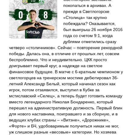
покопаться в архивах. А
прежде в Светлогорске
«Столица» так крупно
побеждала? Оказывается,
был выигрыш 26 ноября 2016
года со счетом 9:1, когда
дублями отметились сразу
четверо «столичников». Сейчас – повторение рекордной
победы. Далась она, в отличие от прошлых лет, совсем
беспроблемно. Что и неудивительно. ЦКК просто
доигрывает первый круг, а надежде на светлое
финансовое будущее. В матче с 6-кратным чемпионом у
светлогорцев на тренерском мостике дебютировал 36-
летний Александр Белый, который начинал сезон как
игрок, потом отзаявился, выступил в Кубке за
мстиславский «Селец», а теперь будет готовить команду
вместо легендарного Николая Бондаренко, который
перешел на административную должность. Первый блин
для нового наставника, поигравшего и за сборную, и в
ведущих клубах страны – «Витэне», «Дорожнике»,
«Форте» и БЧ, удобоваримым получиться никак не мог,
уж слишком разные «весовые» категории. Но хозяева