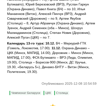
Бутикавто), Юрий Березовский (ВРЗ), Руслан Гаркун
(Охрана-Динамо), Павел Книга (БЧ) – по 10, Илья
Манаенков (Витэн), Алексей Пинчук (ВРЗ), Андрей
Скварчевский (Дорожник) – по 9, Артем Якубов
(Столица) – 8, Артур Абрамчук (Охрана-Динамо), Артем
Зуенок, Андрей Семенюк (оба – Минск), Шохрух
Махмадаминов (Столица), Степан Новик (Дорожник),
Алексей Пугач (ЦКК) – по 7.
Календарь 13-го тура: 10.12.
БЧ – Меркурий-ГТК
(Гомель, Локомотив, 17.00).
11.12.
Охрана-Динамо –
ЦКК (Минск, МАПИД, 14.00), Дорожник – Минск (Минск,
МАПИД, 17.00), ФСК-Бутикавто – ВРЗ (Лида, Олимпия,
19.00), Столица – Борисов-900 (Минск, ДС Уручье,
19.30, «Беларусь 5»), Динамо-БНТУ – Витэн (Минск,
Политехник, 19.30).
Опубликовано 2025-12-08 10:54:59
Чемпионат Беларуси
ЦКК
Столица