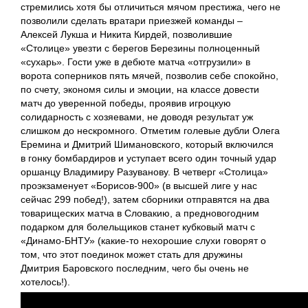
стремились хотя бы отличиться мячом престижа, чего не
позволили сделать вратари приезжей команды –
Алексей Лукша и Никита Кирдей, позволившие
«Столице» увезти с берегов Березины полноценный
«сухарь». Гости уже в дебюте матча «отгрузили» в
ворота соперников пять мячей, позволив себе спокойно,
по счету, экономя силы и эмоции, на классе довести
матч до уверенной победы, проявив игроцкую
солидарность с хозяевами, не доводя результат уж
слишком до нескромного. Отметим голевые дубли Олега
Еремина и Дмитрий Шимановского, который включился
в гонку бомбардиров и уступает всего один точный удар
оршанцу Владимиру Разуванову. В четверг «Столица»
проэкзаменует «Борисов-900» (в высшей лиге у нас
сейчас 299 побед!), затем сборники отправятся на два
товарищеских матча в Словакию, а предновогодним
подарком для болельщиков станет кубковый матч с
«Динамо-БНТУ» (какие-то нехорошие слухи говорят о
том, что этот поединок может стать для дружины
Дмитрия Баровского последним, чего бы очень не
хотелось!).