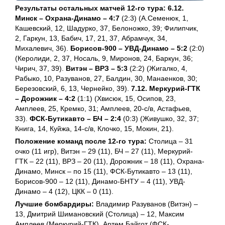
Результаты остальных матчей 12-го тура: 6.12.
Минск – Охрана-Динамо – 4:7
(2:3) (А.Семенюк, 1,
Кашевский, 12, Шадурко, 37, Белоножко, 39; Филипчик,
2, Гаркун, 13, Бабич, 17, 21, 37, Абрамчук, 34,
Михалевич, 36).
Борисов-900 – УВД-Динамо – 5:2
(2:0)
(Керолиди, 2, 37, Носаль, 9, Миронов, 24, Баркун, 36;
Чирич, 37, 39).
Витэн – ВРЗ – 5:3
(2:2) (Жигалко, 4,
Рабыко, 10, Разуванов, 27, Балдин, 30, Манаенков, 30;
Березовский, 6, 13, Чернейко, 39).
7.12. Меркурий-ГТК
– Дорожник – 4:2
(1:1) (Хвисюк, 15, Осипов, 23,
Амплеев, 25, Кремко, 31; Амплеев, 20-с/в, Астафьев,
33).
ФСК-Бутикавто – БЧ – 2:4
(0:3) (Живушко, 32, 37;
Книга, 14, Куйжа, 14-с/в, Клочко, 15, Мокин, 21).
Положение команд после 12-го тура:
Столица – 31
очко (11 игр), Витэн – 29 (11), БЧ – 27 (11), Меркурий-
ГТК – 22 (11), ВРЗ – 20 (11), Дорожник – 18 (11), Охрана-
Динамо, Минск – по 15 (11), ФСК-Бутикавто – 13 (11),
Борисов-900 – 12 (11), Динамо-БНТУ – 4 (11), УВД-
Динамо – 4 (12), ЦКК – 0 (11).
Лучшие бомбардиры:
Владимир Разуванов (Витэн) –
13, Дмитрий Шимановский (Столица) – 12, Максим
Амплеев (Меркурий-ГТК), Артем Байгот (ФСК-