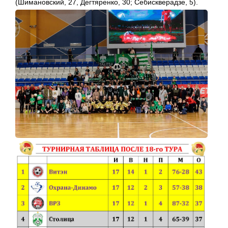
(Шимановский, 27, Дегтяренко, 30; Себискверадзе, 5).