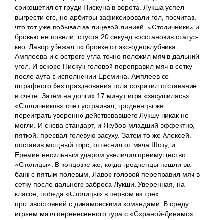
срикошетил от груди Пискуна в ворота. Лукша успел
выгрести его, но арбитры зафиксировали гол, посчитав,
что тот уже побывал за лицевой линией. «Столичники» и
бровью не повели, спустя 20 секунд восстановив статус-
кво. Лавор убежал по бровке от экс-одноклубника
Амплеева и с острого угла точно положил мяч в дальний
угол. И вскоре Пискун головой переправил мяч в сетку
после аута в исполнении Еремина. Амплеев со
штрафного без празднования гола сократил отставание
в счете. Затем на долгих 17 минут игра «засушилась».
«Столичников» счет устраивал, гродненцы же
переиграть уверенно действовавшего Лукшу никак не
могли. И снова стандарт, и Якубов-младший эффектно,
пяткой, прервал голевую засуху. Затем то же Алексей,
поставив мощный торс, оттеснил от мяча Шоту, и
Еремин несильным ударом увеличил преимущество
«Столицы». В концовке же, когда гродненцы пошли ва-
банк с пятым полевым, Лавор головой переправил мяч в
сетку после дальнего заброса Лукши. Уверенная, на
классе, победа «Столицы» в первом из трех
противостояний с динамовскими командами. В среду
играем матч перенесенного тура с «Охраной-Динамо».