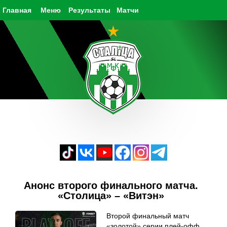
Главная
Меню
Результаты
Матчи
Анонс второго финального матча.
«Столица» – «Витэн»
Второй финальный матч
«золотой» серии плей-офф