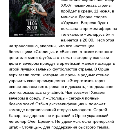
XXXVI чемпионата страны
пройдет в среду, 11 июня, в
минском Дворце спорта
«Уручье». Встреча будет
показана в прямом эфире на
телеканале «Беларусь 5» и
начнется в 20.00. Несмотря
на трансляцию, уверены, что все настоящие
болельщики «Столицы» и «Витэна», а также истинные
ценители мини-футбола отложат в сторону все свои
дела и вечером приедут в армейский манеж насладить
игрой лучших зальных футболистов страны. В Орше
верх взяли гости, которые не прочь в родных стенах
упрочить свое преимущество. «Энергетики» горят
явным желаем взять реванш и доказать, что домашняя
осечка оказалась случайной. Чья возьмет! Узнаем
вечером в среду. У «Столицы» сегодня полный
боекомплект! Отбыл дисквалификацию и поможет
команде переживающий вторую молодость Сергей
Лавор, выздоровел не игравший в Орше украинский
легионер Олег Еремин. Не удивимся, если тренерский
штаб «Столицы», для поддержания быстрого темпа,