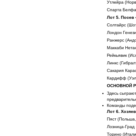
Утлейра (Норв
Спарта Белфа
Лот 5. Посев
Солтайрс (Шо
Лондон Генези
Ранжерс (Анд
Маккаби Нетан
Рейкьявик (Ис
Линкс (Гибрал
Сакария Карас
Кардифф (Уэл
ОСНОВНОЙ РА
Здесь сыграют
предварительн
Команды подел
Лот 6. Хозяев
Пяст (Польша,
Лозница-Град 
Торино (Итали