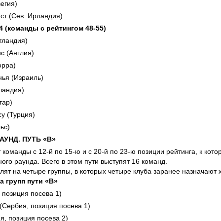
егия)
ст (Сев. Ирландия)
 4 (команды с рейтингом 48-55)
тландия)
с (Англия)
орра)
ья (Израиль)
ландия)
тар)
у (Турция)
ьс)
УНД. ПУТЬ «B»
 команды с 12-й по 15-ю и с 20-й по 23-ю позиции рейтинга, к ко
ого раунда. Всего в этом пути выступят 16 команд.
ят на четыре группы, в которых четыре клуба заранее назначают 
а групп пути «В»
 позиция посева 1)
(Сербия, позиция посева 1)
я, позиция посева 2)