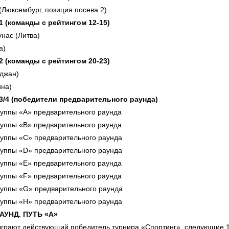
Люксембург, позиция посева 2)
 1 (команды с рейтингом 12-15)
нас (Литва)
та)
 2 (команды с рейтингом 20-23)
йджан)
ина)
 3/4 (победители предварительного раунда)
руппы «А» предварительного раунда
руппы «В» предварительного раунда
руппы «С» предварительного раунда
руппы «D» предварительного раунда
руппы «E» предварительного раунда
руппы «F» предварительного раунда
руппы «G» предварительного раунда
руппы «H» предварительного раунда
УНД. ПУТЬ «А»
ыграют действующий победитель турнира «Спортинг», следующие 11