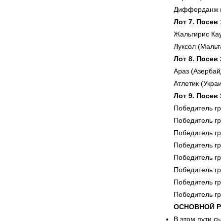
Дифферданж (
Лот 7. Посев
Жальгирис Кау
Луксол (Маль
Лот 8. Посев
Араз (Азерба
Атлетик (Укра
Лот 9. Посев
Победитель г
Победитель г
Победитель г
Победитель г
Победитель г
Победитель г
Победитель г
Победитель г
ОСНОВНОЙ РА
В этом пути с