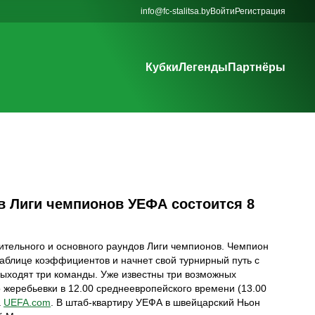
info@fc-stalitsa.by
Войти
Регистрация
Кубки
Легенды
Партнёры
в Лиги чемпионов УЕФА состоится 8
ительного и основного раундов Лиги чемпионов. Чемпион
таблице коэффициентов и начнет свой турнирный путь с
 выходят три команды. Уже известны три возможных
 жеребьевки в 12.00 среднеевропейского времени (13.00
а
UEFA.com
. В штаб-квартиру УЕФА в швейцарский Ньон