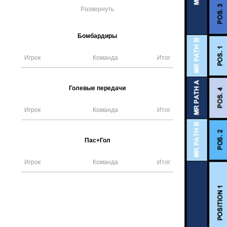
Развернуть
Бомбардиры
Игрок
Команда
Итог
Голевые передачи
Игрок
Команда
Итог
Пас+Гол
Игрок
Команда
Итог