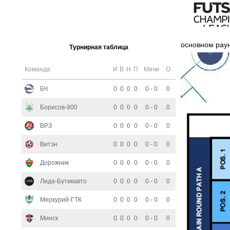
основном рау
Турнирная таблица
Команда
И
В
Н
П
Мячи
О
БЧ
0
0
0
0
0 - 0
0
Борисов-900
0
0
0
0
0 - 0
0
ВРЗ
0
0
0
0
0 - 0
0
Витэн
0
0
0
0
0 - 0
0
Дорожник
0
0
0
0
0 - 0
0
Лида-Бутикавто
0
0
0
0
0 - 0
0
Меркурий-ГТК
0
0
0
0
0 - 0
0
Минск
0
0
0
0
0 - 0
0