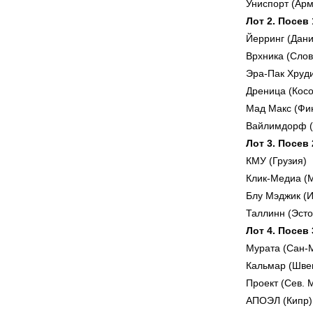
Униспорт (Арм
Лот 2. Посев
Йерринг (Дани
Врхника (Сло
Эра-Пак Хруд
Дреница (Косо
Мад Макс (Фи
Вайлимдорф (
Лот 3. Посев
КМУ (Грузия)
Клик-Медиа (
Блу Мэджик (
Таллинн (Эсто
Лот 4. Посев
Мурата (Сан-
Кальмар (Шве
Проект (Сев. 
АПОЭЛ (Кипр)