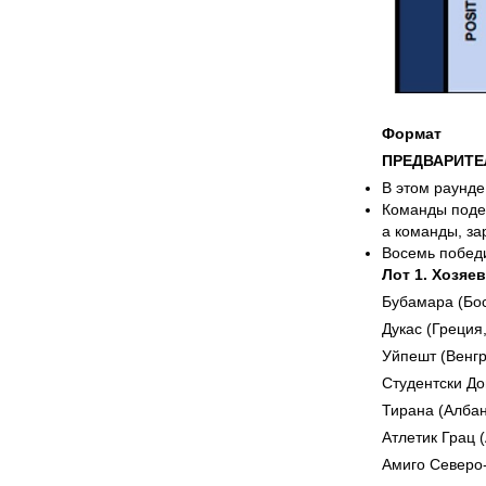
Формат
ПРЕДВАРИТЕ
В этом раунде
Команды подел
а команды, за
Восемь победи
Лот 1. Хозяе
Бубамара (Бос
Дукас (Греция
Уйпешт (Венгр
Студентски До
Тирана (Албан
Атлетик Грац 
Амиго Северо-