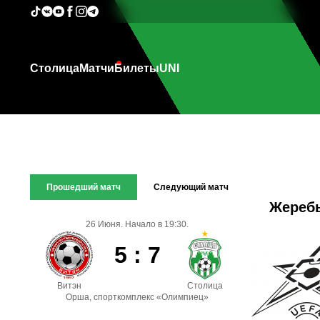
Столица
Матчи
Билеты
UNI
Прошедший матч
Следующий матч
Жеребь
26 Июня. Начало в 19:30.
5 : 7
Витэн
Столица
Орша, спорткомплекс «Олимпиец»