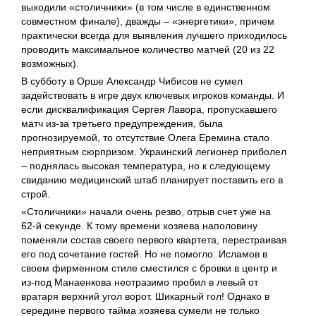
выходили «столичники» (в том числе в единственном
совместном финале), дважды – «энергетики», причем
практически всегда для выявления лучшего приходилось
проводить максимальное количество матчей (20 из 22
возможных).
В субботу в Орше Александр Чибисов не сумел
задействовать в игре двух ключевых игроков команды. И
если дисквалификация Сергея Лавора, пропускавшего
матч из-за третьего предупреждения, была
прогнозируемой, то отсутствие Олега Еремина стало
неприятным сюрпризом. Украинский легионер приболел
– поднялась высокая температура, но к следующему
свиданию медицинский штаб планирует поставить его в
строй.
«Столичники» начали очень резво, отрыв счет уже на
62-й секунде. К тому времени хозяева наполовину
поменяли состав своего первого квартета, перестраивая
его под сочетание гостей. Но не помогло. Исламов в
своем фирменном стиле сместился с бровки в центр и
из-под Манаенкова неотразимо пробил в левый от
вратаря верхний угол ворот. Шикарный гол! Однако в
середине первого тайма хозяева сумели не только