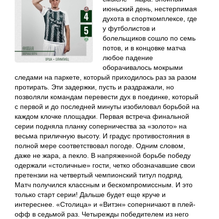
июньский день, нестерпимая
духота в спорткомплексе, где
у футболистов и
болельщиков сошло по семь
потов, и в концовке матча
любое падение
оборачивалось мокрыми
следами на паркете, который приходилось раз за разом
протирать. Эти задержки, пусть и раздражали, но
позволяли командам перевести дух в поединке, который
с первой и до последней минуты изобиловал борьбой на
каждом клочке площадки. Первая встреча финальной
серии подняла планку соперничества за «золото» на
весьма приличную высоту. И градус противостояния в
полной мере соответствовал погоде. Одним словом,
даже не жара, а пекло. В напряженной борьбе победу
одержали «столичные» гости, четко обозначавшие свои
претензии на четвертый чемпионский титул подряд.
Матч получился классным и бескомпромиссным. И это
только старт серии! Дальше будет еще круче и
интереснее. «Столица» и «Витэн» соперничают в плей-
офф в седьмой раз. Четырежды победителем из него