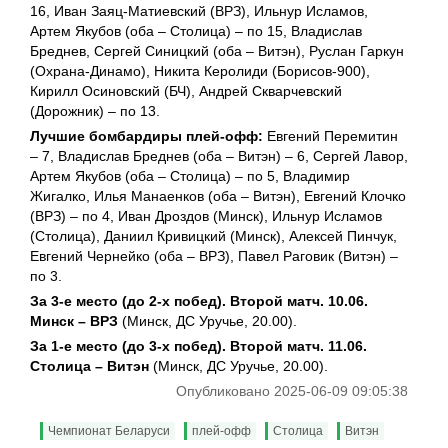
16, Иван Заяц-Матиевский (ВРЗ), Ильнур Исламов,
Артем Якубов (оба – Столица) – по 15, Владислав
Бреднев, Сергей Синицкий (оба – Витэн), Руслан Гаркун
(Охрана-Динамо), Никита Керолиди (Борисов-900),
Кирилл Осиновский (БЧ), Андрей Скварчевский
(Дорожник) – по 13.
Лучшие бомбардиры плей-офф:
Евгений Перемитин
– 7, Владислав Бреднев (оба – Витэн) – 6, Сергей Лавор,
Артем Якубов (оба – Столица) – по 5, Владимир
Жигалко, Илья Манаенков (оба – Витэн), Евгений Клочко
(ВРЗ) – по 4, Иван Дроздов (Минск), Ильнур Исламов
(Столица), Даниил Кривицкий (Минск), Алексей Пинчук,
Евгений Чернейко (оба – ВРЗ), Павел Раговик (Витэн) –
по 3.
За 3-е место (до 2-х побед). Второй матч. 10.06.
Минск – ВРЗ
(Минск, ДС Уручье, 20.00).
За 1-е место (до 3-х побед). Второй матч. 11.06.
Столица – Витэн
(Минск, ДС Уручье, 20.00).
Опубликовано 2025-06-09 09:05:38
Чемпионат Беларуси
плей-офф
Столица
Витэн