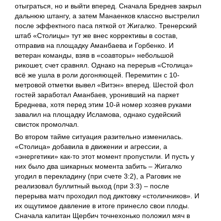
отыграться, но и выйти вперед. Сначала Бреднев закрыл
дальнюю штангу, а затем Манаенков классно выстрелил
после эффектного паса пяткой от Жигалко. Тренерский
штаб «Столицы» тут же внес коррективы в состав,
отправив на площадку Аманбаева и Горбенко. И
ветеран команды, взяв в «соавторы» небольшой
рикошет, счет сравнял. Однако на перерыв «Столица»
всё же ушла в роли догоняющей. Перемитин с 10-
метровой отметки вывел «Витэн» вперед. Шестой фол
гостей заработал Аманбаев, уронивший на паркет
Бреднева, хотя перед этим 10-й номер хозяев руками
завалил на площадку Исламова, однако судейский
свисток промолчал.
Во втором тайме ситуация разительно изменилась.
«Столица» добавила в движении и агрессии, а
«энергетики» как-то этот момент пропустили. И пусть у
них было два шикарных момента забить – Жигалко
угодил в перекладину (при счете 3:2), а Раговик не
реализовал буллитный выход (при 3:3) – после
перерыва матч проходил под диктовку «столичников». И
их ощутимое давление в итоге принесло свои плоды.
Сначала капитан Щербич точнехонько положил мяч в