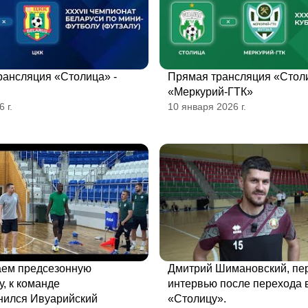
рансляция «Столица» -
Прямая трансляция «Столи
«Меркурий-ГТК»
 г.
10 января 2026 г.
ем предсезонную
Дмитрий Шимановский, пе
у, к команде
интервью после перехода 
нился Ивуарийский
«Столицу».