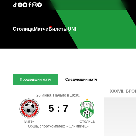
Столица
Матчи
Билеты
UNI
Прошедший матч
Следующий матч
XXXVII, БР
26 Июня. Начало в 19:30.
5 : 7
Витэн
Столица
Орша, спорткомплекс «Олимпиец»