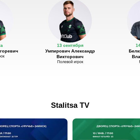
та
13 сентября
1
Игоревич
Умпирович Александр
Белк
рок
Викторович
Вл
Полевой игрок
Stalitsa TV