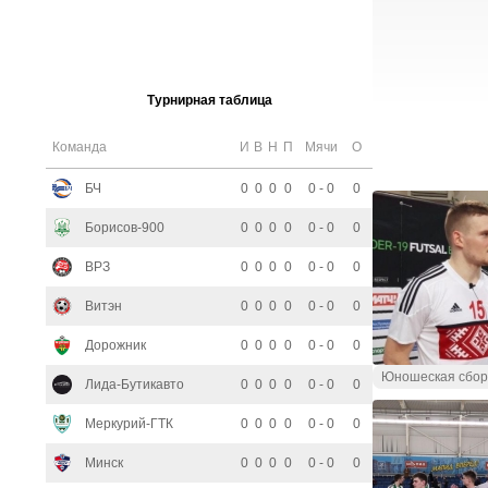
Турнирная таблица
Команда
И
В
Н
П
Мячи
О
БЧ
0
0
0
0
0 - 0
0
Борисов-900
0
0
0
0
0 - 0
0
ВРЗ
0
0
0
0
0 - 0
0
Витэн
0
0
0
0
0 - 0
0
Дорожник
0
0
0
0
0 - 0
0
Юношеская сбор
Лида-Бутикавто
0
0
0
0
0 - 0
0
Меркурий-ГТК
0
0
0
0
0 - 0
0
Минск
0
0
0
0
0 - 0
0