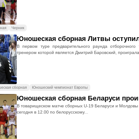
ная
Черник
Юношеская сборная Литвы оступи
В первом туре предварительного раунда отборочного
тренером которой является Дмитрий Баровский, проиграла.
еская сборная
Юношеский чемпионат Европы
Юношеская сборная Беларуси прои
В товарищеском матче сборных U-19 Беларуси и Молдовы 
сегодня в 12.00 по белорусскому...