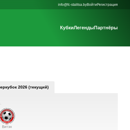
info@fc-stalitsa.by
Войти
Регистрация
Кубки
Легенды
Партнёры
еркубок 2026 (текущий)
.
Витэн