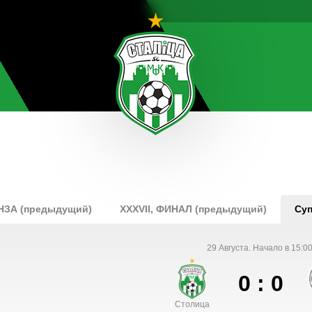
ОНЗА (предыдущий)
XXXVII, ФИНАЛ (предыдущий)
Суп
29 Августа. Начало в 15:00
0 : 0
Столица