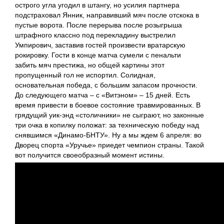
острого угла угодил в штангу, но усилия партнера
подстраховал Янник, направивший мяч после отскока в
пустые ворота. После перерыва после розыгрыша
штрафного классно под перекладину выстрелил
Умпирович, заставив гостей произвести вратарскую
рокировку. Гости в конце матча сумели с пенальти
забить мяч престижа, но общей картины этот
пропущенный гол не испортил. Солидная,
основательная победа, с большим запасом прочности.
До следующего матча – с «Витэном» – 15 дней. Есть
время привести в боевое состояние травмированных. В
грядущий уик-энд «столичники» не сыграют, но законные
три очка в копилку положат: за техническую победу над
снявшимся «Динамо-БНТУ». Ну а мы ждем 6 апреля: во
Дворец спорта «Уручье» приедет чемпион страны. Такой
вот получится своеобразный момент истины.