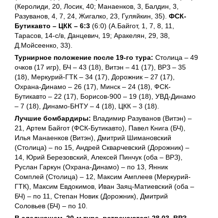
(Керолиди, 20, Лосик, 40; Манаенков, 3, Балдин, 3,
Разуванов, 4, 7, 24, Жигалко, 23, Гуляйкин, 35).
ФСК-
Бутикавто – ЦКК – 6:3
(6:0) (А.Байгот, 1, 7, 8, 11,
Тарасов, 14-с/в, Данцевич, 19; Аракелян, 29, 38,
Д.Мойсеенко, 33).
Турнирное положение после 19-го тура:
Столица – 49
очков (17 игр), БЧ – 43 (18), Витэн – 41 (17), ВРЗ – 35
(18), Меркурий-ГТК – 34 (17), Дорожник – 27 (17),
Охрана-Динамо – 26 (17), Минск – 24 (18), ФСК-
Бутикавто – 22 (17), Борисов-900 – 19 (18), УВД-Динамо
– 7 (18), Динамо-БНТУ – 4 (18), ЦКК – 3 (18).
Лучшие бомбардиры:
Владимир Разуванов (Витэн) –
21, Артем Байгот (ФСК-Бутикавто), Павел Книга (БЧ),
Илья Манаенков (Витэн), Дмитрий Шимановский
(Столица) – по 15, Андрей Скварчевский (Дорожник) –
14, Юрий Березовский, Алексей Пинчук (оба – ВРЗ),
Руслан Гаркун (Охрана-Динамо) – по 13, Янник
Сомплей (Столица) – 12, Максим Амплеев (Меркурий-
ГТК), Максим Евдокимов, Иван Заяц-Матиевский (оба –
БЧ) – по 11, Степан Новик (Дорожник), Дмитрий
Соловьев (БЧ) – по 10.
В следующем, 20-м туре, встречаются: 28.03.
ВРЗ –