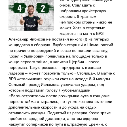
очков. Совладать с
набравшим крейсерскую
скорость 6-кратным
чемпионом страны никто не
может. Хотя в стартовые
квартеты на матч с ВРЗ
Александр Чибисов не поставил никого (!) из пятерых
кандидатов в сборную. Якубов-старший и Шимановский
по причине повреждений и вовсе не попали в заявку,
Козел и Умпирович появились на площадке только в
конце первого тайма, а капитан Щербич – после
перерыва. Такую роскошь – придержать в запасе
лидеров – может позволить только «Столица». В матче с
ВРЗ «столичники» открыли счет на исходе 8-й минуты.
Сольный проход Исламова увенчался ударом, под
который подставил голову Якубов-младший.
«Вагоностроители» после розыгрыша аута в концовке
первого тайма отыгрались, но тут же хозяева включили
дополнительные скорости и до ухода на отдых
отличились дважды. Поднятый из резерва Козел зряче
пробил со средней дистанции, а потом здорово
накрутил соперников по пути в штрафную Еремин, с