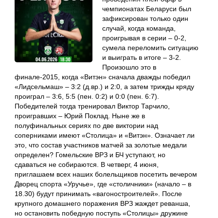
чемпионатах Беларуси был
зафиксирован только один
случай, когда команда,
проигрывая в серии – 0-2,
сумела переломить ситуацию
и выиграть в итоге – 3-2.
Произошло это в
финале-2015, когда «Витэн» сначала дважды победил
«Лидсельмаш» – 3:2 (д.вр.) и 2:0, а затем трижды кряду
проиграл – 3:6, 5:5 (пен. 0:2) и 0:0 (пен. 6:7).
Победителей тогда тренировал Виктор Тарчило,
проигравших – Юрий Поклад. Ныне же в
полуфинальных сериях по две виктории над
соперниками имеют «Столица» и «Витэн». Означает ли
это, что состав участников матчей за золотые медали
определен? Гомельские ВРЗ и БЧ уступают, но
сдаваться не собираются. В четверг, 4 июня,
приглашаем всех наших болельщиков посетить вечером
Дворец спорта «Уручье», где «столичники» (начало – в
18.30) будут принимать «вагоностроителей». После
крупного домашнего поражения ВРЗ жаждет реванша,
но остановить победную поступь «Столицы» дружине