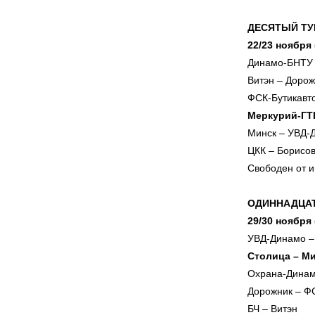
ДЕСЯТЫЙ ТУ
22/23 ноября
Динамо-БНТУ 
Витэн – Дорож
ФСК-Бутикавт
Меркурий-ГТ
Минск – УВД-
ЦКК – Борисо
Свободен от и
ОДИННАДЦА
29/30 ноября
УВД-Динамо –
Столица – М
Охрана-Динам
Дорожник – Ф
БЧ – Витэн