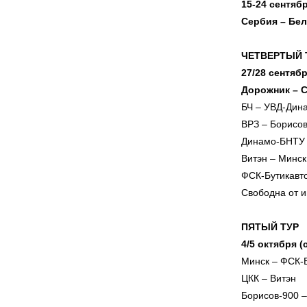
15-24 сентяб
Сербия – Бе
ЧЕТВЕРТЫЙ 
27/28 сентяб
Дорожник – 
БЧ – УВД-Дин
ВРЗ – Борисо
Динамо-БНТУ 
Витэн – Минск
ФСК-Бутикавт
Свободна от 
ПЯТЫЙ ТУР
4/5 октября 
Минск – ФСК-
ЦКК – Витэн
Борисов-900 