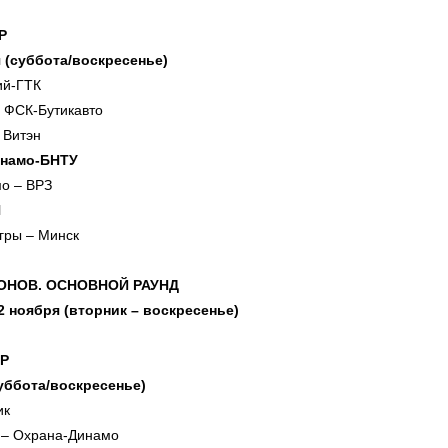
Р
я (суббота/воскресенье)
ий-ГТК
 ФСК-Бутикавто
 Витэн
инамо-БНТУ
о – ВРЗ
Ч
гры – Минск
ОНОВ. ОСНОВНОЙ РАУНД
 2 ноября (вторник – воскресенье)
Р
суббота/воскресенье)
ик
– Охрана-Динамо