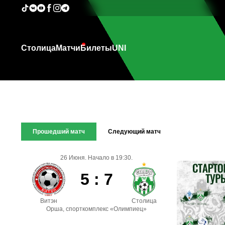
Столица
Матчи
Билеты
UNI
Прошедший матч
Следующий матч
26 Июня. Начало в 19:30.
5 : 7
Витэн
Столица
Орша, спорткомплекс «Олимпиец»