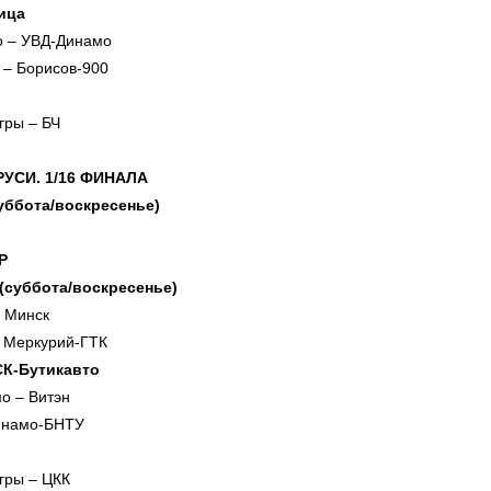
ица
о – УВД-Динамо
 – Борисов-900
гры – БЧ
УСИ. 1/16 ФИНАЛА
суббота/воскресенье)
Р
 (суббота/воскресенье)
– Минск
 Меркурий-ГТК
СК-Бутикавто
о – Витэн
инамо-БНТУ
гры – ЦКК