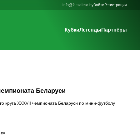
info@fc-stalitsa.by
Войти
Регистрация
Кубки
Легенды
Партнёры
 чемпионата Беларуси
о круга XXXVII чемпионата Беларуси по мини-футболу
ье»