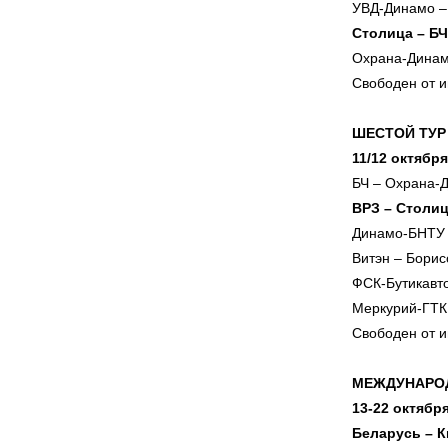
УВД-Динамо –
Столица – БЧ
Охрана-Динам
Свободен от 
ШЕСТОЙ ТУР
11/12 октябр
БЧ – Охрана-
ВРЗ – Столи
Динамо-БНТУ 
Витэн – Борис
ФСК-Бутикавт
Меркурий-ГТК
Свободен от и
МЕЖДУНАРО
13-22 октябр
Беларусь – К