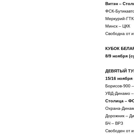
Витэн – Стол
ФСК-Бутикавт
Меркурий-ГТК
Минск – ЦКК
Свободна от и
КУБОК БЕЛАР
8/9 ноября (
ДЕВЯТЫЙ ТУ
15/16 ноября
Борисов-900 
УВД-Динамо –
Столица – Ф
Охрана-Динам
Дорожник – Д
БЧ – ВРЗ
Свободен от и