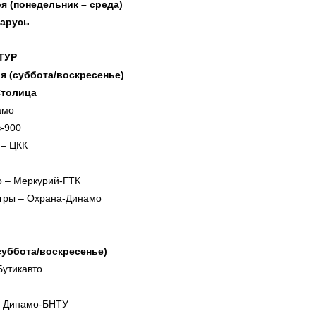
ря (понедельник – среда)
ларусь
ТУР
ря (суббота/воскресенье)
Столица
амо
в-900
– ЦКК
о – Меркурий-ГТК
игры – Охрана-Динамо
(суббота/воскресенье)
Бутикавто
– Динамо-БНТУ