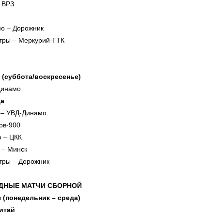
 ВРЗ
о – Дорожник
игры – Меркурий-ГТК
я (суббота/воскресенье)
Динамо
ца
– УВД-Динамо
ов-900
о – ЦКК
 – Минск
гры – Дорожник
ДНЫЕ МАТЧИ СБОРНОЙ
я (понедельник – среда)
итай