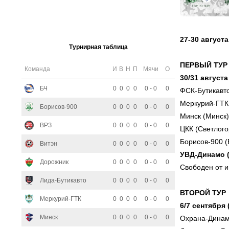
27-30 августа
Турнирная таблица
ПЕРВЫЙ ТУР
Команда
И
В
Н
П
Мячи
О
30/31 август
БЧ
0
0
0
0
0 - 0
0
ФСК-Бутикавто
Меркурий-ГТК 
Борисов-900
0
0
0
0
0 - 0
0
Минск (Минск)
ВРЗ
0
0
0
0
0 - 0
0
ЦКК (Светлого
Борисов-900 (
Витэн
0
0
0
0
0 - 0
0
УВД-Динамо (
Дорожник
0
0
0
0
0 - 0
0
Свободен от и
Лида-Бутикавто
0
0
0
0
0 - 0
0
ВТОРОЙ ТУР
Меркурий-ГТК
0
0
0
0
0 - 0
0
6/7 сентября
Минск
0
0
0
0
0 - 0
0
Охрана-Динам