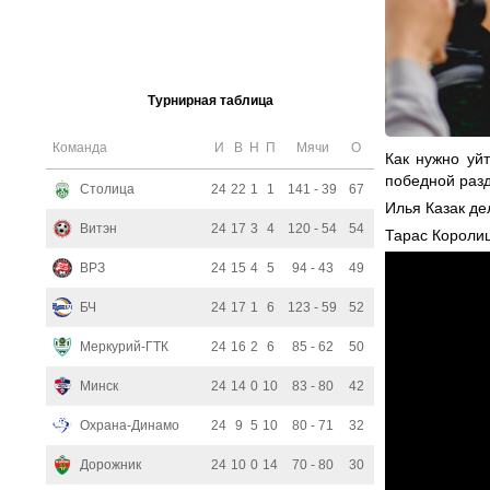
Турнирная таблица
Команда
И
В
Н
П
Мячи
О
Как нужно уй
победной раз
Столица
24
22
1
1
141 - 39
67
Илья Казак де
Витэн
24
17
3
4
120 - 54
54
Тарас Королиш
ВРЗ
24
15
4
5
94 - 43
49
БЧ
24
17
1
6
123 - 59
52
Меркурий-ГТК
24
16
2
6
85 - 62
50
Минск
24
14
0
10
83 - 80
42
Охрана-Динамо
24
9
5
10
80 - 71
32
Дорожник
24
10
0
14
70 - 80
30