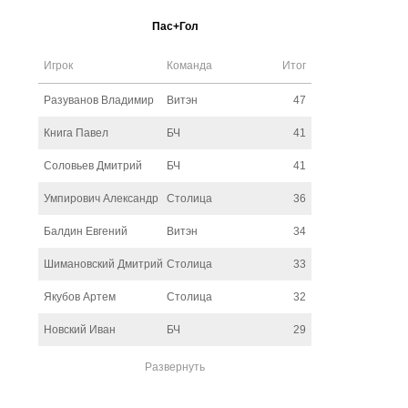
Пас+Гол
Игрок
Команда
Итог
Разуванов Владимир
Витэн
47
Книга Павел
БЧ
41
Соловьев Дмитрий
БЧ
41
Умпирович Александр
Столица
36
Балдин Евгений
Витэн
34
Шимановский Дмитрий
Столица
33
Якубов Артем
Столица
32
Новский Иван
БЧ
29
Развернуть