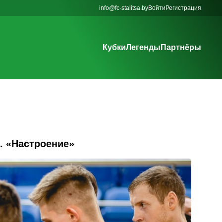
info@fc-stalitsa.by
Войти
Регистрация
Кубки
Легенды
Партнёры
. «Настроение»