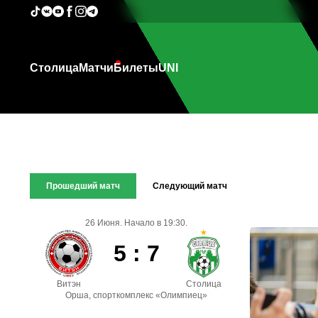
Столица
Матчи
Билеты
UNI
Прошедший матч
Следующий матч
26 Июня. Начало в 19:30.
5 : 7
Витэн
Столица
Орша, спорткомплекс «Олимпиец»