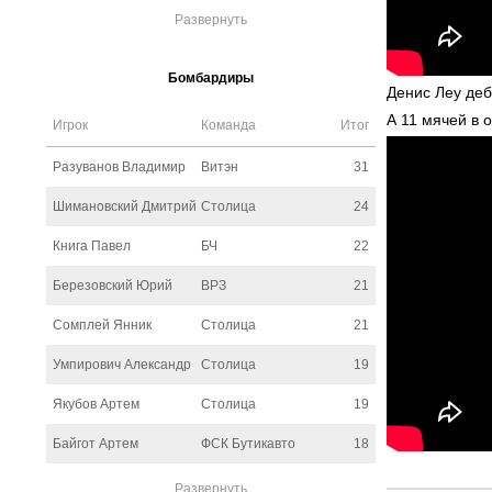
Развернуть
Бомбардиры
Денис Леу деб
А 11 мячей в 
Игрок
Команда
Итог
Разуванов Владимир
Витэн
31
Шимановский Дмитрий
Столица
24
Книга Павел
БЧ
22
Березовский Юрий
ВРЗ
21
Сомплей Янник
Столица
21
Умпирович Александр
Столица
19
Якубов Артем
Столица
19
Байгот Артем
ФСК Бутикавто
18
Развернуть