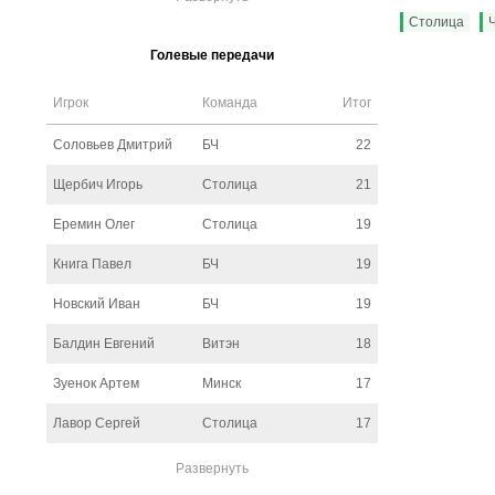
Столица
Голевые передачи
Игрок
Команда
Итог
Соловьев Дмитрий
БЧ
22
Щербич Игорь
Столица
21
Еремин Олег
Столица
19
Книга Павел
БЧ
19
Новский Иван
БЧ
19
Балдин Евгений
Витэн
18
Зуенок Артем
Минск
17
Лавор Сергей
Столица
17
Развернуть