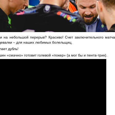
ти на небольшой перерыв? Красиво! Счет заключительного матча 
девалки – для наших любимых болельщиц.
лает дубль!
ин «смачно» готовит голевой «покер» (а мог бы и пента-трик).