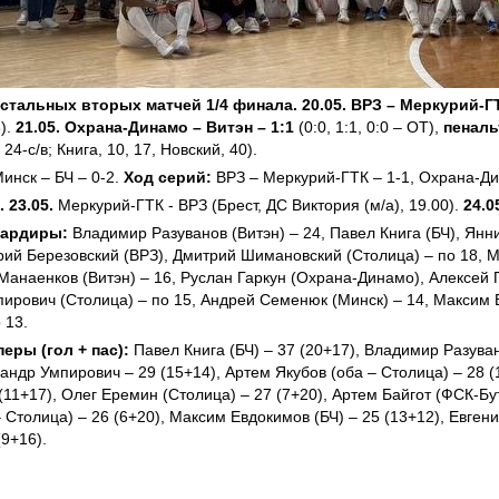
стальных вторых матчей 1/4 финала. 20.05. ВРЗ – Меркурий-ГТ
6).
21.05. Охрана-Динамо – Витэн – 1:1
(0:0, 1:1, 0:0 – ОТ),
пеналь
 24-с/в; Книга, 10, 17, Новский, 40).
инск – БЧ – 0-2.
Ход серий:
ВРЗ – Меркурий-ГТК – 1-1, Охрана-Ди
 23.05.
Меркурий-ГТК - ВРЗ (Брест, ДС Виктория (м/а), 19.00).
24.0
бардиры:
Владимир Разуванов (Витэн) – 24, Павел Книга (БЧ), Янн
рий Березовский (ВРЗ), Дмитрий Шимановский (Столица) – по 18, 
 Манаенков (Витэн) – 16, Руслан Гаркун (Охрана-Динамо), Алексей 
ирович (Столица) – по 15, Андрей Семенюк (Минск) – 14, Максим
 13.
еры (гол + пас):
Павел Книга (БЧ) – 37 (20+17), Владимир Разуван
сандр Умпирович – 29 (15+14), Артем Якубов (оба – Столица) – 28 
 (11+17), Олег Еремин (Столица) – 27 (7+20), Артем Байгот (ФСК-Б
 Столица) – 26 (6+20), Максим Евдокимов (БЧ) – 25 (13+12), Евген
(9+16).