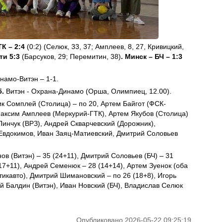
К – 2:4
(0:2) (Селюк, 33, 37; Амплеев, 8, 27, Кривицкий,
ти 5:3
(Барсуков, 29; Перемитин, 38)
. Минск – БЧ – 1:3
намо-Витэн – 1-1.
5.
Витэн - Охрана-Динамо (Орша, Олимпиец, 12.00).
ик Сомплей (Столица) – по 20, Артем Байгот (ФСК-
Максим Амплеев (Меркурий-ГТК), Артем Якубов (Столица)
Пинчук (ВРЗ), Андрей Скварчевский (Дорожник),
 Евдокимов, Иван Заяц-Матиевский, Дмитрий Соловьев
ов (Витэн) – 35 (24+11), Дмитрий Соловьев (БЧ) – 31
(17+11), Андрей Семенюк – 28 (14+14), Артем Зуенок (оба
утикавто), Дмитрий Шимановский – по 26 (18+8), Игорь
ий Балдин (Витэн), Иван Новский (БЧ), Владислав Селюк
Опубликовано 2026-05-22 09:25:19