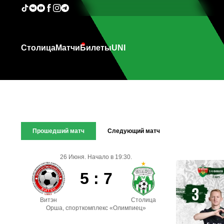
Столица
Матчи
Билеты
UNI
Прошедший матч
Следующий матч
26 Июня. Начало в 19:30.
5 : 7
Витэн
Столица
Орша, спорткомплекс «Олимпиец»