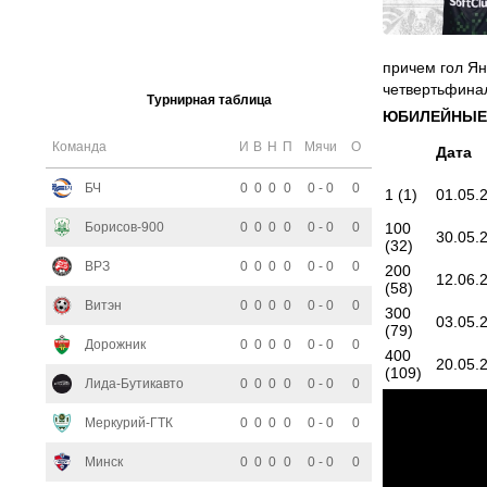
причем гол Ян
четвертьфинал
Турнирная таблица
ЮБИЛЕЙНЫЕ 
Команда
И
В
Н
П
Мячи
О
Дата
БЧ
0
0
0
0
0 - 0
0
1 (1)
01.05.
Борисов-900
0
0
0
0
0 - 0
0
100
30.05.
(32)
ВРЗ
0
0
0
0
0 - 0
0
200
12.06.
(58)
Витэн
0
0
0
0
0 - 0
0
300
03.05.
(79)
Дорожник
0
0
0
0
0 - 0
0
400
20.05.
(109)
Лида-Бутикавто
0
0
0
0
0 - 0
0
Меркурий-ГТК
0
0
0
0
0 - 0
0
Минск
0
0
0
0
0 - 0
0