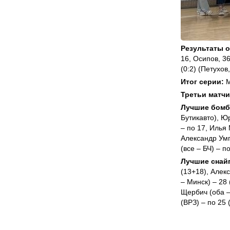
Результаты о
16, Осипов, 3
(0:2) (Петухов,
Итог серии:
М
Третьи матчи.
Лучшие бом
Бутикавто), Ю
– по 17, Илья
Александр Умп
(все – БЧ) – по
Лучшие снайп
(13+18), Алек
– Минск) – 28
Щербич (оба –
(ВРЗ) – по 25 