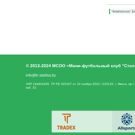
Чемпионат Б
© 2013-2024 МСОО «Мини-футбольный клуб “Стол
info@fc-stalitsa.by
УНП 194903495. ТР РБ 545167 от 10 ноября 2022 г.220125, г. Минск, пр-т
каб. 32.