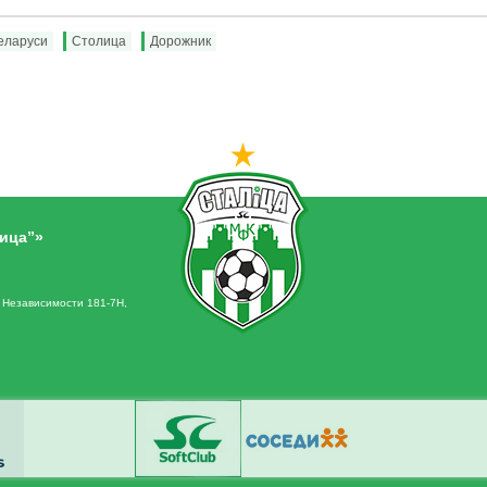
еларуси
Столица
Дорожник
ица”»
. Независимости 181-7Н,