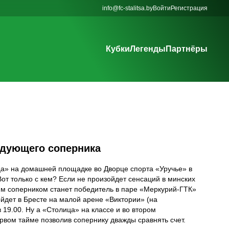
info@fc-stalitsa.by
Войти
Регистрация
Кубки
Легенды
Партнёры
едующего соперника
ца» на домашней площадке во Дворце спорта «Уручье» в
от только с кем? Если не произойдет сенсаций в минских
им соперником станет победитель в паре «Меркурий-ГТК»
ойдет в Бресте на малой арене «Виктории» (на
в 19.00. Ну а «Столица» на классе и во втором
вом тайме позволив сопернику дважды сравнять счет.