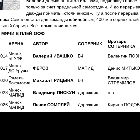
Валерий Досько не питал иллюзий, подчеркнув после 
только за счет предельной самоотдачи. И до перерыв
дважды поймать «столичников». Ну а после перерыва 
ника Сомплея стал для команды юбилейным, 400-м в сериях плей
ьный барьер. Всё только начинается.
МЯЧИ В ПЛЕЙ-ОФФ
Вратарь
АРЕНА
АВТОР
СОПЕРНИК
СОПЕРНИКА
Минск,
2014
Валерий ИВАШКО
БЧ
Валентин ПОЗ
БГУФК
Минск,
2017
ФЕРОЗ
МАПИД
Денис МИТЬКО
ДС Уручье
Гомель,
Владимир
2020
Михаил ГРИЦЫНА
БЧ
Локомотив
СТРЕМИЛОВ
Минск,
2023
Владимир ПИСКУН
Дорожник
п.в.
МАПИД
Минск,
2026
Янник СОМПЛЕЙ
Дорожник
Кирилл ПОДОБ
МАПИД