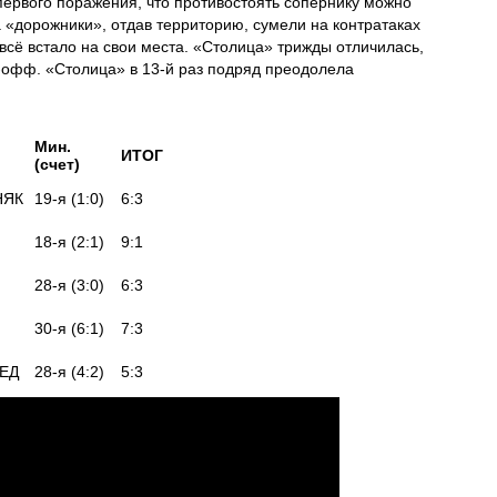
первого поражения, что противостоять сопернику можно
а «дорожники», отдав территорию, сумели на контратаках
всё встало на свои места. «Столица» трижды отличилась,
-офф. «Столица» в 13-й раз подряд преодолела
Мин.
ИТОГ
(счет)
НЯК
19-я (1:0)
6:3
18-я (2:1)
9:1
28-я (3:0)
6:3
30-я (6:1)
7:3
ЕД
28-я (4:2)
5:3