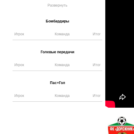
Развернуть
Бомбардиры
Игрок
Команда
Итог
Голевые передачи
Игрок
Команда
Итог
Пас+Гол
Игрок
Команда
Итог