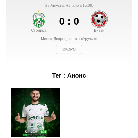
29 Августа. Начало в 15:00.
0 : 0
Столица
Витэн
Минск, Дворец спорта «Уручье»
СКОРО
Тег : Анонс