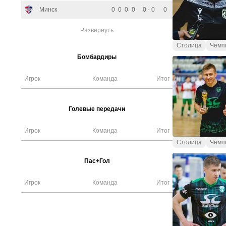
Минск
0
0
0
0
0 - 0
0
Развернуть
Столица
Чемп
Бомбардиры
Игрок
Команда
Итог
Голевые передачи
Игрок
Команда
Итог
Столица
Чемп
Пас+Гол
Игрок
Команда
Итог