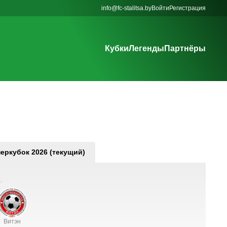
info@fc-stalitsa.by
Войти
Регистрация
Кубки
Легенды
Партнёры
еркубок 2026 (текущий)
.
Витэн