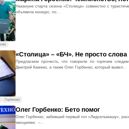
Накануне старта сезона «Столица» совместно с туристич
объявила конкурс, по...
енко
«Столица» – «БЧ». Не просто слова
Предлагаем прочесть, что говорили по горячим следа
Дмитрий Камеко, а также Олег Горбенко, который вывел...
Горбенко
Олег Горбенко: Бето помог
Олег Горбенко, забивший первый гол «Лидсельмашу», расс
эмоциями. –...