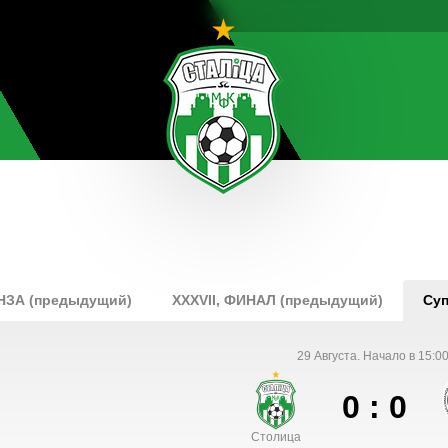
ОНЗА (предыдущий)
XXXVII, ФИНАЛ (предыдущий)
Суп
29 Августа. Начало в 15:00
0 : 0
Столица