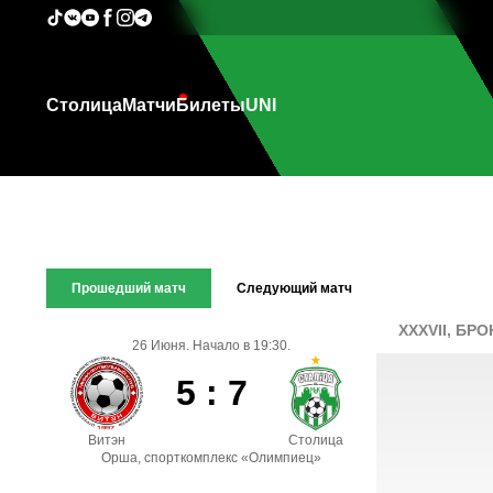
Столица
Матчи
Билеты
UNI
Прошедший матч
Следующий матч
XXXVII, БР
26 Июня. Начало в 19:30.
5 : 7
Витэн
Столица
Орша, спорткомплекс «Олимпиец»