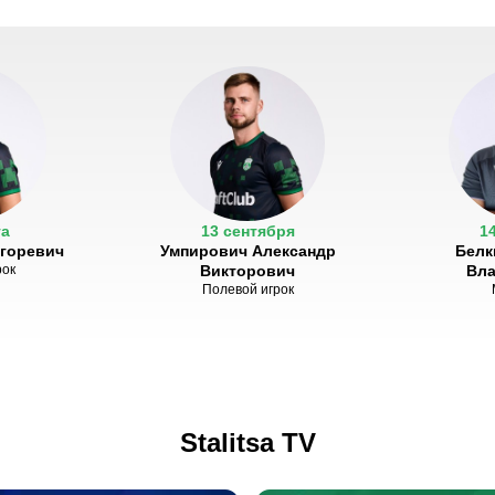
та
13 сентября
1
Игоревич
Умпирович Александр
Белк
рок
Викторович
Вл
Полевой игрок
Stalitsa TV