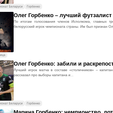
ионат Беларуси
Горбенко
Олег Горбенко – лучший футзалист
По итогам голосования членов Исполкома, главных т
белорусский игрок чемпионата страны. Им был признан Оле
ица
Олег Горбенко: забили и раскрепо
Лучший игрок матча в составе «столичников» – капита
рассказал про выборы капитана и...
ионат Беларуси
Горбенко
Марина Горбенко: чемпионство, ло