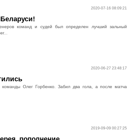
2020-07-16 08:09:21
 Беларуси!
ренеров команд и судей был определен лучший зальный
г...
2020-06-27 23:48:17
стились
н команды Олег Горбенко. Забил два гола, а после матча
2019-09-09 00:27:25
терея, пополнение…