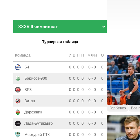
Турнирная таблица
Команда
И
В
Н
П
Мячи
О
БЧ
0
0
0
0
0 - 0
0
Борисов-900
0
0
0
0
0 - 0
0
ВРЗ
0
0
0
0
0 - 0
0
Витэн
0
0
0
0
0 - 0
0
Горбенко
Все 
Дорожник
0
0
0
0
0 - 0
0
Лида-Бутикавто
0
0
0
0
0 - 0
0
Меркурий-ГТК
0
0
0
0
0 - 0
0