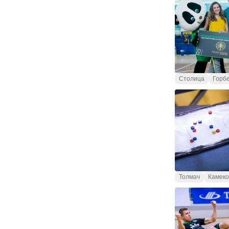
Столица
Горб
Толмач
Камеко