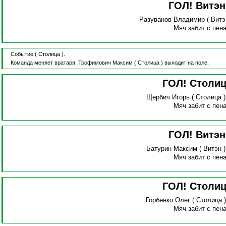
ГОЛ! Витэ
Разуванов Владимир
( Витэ
Мяч забит с пена
Событие
( Столица ).
Команда меняет вратаря.
Трофимович Максим
( Столица )
выходит на поле.
ГОЛ! Столи
Щербич Игорь
( Столица 
Мяч забит с пена
ГОЛ! Витэ
Батурин Максим
( Витэн 
Мяч забит с пена
ГОЛ! Столи
Горбенко Олег
( Столица 
Мяч забит с пена