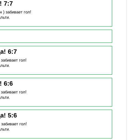
н!
7
:
7
н )
забивает гол!
льти.
ца!
6
:
7
)
забивает гол!
льти.
н!
6
:
6
)
забивает гол!
льти.
ца!
5
:
6
)
забивает гол!
льти.