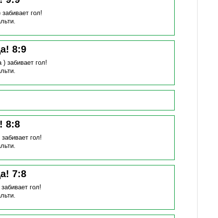
)
забивает гол!
льти.
ца!
8
:
9
а )
забивает гол!
льти.
н!
8
:
8
)
забивает гол!
льти.
ца!
7
:
8
)
забивает гол!
льти.