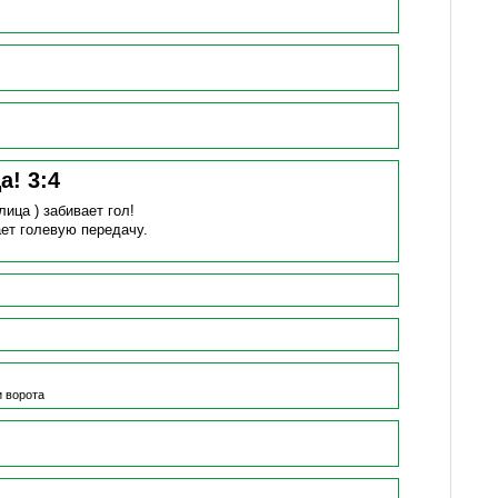
ца!
3
:
4
лица )
забивает гол!
ет голевую передачу.
и ворота