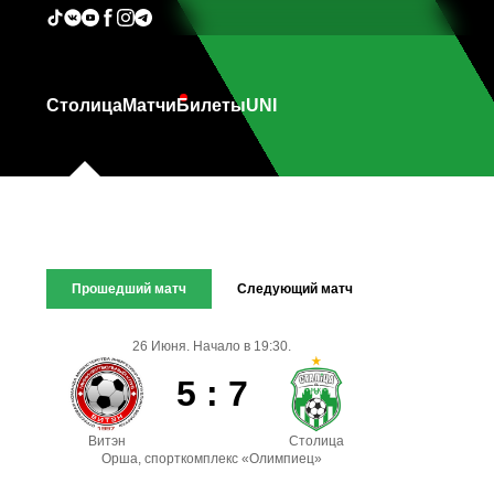
Столица
Матчи
Билеты
UNI
Прошедший матч
Следующий матч
26 Июня. Начало в 19:30.
5 : 7
Витэн
Столица
Орша, спорткомплекс «Олимпиец»