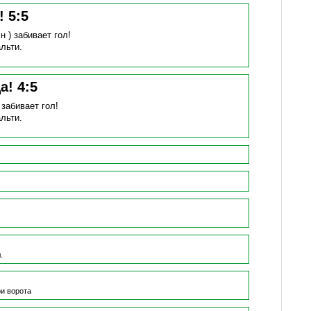
н!
5
:
5
н )
забивает гол!
льти.
ца!
4
:
5
)
забивает гол!
льти.
.
и ворота