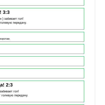
н!
3
:
3
н )
забивает гол!
 голевую передачу.
воротам.
ца!
2
:
3
забивает гол!
т голевую передачу.