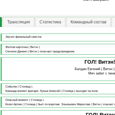
Трансляция
Статистика
Командный состав
Звучит финальный свисток
Желтая карточка
( Витэн ).
Сенчило Даниил
( Витэн )
получает предупреждение.
ГОЛ! Витэн
Балдин Евгений
( Витэн 
Мяч забит с пена
Событие
( Столица ).
Команда меняет вратаря.
Лукша Алексей
( Столица )
выходит на поле.
Опасный момент
( Столица ).
Козел Артем
( Столица )
бьет по воротам.
Эльяшевич Мирослав
( Витэн )
спасает 
ГОЛ! Витэ