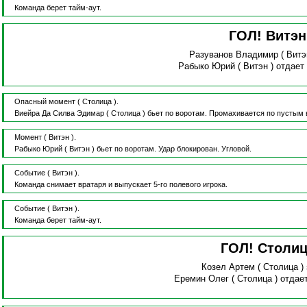
Команда берет тайм-аут.
ГОЛ! Витэ
Разуванов Владимир
( Витэ
Рабыко Юрий
( Витэн )
отдает
Опасный момент
( Столица ).
Виейра Да Силва Эдимар
( Столица )
бьет по воротам.
Промахивается по пустым 
Момент
( Витэн ).
Рабыко Юрий
( Витэн )
бьет по воротам.
Удар блокирован.
Угловой.
Событие
( Витэн ).
Команда снимает вратаря и выпускает 5-го полевого игрока.
Событие
( Витэн ).
Команда берет тайм-аут.
ГОЛ! Столи
Козел Артем
( Столица )
Еремин Олег
( Столица )
отдае