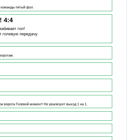
 команды пятый фол.
н!
4
:
4
забивает гол!
т голевую передачу.
воротам.
ои ворота
Голевой момент!
Не реализует выход 1 на 1.