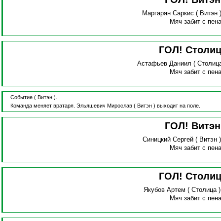
Маргарян Саркис
( Витэн 
Мяч забит с пена
ГОЛ! Столи
Астафьев Даниил
( Столиц
Мяч забит с пена
Событие
( Витэн ).
Команда меняет вратаря.
Эльяшевич Мирослав
( Витэн )
выходит на поле.
ГОЛ! Витэ
Синицкий Сергей
( Витэн 
Мяч забит с пена
ГОЛ! Столи
Якубов Артем
( Столица 
Мяч забит с пена