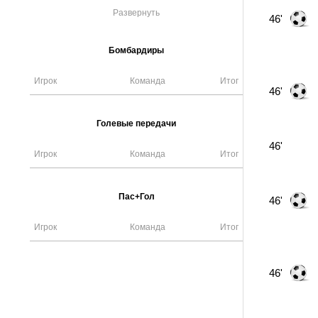
Развернуть
46'
Бомбардиры
Игрок
Команда
Итог
46'
Голевые передачи
46'
Игрок
Команда
Итог
Пас+Гол
46'
Игрок
Команда
Итог
46'