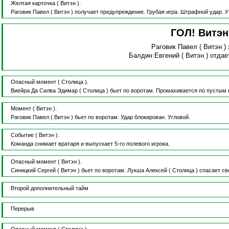
Желтая карточка
( Витэн ).
Раговик Павел
( Витэн )
получает предупреждение.
Грубая игра.
Штрафной удар.
У
ГОЛ! Витэ
Раговик Павел
( Витэн )
Балдин Евгений
( Витэн )
отдае
Опасный момент
( Столица ).
Виейра Да Силва Эдимар
( Столица )
бьет по воротам.
Промахивается по пустым 
Момент
( Витэн ).
Раговик Павел
( Витэн )
бьет по воротам.
Удар блокирован.
Угловой.
Событие
( Витэн ).
Команда снимает вратаря и выпускает 5-го полевого игрока.
Опасный момент
( Витэн ).
Синицкий Сергей
( Витэн )
бьет по воротам.
Лукша Алексей
( Столица )
спасает св
Второй дополнительный тайм
Перерыв