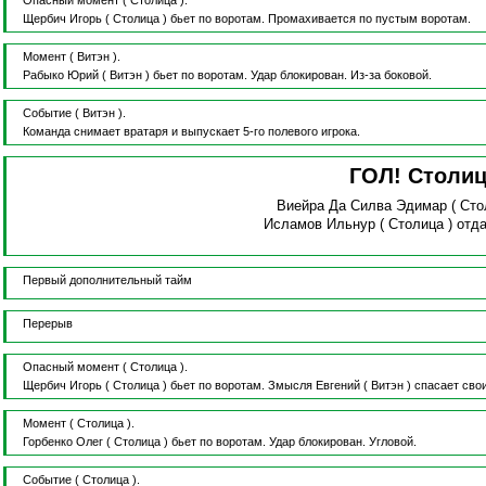
Опасный момент
( Столица ).
Щербич Игорь
( Столица )
бьет по воротам.
Промахивается по пустым воротам.
Момент
( Витэн ).
Рабыко Юрий
( Витэн )
бьет по воротам.
Удар блокирован.
Из-за боковой.
Событие
( Витэн ).
Команда снимает вратаря и выпускает 5-го полевого игрока.
ГОЛ! Столи
Виейра Да Силва Эдимар
( Сто
Исламов Ильнур
( Столица )
отда
Первый дополнительный тайм
Перерыв
Опасный момент
( Столица ).
Щербич Игорь
( Столица )
бьет по воротам.
Змысля Евгений
( Витэн )
спасает сво
Момент
( Столица ).
Горбенко Олег
( Столица )
бьет по воротам.
Удар блокирован.
Угловой.
Событие
( Столица ).