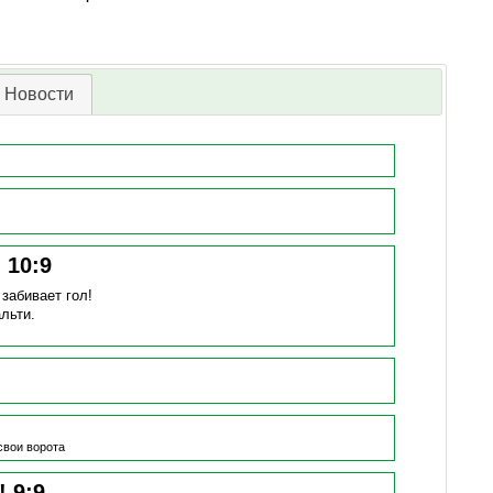
Новости
!
10
:
9
)
забивает гол!
льти.
свои ворота
н!
9
:
9