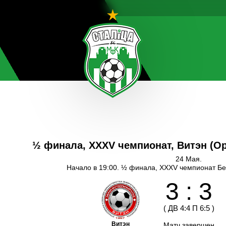
½ финала, XXXV чемпионат, Витэн (О
24 Мая.
Начало в 19:00. ½ финала, XXXV чемпионат Бе
3
:
3
(
ДВ
4
:
4
П
6
:
5
)
Витэн
Матч завершен