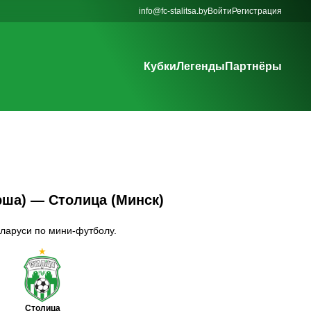
info@fc-stalitsa.by
Войти
Регистрация
Кубки
Легенды
Партнёры
рша) — Столица (Минск)
ларуси по мини-футболу.
Столица