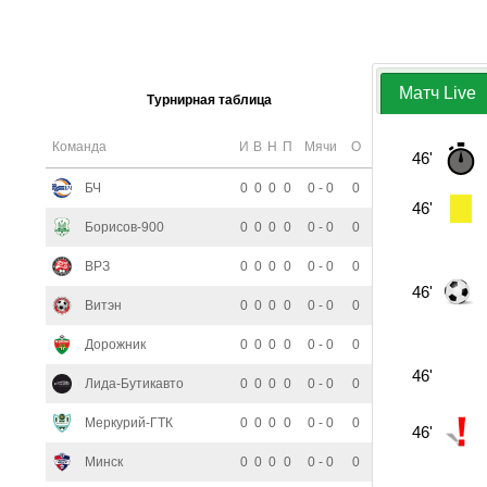
Матч Live
Турнирная таблица
Команда
И
В
Н
П
Мячи
О
46'
БЧ
0
0
0
0
0 - 0
0
46'
Борисов-900
0
0
0
0
0 - 0
0
ВРЗ
0
0
0
0
0 - 0
0
46'
Витэн
0
0
0
0
0 - 0
0
Дорожник
0
0
0
0
0 - 0
0
46'
Лида-Бутикавто
0
0
0
0
0 - 0
0
Меркурий-ГТК
0
0
0
0
0 - 0
0
46'
Минск
0
0
0
0
0 - 0
0