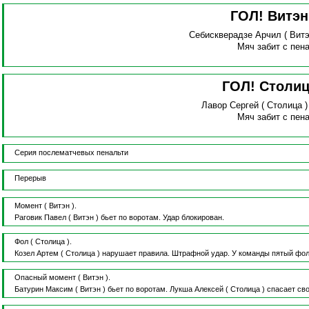
ГОЛ! Витэ
Себискверадзе Арчил
( Витэ
Мяч забит с пена
ГОЛ! Столи
Лавор Сергей
( Столица 
Мяч забит с пена
Серия послематчевых пенальти
Перерыв
Момент
( Витэн ).
Раговик Павел
( Витэн )
бьет по воротам.
Удар блокирован.
Фол
( Столица ).
Козел Артем
( Столица )
нарушает правила.
Штрафной удар.
У команды пятый фол
Опасный момент
( Витэн ).
Батурин Максим
( Витэн )
бьет по воротам.
Лукша Алексей
( Столица )
спасает сво