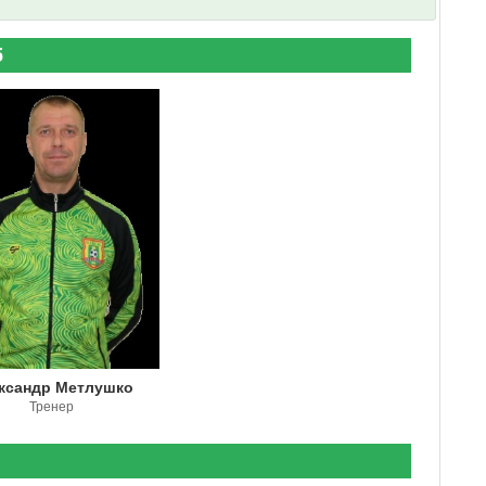
б
ксандр Метлушко
Тренер