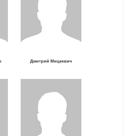
о
Дмитрий Мицкевич