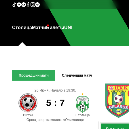
Столица
Матчи
Билеты
UNI
Прошедший матч
Следующий матч
26 Июня. Начало в 19:30.
5 : 7
Витэн
Столица
Орша, спорткомплекс «Олимпиец»
Команда