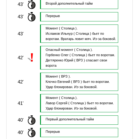
43'
Второй дополнительный тайм
43'
Перерыв
Момент
( Столица ).
43'
Исламов Ильнур
( Столица )
бьет по
воротам.
Вратарь ловит мяч.
Из-за боковой.
Опасный момент
( Столица ).
Горбенко Олег
( Столица )
бьет по воротам.
42'
Дегтяренко Юрий
( ВРЗ )
спасает свои
ворота
Момент
( ВРЗ ).
42'
Клочко Евгений
( ВРЗ )
бьет по воротам.
Удар блокирован.
Из-за боковой.
Момент
( Столица ).
41'
Лавор Сергей
( Столица )
бьет по воротам.
Удар блокирован.
Из-за боковой.
40'
Первый дополнительный тайм
40'
Перерыв