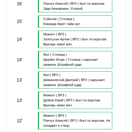
16'
Пинчук Алексей
( ВРЗ )
бьет по воротам.
Удар блокирован.
Угловой.
Событие
( Столица ).
15'
Команда берет тайм-аут.
Момент
( ВРЗ ).
14'
Золотухин Артем
( ВРЗ )
бьет по воротам.
Вратарь ловит мяч.
Фол
( Столица ).
14'
Щербич Игорь
( Столица )
нарушает
правила.
Штрафной удар.
Фол
( ВРЗ ).
13'
Шимановский Дмитрий
( ВРЗ )
нарушает
правила.
Штрафной удар.
Момент
( ВРЗ ).
13'
Дубков Юрий
( ВРЗ )
бьет по воротам.
Вратарь ловит мяч.
Момент
( ВРЗ ).
12'
Пинчук Алексей
( ВРЗ )
бьет по воротам.
Не
попадает в створ.