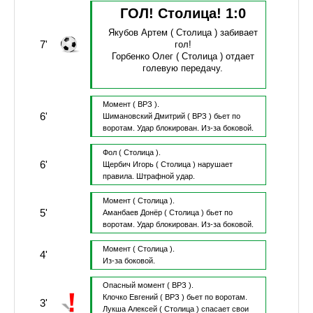
ГОЛ! Столица!
1
:
0
Якубов Артем
( Столица )
забивает
7'
гол!
Горбенко Олег
( Столица )
отдает
голевую передачу.
Момент
( ВРЗ ).
6'
Шимановский Дмитрий
( ВРЗ )
бьет по
воротам.
Удар блокирован.
Из-за боковой.
Фол
( Столица ).
6'
Щербич Игорь
( Столица )
нарушает
правила.
Штрафной удар.
Момент
( Столица ).
5'
Аманбаев Донёр
( Столица )
бьет по
воротам.
Удар блокирован.
Из-за боковой.
Момент
( Столица ).
4'
Из-за боковой.
Опасный момент
( ВРЗ ).
Клочко Евгений
( ВРЗ )
бьет по воротам.
3'
Лукша Алексей
( Столица )
спасает свои