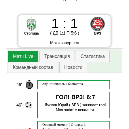
1
:
1
(
ДВ
1
:
1
П
5
:
6
)
Столица
ВРЗ
Матч завершен
Матч Live
Трансляция
Статистика
Командный состав
Новости
46'
Звучит финальный свисток
ГОЛ! ВРЗ!
6
:
7
46'
Дубков Юрий
( ВРЗ )
забивает гол!
Мяч забит с пенальти.
Опасный момент
( Столица ).