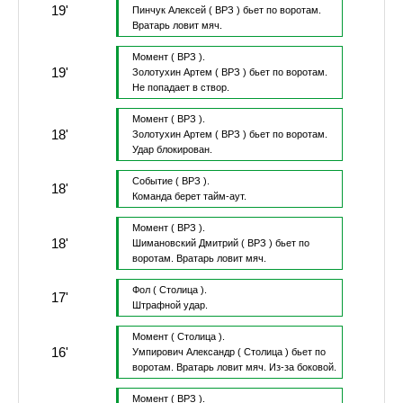
19'
Пинчук Алексей
( ВРЗ )
бьет по воротам.
Вратарь ловит мяч.
Момент
( ВРЗ ).
19'
Золотухин Артем
( ВРЗ )
бьет по воротам.
Не попадает в створ.
Момент
( ВРЗ ).
18'
Золотухин Артем
( ВРЗ )
бьет по воротам.
Удар блокирован.
Событие
( ВРЗ ).
18'
Команда берет тайм-аут.
Момент
( ВРЗ ).
18'
Шимановский Дмитрий
( ВРЗ )
бьет по
воротам.
Вратарь ловит мяч.
Фол
( Столица ).
17'
Штрафной удар.
Момент
( Столица ).
16'
Умпирович Александр
( Столица )
бьет по
воротам.
Вратарь ловит мяч.
Из-за боковой.
Момент
( ВРЗ ).