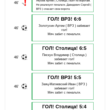
Якубов Артем
( Столица )
бьет по воротам.
46'
Не реализует пенальти.
Давидович Сергей
(
ВРЗ )
спасает свои ворота
ГОЛ! ВРЗ!
6
:
6
Золотухин Артем
( ВРЗ )
забивает
46'
гол!
Мяч забит с пенальти.
ГОЛ! Столица!
6
:
5
Пискун Владимир
( Столица )
46'
забивает гол!
Мяч забит с пенальти.
ГОЛ! ВРЗ!
5
:
5
Заяц-Матиевский Иван
( ВРЗ )
46'
забивает гол!
Мяч забит с пенальти.
ГОЛ! Столица!
5
:
4