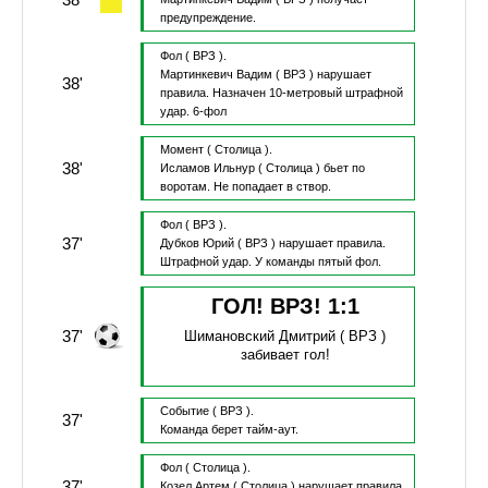
предупреждение.
Фол
( ВРЗ ).
Мартинкевич Вадим
( ВРЗ )
нарушает
38'
правила.
Назначен 10-метровый штрафной
удар.
6-фол
Момент
( Столица ).
38'
Исламов Ильнур
( Столица )
бьет по
воротам.
Не попадает в створ.
Фол
( ВРЗ ).
37'
Дубков Юрий
( ВРЗ )
нарушает правила.
Штрафной удар.
У команды пятый фол.
ГОЛ! ВРЗ!
1
:
1
37'
Шимановский Дмитрий
( ВРЗ )
забивает гол!
Событие
( ВРЗ ).
37'
Команда берет тайм-аут.
Фол
( Столица ).
37'
Козел Артем
( Столица )
нарушает правила.