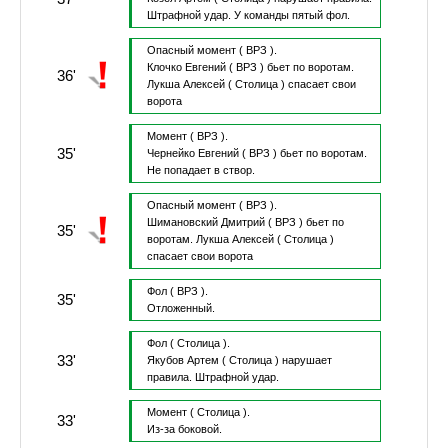
Штрафной удар.
У команды пятый фол.
Опасный момент
( ВРЗ ).
Клочко Евгений
( ВРЗ )
бьет по воротам.
36'
Лукша Алексей
( Столица )
спасает свои
ворота
Момент
( ВРЗ ).
35'
Чернейко Евгений
( ВРЗ )
бьет по воротам.
Не попадает в створ.
Опасный момент
( ВРЗ ).
Шимановский Дмитрий
( ВРЗ )
бьет по
35'
воротам.
Лукша Алексей
( Столица )
спасает свои ворота
Фол
( ВРЗ ).
35'
Отложенный.
Фол
( Столица ).
33'
Якубов Артем
( Столица )
нарушает
правила.
Штрафной удар.
Момент
( Столица ).
33'
Из-за боковой.