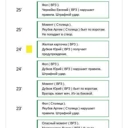
Фол
( ВРЗ ).
25'
Чернейко Евгений
( ВРЗ )
нарушает
правила.
Штрафной удар.
Момент
( Столица ).
25'
Якубов Артем
( Столица )
бьет по воротам.
Не попадает в створ.
Желтая карточка
( ВРЗ ).
24'
Дубков Юрий
( ВРЗ )
получает
предупреждение.
Фол
( ВРЗ ).
24'
Дубков Юрий
( ВРЗ )
нарушает правила.
Штрафной удар.
Момент
( ВРЗ ).
23'
Дубков Юрий
( ВРЗ )
бьет по воротам.
Вратарь ловит мяч.
Из-за боковой.
Фол
( Столица ).
23'
Якубов Артем
( Столица )
нарушает
правила.
Штрафной удар.
Опасный момент
( ВРЗ ).