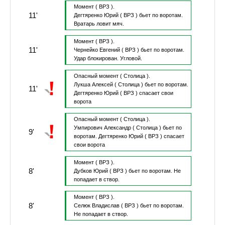
Момент
( ВРЗ ).
11'
Дегтяренко Юрий
( ВРЗ )
бьет по воротам.
Вратарь ловит мяч.
Момент
( ВРЗ ).
11'
Чернейко Евгений
( ВРЗ )
бьет по воротам.
Удар блокирован.
Угловой.
Опасный момент
( Столица ).
Лукша Алексей
( Столица )
бьет по воротам.
11'
Дегтяренко Юрий
( ВРЗ )
спасает свои
ворота
Опасный момент
( Столица ).
Умпирович Александр
( Столица )
бьет по
9'
воротам.
Дегтяренко Юрий
( ВРЗ )
спасает
свои ворота
Момент
( ВРЗ ).
8'
Дубков Юрий
( ВРЗ )
бьет по воротам.
Не
попадает в створ.
Момент
( ВРЗ ).
8'
Селюк Владислав
( ВРЗ )
бьет по воротам.
Не попадает в створ.