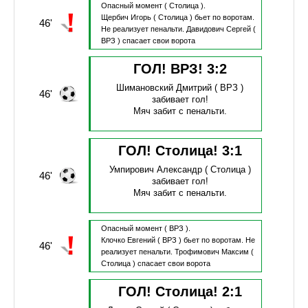
Опасный момент
( Столица ).
Щербич Игорь
( Столица )
бьет по воротам.
46'
Не реализует пенальти.
Давидович Сергей
(
ВРЗ )
спасает свои ворота
ГОЛ! ВРЗ!
3
:
2
Шимановский Дмитрий
( ВРЗ )
46'
забивает гол!
Мяч забит с пенальти.
ГОЛ! Столица!
3
:
1
Умпирович Александр
( Столица )
46'
забивает гол!
Мяч забит с пенальти.
Опасный момент
( ВРЗ ).
Клочко Евгений
( ВРЗ )
бьет по воротам.
Не
46'
реализует пенальти.
Трофимович Максим
(
Столица )
спасает свои ворота
ГОЛ! Столица!
2
:
1