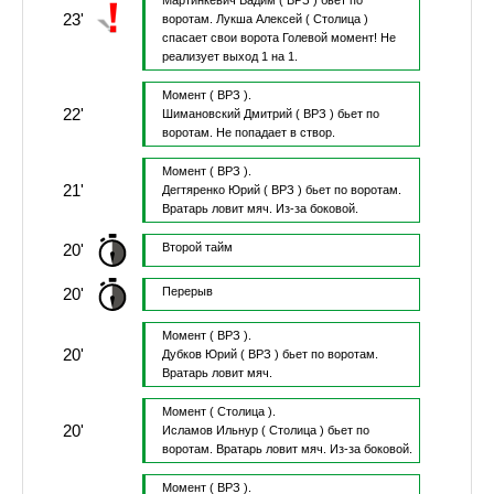
Мартинкевич Вадим
( ВРЗ )
бьет по
23'
воротам.
Лукша Алексей
( Столица )
спасает свои ворота
Голевой момент!
Не
реализует выход 1 на 1.
Момент
( ВРЗ ).
22'
Шимановский Дмитрий
( ВРЗ )
бьет по
воротам.
Не попадает в створ.
Момент
( ВРЗ ).
21'
Дегтяренко Юрий
( ВРЗ )
бьет по воротам.
Вратарь ловит мяч.
Из-за боковой.
20'
Второй тайм
20'
Перерыв
Момент
( ВРЗ ).
20'
Дубков Юрий
( ВРЗ )
бьет по воротам.
Вратарь ловит мяч.
Момент
( Столица ).
20'
Исламов Ильнур
( Столица )
бьет по
воротам.
Вратарь ловит мяч.
Из-за боковой.
Момент
( ВРЗ ).