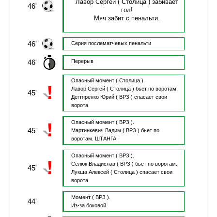
Лавор Сергей
( Столица )
забивает
46'
гол!
Мяч забит с пенальти.
46'
Серия послематчевых пенальти
46'
Перерыв
Опасный момент
( Столица ).
Лавор Сергей
( Столица )
бьет по воротам.
45'
Дегтяренко Юрий
( ВРЗ )
спасает свои
ворота
Опасный момент
( ВРЗ ).
45'
Мартинкевич Вадим
( ВРЗ )
бьет по
воротам.
ШТАНГА!
Опасный момент
( ВРЗ ).
Селюк Владислав
( ВРЗ )
бьет по воротам.
45'
Лукша Алексей
( Столица )
спасает свои
ворота
Момент
( ВРЗ ).
44'
Из-за боковой.