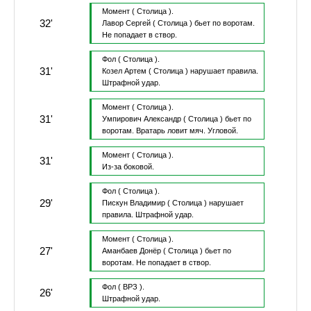
Момент
( Столица ).
32'
Лавор Сергей
( Столица )
бьет по воротам.
Не попадает в створ.
Фол
( Столица ).
31'
Козел Артем
( Столица )
нарушает правила.
Штрафной удар.
Момент
( Столица ).
31'
Умпирович Александр
( Столица )
бьет по
воротам.
Вратарь ловит мяч.
Угловой.
Момент
( Столица ).
31'
Из-за боковой.
Фол
( Столица ).
29'
Пискун Владимир
( Столица )
нарушает
правила.
Штрафной удар.
Момент
( Столица ).
27'
Аманбаев Донёр
( Столица )
бьет по
воротам.
Не попадает в створ.
Фол
( ВРЗ ).
26'
Штрафной удар.