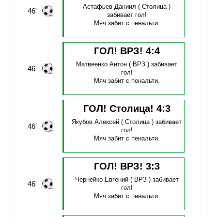
Астафьев Даниил
( Столица )
46'
забивает гол!
Мяч забит с пенальти.
ГОЛ! ВРЗ!
4
:
4
Матвеенко Антон
( ВРЗ )
забивает
46'
гол!
Мяч забит с пенальти.
ГОЛ! Столица!
4
:
3
Якубов Алексей
( Столица )
забивает
46'
гол!
Мяч забит с пенальти.
ГОЛ! ВРЗ!
3
:
3
Чернейко Евгений
( ВРЗ )
забивает
46'
гол!
Мяч забит с пенальти.