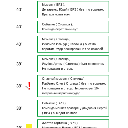
Момент
( ВРЗ ).
40'
Дегтяренко Юрий
( ВРЗ )
бьет по воротам.
Вратарь ловит мяч.
Событие
( Столица ).
40'
Команда берет тайм-аут.
Момент
( Столица ).
40'
Исламов Ильнур
( Столица )
бьет по
воротам.
Удар блокирован.
Из-за боковой.
Момент
( Столица ).
39'
Якубов Артем
( Столица )
бьет по воротам.
Не попадает в створ.
Опасный момент
( Столица ).
Горбенко Олег
( Столица )
бьет по воротам.
38'
Не попадает в створ.
Не реализует 10-
метровый штрафной удар.
Событие
( ВРЗ ).
38'
Команда меняет вратаря.
Давидович Сергей
( ВРЗ )
выходит на поле.
Желтая карточка
( ВРЗ ).
38'
Мартинкевич Вадим
( ВРЗ )
получает