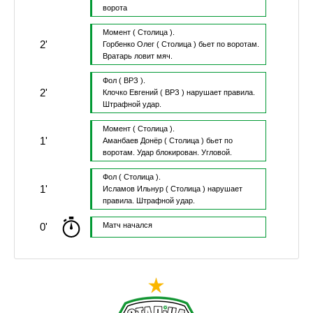
ворота
Момент
( Столица ).
2'
Горбенко Олег
( Столица )
бьет по воротам.
Вратарь ловит мяч.
Фол
( ВРЗ ).
2'
Клочко Евгений
( ВРЗ )
нарушает правила.
Штрафной удар.
Момент
( Столица ).
1'
Аманбаев Донёр
( Столица )
бьет по
воротам.
Удар блокирован.
Угловой.
Фол
( Столица ).
1'
Исламов Ильнур
( Столица )
нарушает
правила.
Штрафной удар.
0'
Матч начался