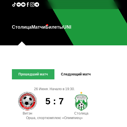
Столица
Матчи
Билеты
UNI
Прошедший матч
Следующий матч
26 Июня. Начало в 19:30.
5 : 7
Витэн
Столица
Орша, спорткомплекс «Олимпиец»