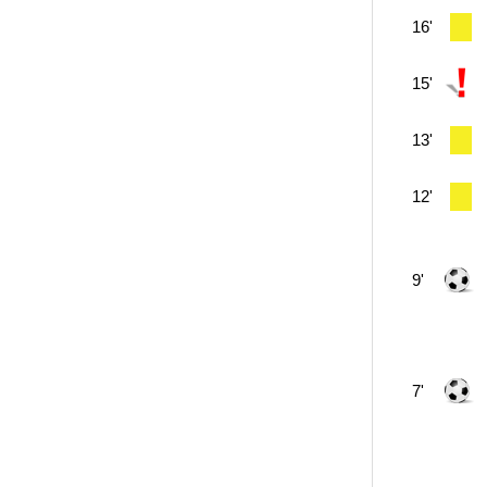
16'
15'
13'
12'
9'
7'