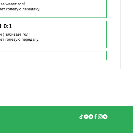
)
забивает гол!
ает голевую передачу.
н!
0
:
1
н )
забивает гол!
ет голевую передачу.