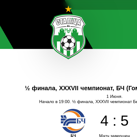
½ финала, XXXVII чемпионат, БЧ (Г
1 Июня.
Начало в 19:00. ½ финала, XXXVII чемпионат Б
4
:
5
Матч завершен
БЧ