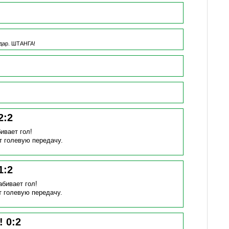
дар.
ШТАНГА!
2
:
2
бивает гол!
т голевую передачу.
1
:
2
абивает гол!
т голевую передачу.
н!
0
:
2