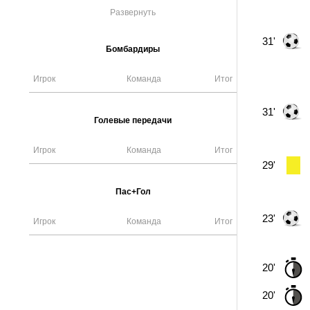
Развернуть
31'
Бомбардиры
Игрок
Команда
Итог
31'
Голевые передачи
Игрок
Команда
Итог
29'
Пас+Гол
23'
Игрок
Команда
Итог
20'
20'