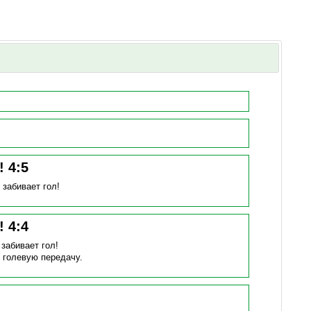
н!
4
:
5
)
забивает гол!
н!
4
:
4
)
забивает гол!
 голевую передачу.