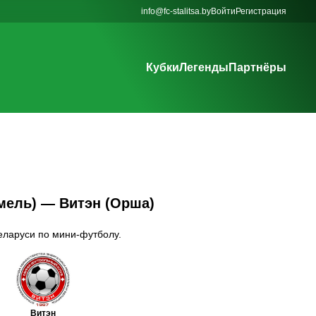
info@fc-stalitsa.by
Войти
Регистрация
Кубки
Легенды
Партнёры
омель) — Витэн (Орша)
еларуси по мини-футболу.
Витэн