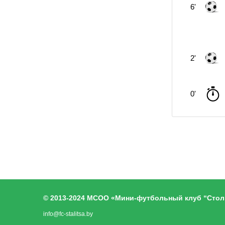
6'
2'
0'
© 2013-2024 МСОО «Мини-футбольный клуб “Стол
info@fc-stalitsa.by