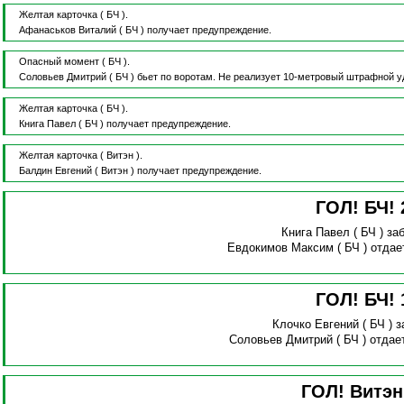
Желтая карточка
( БЧ ).
Афанаськов Виталий
( БЧ )
получает предупреждение.
Опасный момент
( БЧ ).
Соловьев Дмитрий
( БЧ )
бьет по воротам.
Не реализует 10-метровый штрафной у
Желтая карточка
( БЧ ).
Книга Павел
( БЧ )
получает предупреждение.
Желтая карточка
( Витэн ).
Балдин Евгений
( Витэн )
получает предупреждение.
ГОЛ! БЧ!
Книга Павел
( БЧ )
за
Евдокимов Максим
( БЧ )
отдае
ГОЛ! БЧ!
Клочко Евгений
( БЧ )
з
Соловьев Дмитрий
( БЧ )
отдае
ГОЛ! Витэ