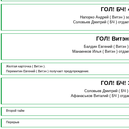
ГОЛ! БЧ!
Напорко Андрей
( Витэн )
з
Соловьев Дмитрий
( БЧ )
отдае
ГОЛ! Витэ
Балдин Евгений
( Витэн 
Манаенков Илья
( Витэн )
отдае
Желтая карточка
( Витэн ).
Перемитин Евгений
( Витэн )
получает предупреждение.
ГОЛ! БЧ!
Соловьев Дмитрий
( БЧ 
Афанаськов Виталий
( БЧ )
отда
Второй тайм
Перерыв