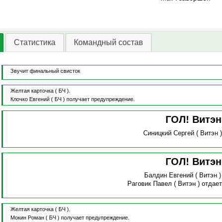
Статистика
Командный состав
Звучит финальный свисток
Желтая карточка
( БЧ ).
Клочко Евгений
( БЧ )
получает предупреждение.
ГОЛ! Витэ
Синицкий Сергей
( Витэн 
ГОЛ! Витэ
Балдин Евгений
( Витэн 
Раговик Павел
( Витэн )
отдает
Желтая карточка
( БЧ ).
Мокин Роман
( БЧ )
получает предупреждение.