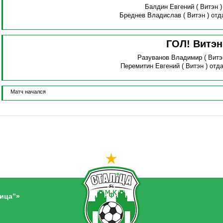
Балдин Евгений
( Витэн 
Бреднев Владислав
( Витэн )
отд
ГОЛ! Витэ
Разуванов Владимир
( Витэ
Перемитин Евгений
( Витэн )
отда
Матч начался
ица”»