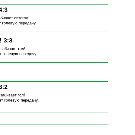
4
:
3
абивает автогол!
т голевую передачу.
н!
3
:
3
)
забивает гол!
т голевую передачу.
3
:
2
)
забивает гол!
ет голевую передачу.