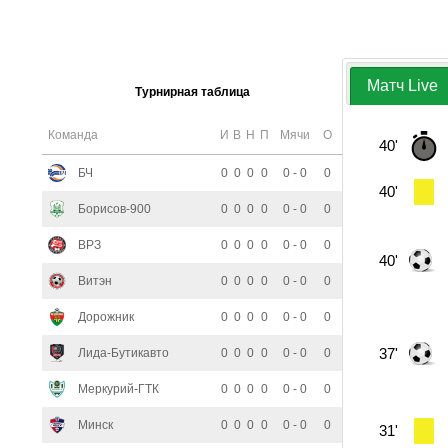
Матч Live
Турнирная таблица
Команда
И
В
Н
П
Мячи
О
40'
БЧ
0
0
0
0
0 - 0
0
40'
Борисов-900
0
0
0
0
0 - 0
0
ВРЗ
0
0
0
0
0 - 0
0
40'
Витэн
0
0
0
0
0 - 0
0
Дорожник
0
0
0
0
0 - 0
0
37'
Лида-Бутикавто
0
0
0
0
0 - 0
0
Меркурий-ГТК
0
0
0
0
0 - 0
0
Минск
0
0
0
0
0 - 0
0
31'